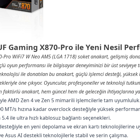
F Gaming X870-Pro ile Yeni Nesil Pe
-Pro WiFi7 W Neo AM5 (LGA 1718) soket anakart, gelişmiş donan
üçlü oyun performansı ile bilgisayar deneyiminizi bir üst seviyeye
eknolojisi ile donatılan bu anakart, güçlü işlemci desteği, yüksek h
kleriyle öne çıkıyor. Oyuncular, profesyoneller ve teknoloji tutkun
 faktörlü anakart, hem güncel hem de geleceğin ihtiyaçlarına yan
yle AMD Zen 4 ve Zen 5 mimarili işlemcilerle tam uyumluluk
600 MT/s hızına kadar overclock desteğiyle yüksek performa
5.4 ile ultra hızlı kablosuz bağlantı seçenekleri.
 desteğiyle en yeni depolama ve ekran kartı teknolojilerine 
Asus AI destekli teknolojilerle stabil ve serin çalışma.