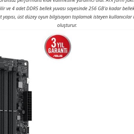
 sorunsuz performans elde edilmesine yardımcı olur. ATX form fakt
ilir ve 4 adet DDR5 bellek yuvası sayesinde 256 GB'a kadar bellek 
yapısı, üst düzey oyun bilgisayarı toplamak isteyen kullanıcılar i
oluşturur.