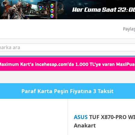
Payla
Paraf Karta Peşin Fiyatına 3 Taksit
ASUS
TUF X870-PRO WI
Anakart