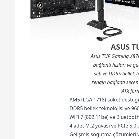
ASUS TU
Asus TUF Gaming X870
bağlantı hızları ve g
seti ve DDR5 bellek t
zengin bağlantı seçene
ATX form
AM5 (LGA 1718) soket desteği
DDR5 bellek teknolojisi ve 9
WiFi 7 (802.11be) ve Bluetooth 
4 adet M.2 yuvası ve PCIe 5.0
Gelişmiş soğutma çözümleri ve 