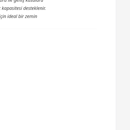
örü ile geniş kasalara
kapasitesi desteklenir.
çin ideal bir zemin