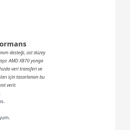
rformans
ım desteği, üst düzey
 taşır. AMD X870 yonga
ızda veri transferi ve
ları için tasarlanan bu
ıt verir.
.
ns.
uyum.