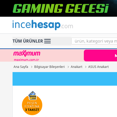
Incehesap
TÜM ÜRÜNLER
Ana Sayfa
Bilgisayar Bileşenleri
Anakart
ASUS Anakart
PEŞİN
FİYATINA
3 TAKSİT