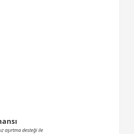
mansı
z aşırtma desteği ile