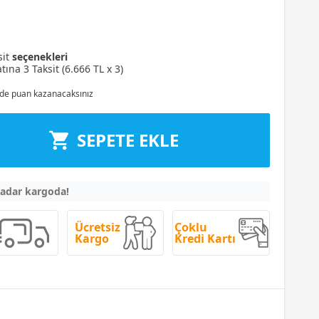
sit
seçenekleri
tına 3 Taksit (6.666 TL x 3)
de puan kazanacaksınız
SEPETE EKLE
kadar kargoda!
Ücretsiz
Çoklu
Kargo
Kredi Kartı