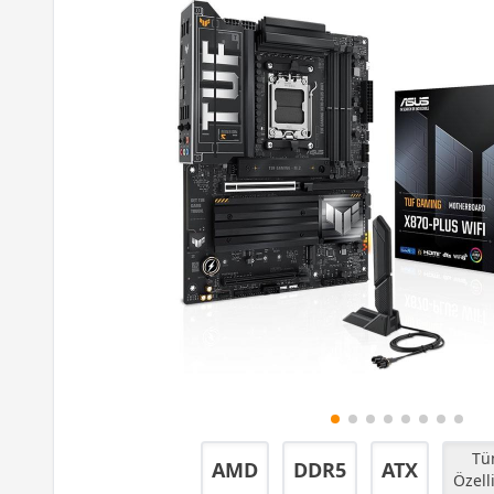
Tüm
AMD
DDR5
ATX
Özell