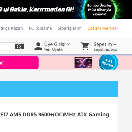
ştıkça Kazan
PC Toplama
Siparişlerim
Çözüm Merkezi
Üye Girişi
Sepetim
Yeni Üyelik
Sepetiniz boş
FI7 AM5 DDR5 9600+(OC)MHz ATX Gaming