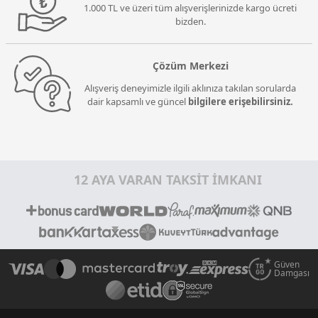
1.000 TL ve üzeri tüm alışverişlerinizde kargo ücreti
bizden.
Çözüm Merkezi
Alışveriş deneyimizle ilgili aklınıza takılan sorularda
dair kapsamlı ve güncel
bilgilere erişebilirsiniz.
12 AYA VARAN TAKSİT İMKANI
Güven
Damgası