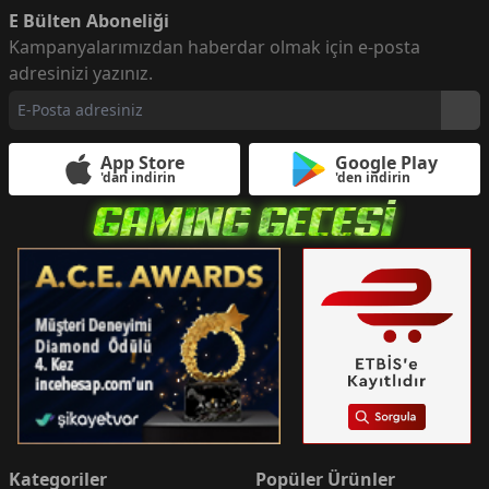
E Bülten Aboneliği
Kampanyalarımızdan haberdar olmak için e-posta
adresinizi yazınız.
App Store
Google Play
'dan indirin
'den indirin
Kategoriler
Popüler Ürünler