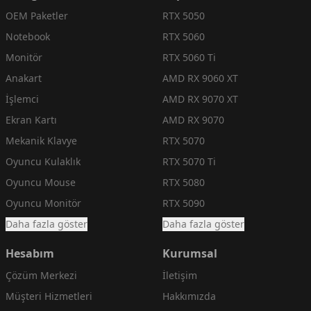
OEM Paketler
RTX 5050
Notebook
RTX 5060
Monitör
RTX 5060 Ti
Anakart
AMD RX 9060 XT
İşlemci
AMD RX 9070 XT
Ekran Kartı
AMD RX 9070
Mekanik Klavye
RTX 5070
Oyuncu Kulaklık
RTX 5070 Ti
Oyuncu Mouse
RTX 5080
Oyuncu Monitör
RTX 5090
Daha fazla göster
Daha fazla göster
Hesabım
Kurumsal
Çözüm Merkezi
İletişim
Müşteri Hizmetleri
Hakkımızda