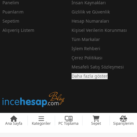
Panelim
İnsan Kaynakları
Puanlarım
Gizlilik ve Güvenlik
Sepetim
Hesap Numaraları
Alışveriş Listem
Kişisel Verilerin Korunması
Tüm Markalar
İşlem Rehberi
Çerez Politikası
Mesafeli Satış Sözleşmesi
Daha fazla göster
Ana Sayfa
Kategoriler
PC Toplama
Sepet
Siparişlerim
En Ucuz Teknoloji Fiyatlarını arayanlara incehesap.com