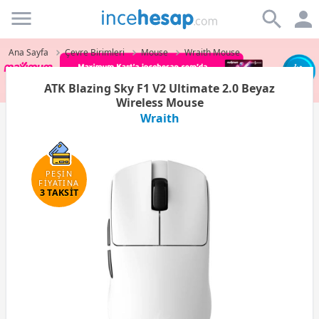
Incehesap
Ana Sayfa
Çevre Birimleri
Mouse
Wraith Mouse
ATK Blazing Sky F1 V2 Ultimate 2.0 Beyaz
Wireless Mouse
Wraith
PEŞİN
FİYATINA
3 TAKSİT