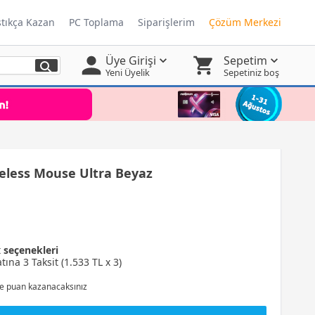
ştıkça Kazan
PC Toplama
Siparişlerim
Çözüm Merkezi
Üye Girişi
Sepetim
Yeni Üyelik
Sepetiniz boş
reless Mouse Ultra Beyaz
t
seçenekleri
tına 3 Taksit (1.533 TL x 3)
e puan kazanacaksınız