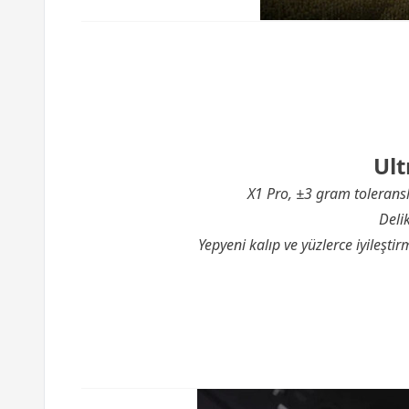
Ult
X1 Pro, ±3 gram tolerans
Deli
Yepyeni kalıp ve yüzlerce iyileşti