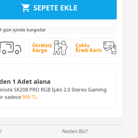
SEPETE EKLE
 1 gün içinde kargoda!
Ücretsiz
Çoklu
Kargo
Kredi Kartı
den 1 Adet alana
note SK208 PRO RGB Işıklı 2.0 Stereo Gaming
ör
sadece
999 TL
i
Neden Biz?