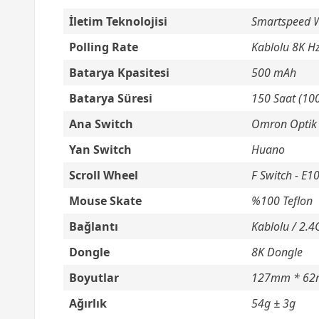
İletim Teknolojisi
Smartspeed W
Polling Rate
Kablolu 8K Hz
Batarya Kpasitesi
500 mAh
Batarya Süresi
150 Saat (10
Ana Switch
Omron Optik 
Yan Switch
Huano
Scroll Wheel
F Switch - E1
Mouse Skate
%100 Teflon
Bağlantı
Kablolu / 2.4
Dongle
8K Dongle
Boyutlar
127mm * 6
Ağırlık
54g ± 3g