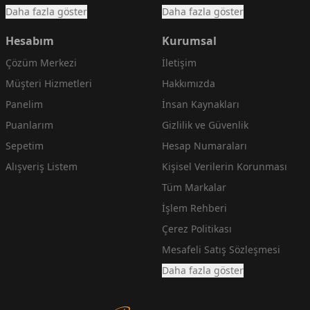
Daha fazla göster
Daha fazla göster
Hesabım
Kurumsal
Çözüm Merkezi
İletişim
Müşteri Hizmetleri
Hakkımızda
Panelim
İnsan Kaynakları
Puanlarım
Gizlilik ve Güvenlik
Sepetim
Hesap Numaraları
Alışveriş Listem
Kişisel Verilerin Korunması
Tüm Markalar
İşlem Rehberi
Çerez Politikası
Mesafeli Satış Sözleşmesi
Daha fazla göster