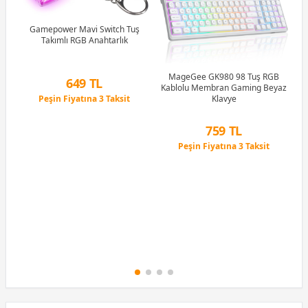
R5
u)
)
Gamepower Mavi Switch Tuş
Takımlı RGB Anahtarlık
Li
MageGee GK980 98 Tuş RGB
649 TL
Kablolu Membran Gaming Beyaz
Peşin Fiyatına 3 Taksit
Klavye
12 Ay x 76 TL taksitle
Peşin Fiyatına 3 Taksit
759 TL
Peşin Fiyatına 3 Taksit
12 Ay x 89 TL taksitle
Peşin Fiyatına 3 Taksit