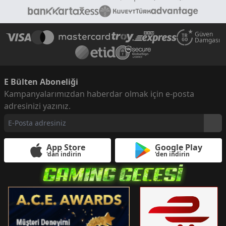
Güven
Damgası
E Bülten Aboneliği
Kampanyalarımızdan haberdar olmak için e-posta
adresinizi yazınız.
App Store
Google Play
'dan indirin
'den indirin