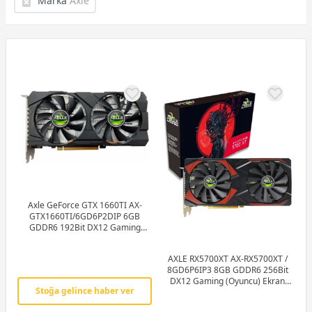
Marka
Axle
Axle GeForce GTX 1660TI AX-
GTX1660TI/6GD6P2DIP 6GB
GDDR6 192Bit DX12 Gaming
(Oyuncu) Ekran Kartı
AXLE RX5700XT AX-RX5700XT /
8GD6P6IP3 8GB GDDR6 256Bit
DX12 Gaming (Oyuncu) Ekran
Stoğa gelince haber ver
Kartı