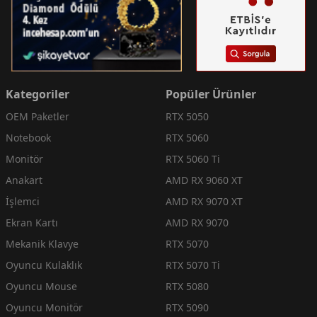
Kategoriler
Popüler Ürünler
OEM Paketler
RTX 5050
Notebook
RTX 5060
Monitör
RTX 5060 Ti
Anakart
AMD RX 9060 XT
İşlemci
AMD RX 9070 XT
Ekran Kartı
AMD RX 9070
Mekanik Klavye
RTX 5070
Oyuncu Kulaklık
RTX 5070 Ti
Oyuncu Mouse
RTX 5080
Oyuncu Monitör
RTX 5090