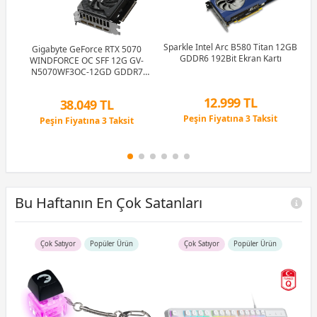
Sparkle Intel Arc B580 Titan 12GB
Gigabyte GeForce RTX 5070
X10
GDDR6 192Bit Ekran Kartı
WINDFORCE OC SFF 12G GV-
Gi
N5070WF3OC-12GD GDDR7
192Bit Gaming (Oyuncu) Ekran
Kartı
12.999 TL
38.049 TL
Peşin Fiyatına 3 Taksit
Peşin Fiyatına 3 Taksit
12 Ay x 1.529 TL taksitle
12 Ay x 4.476 TL taksitle
Peşin Fiyatına 3 Taksit
Peşin Fiyatına 3 Taksit
Bu Haftanın En Çok Satanları
Çok Satıyor
Popüler Ürün
Çok Satıyor
Popüler Ürün