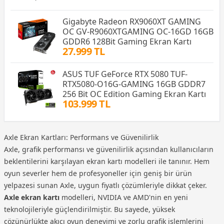
Gigabyte Radeon RX9060XT GAMING
OC GV-R9060XTGAMING OC-16GD 16GB
GDDR6 128Bit Gaming Ekran Kartı
27.999 TL
ASUS TUF GeForce RTX 5080 TUF-
RTX5080-O16G-GAMING 16GB GDDR7
256 Bit OC Edition Gaming Ekran Kartı
103.999 TL
Axle Ekran Kartları: Performans ve Güvenilirlik
Axle, grafik performansı ve güvenilirlik açısından kullanıcıların
beklentilerini karşılayan ekran kartı modelleri ile tanınır. Hem
oyun severler hem de profesyoneller için geniş bir ürün
yelpazesi sunan Axle, uygun fiyatlı çözümleriyle dikkat çeker.
Axle ekran kartı
modelleri, NVIDIA ve AMD'nin en yeni
teknolojileriyle güçlendirilmiştir. Bu sayede, yüksek
çözünürlükte akıcı oyun deneyimi ve zorlu grafik işlemlerini