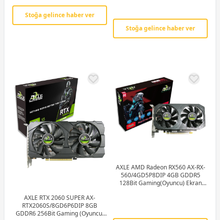
Stoğa gelince haber ver
Stoğa gelince haber ver
AXLE AMD Radeon RX560 AX-RX-
560/4GD5P8DIP 4GB GDDR5
128Bit Gaming(Oyuncu) Ekran
Kartı
AXLE RTX 2060 SUPER AX-
RTX2060S/8GD6P6DIP 8GB
GDDR6 256Bit Gaming (Oyuncu)