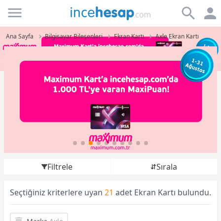
Incehesap
Ana Sayfa
Bilgisayar Bileşenleri
Ekran Kartı
Axle Ekran Kartı
Filtrele
Sırala
Seçtiğiniz kriterlere uyan
21
adet Ekran Kartı bulundu.