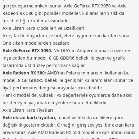
gerçekleştirme imkanı sunar. Axle GeForce RTX 3050 ve Axle
Radeon RX 580 gibi popüler modeller, kullanıcıların sıklıkla
tercih ettiği ürünler arasındadır.
Axle Ekran Kartı Modelleri ve Özellikleri
Axle, farklı ihtiyaçlara ve bütçelere uygun ekran kartları sunar.
Öne çıkan modellerden bazıları:
Axle GeForce RTX 3050:
NVIDIA'nın Ampere mimarisi üzerine
inşa edilen bu model, 8 GB GDDR6 bellek ile oyun ve grafik
tasarımda üst düzey performans sağlar.
Axle Radeon RX 580:
AMD'nin Polaris mimarisini kullanan bu
model, 8 GB GDDR5 bellek ile geniş bir kullanım alanı sunar ve
fiyat-performans dengesi arayanlar için idealdir.
Her iki model de, yüksek FPS değerleriyle oyunlarda daha akıcı
bir deneyim yaşamak isteyenlere hitap etmektedir.
Axle Ekran Kartı Fiyatları
Axle ekran kartı fiyatları
, model ve teknik özelliklere göre
değişiklik göstermektedir. Örneğin, giriş seviyesi bir ekran kartı
arıyorsanız, Axle AMD Radeon RX 550 modeline göz atabilirsiniz.