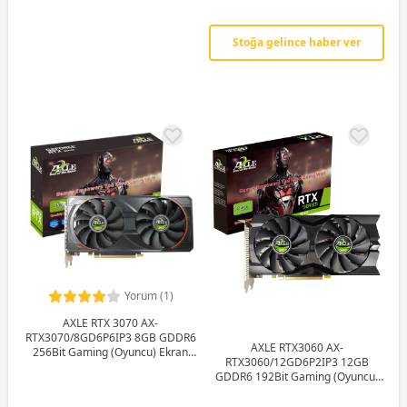
Stoğa gelince haber ver
Yorum (1)
AXLE RTX 3070 AX-
RTX3070/8GD6P6IP3 8GB GDDR6
AXLE RTX3060 AX-
256Bit Gaming (Oyuncu) Ekran
RTX3060/12GD6P2IP3 12GB
Kartı
GDDR6 192Bit Gaming (Oyuncu)
Ekran Kartı