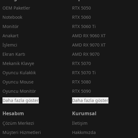
OEM Paketler
RTX 5050
Notebook
RTX 5060
Monitör
RTX 5060 Ti
Anakart
AMD RX 9060 XT
İşlemci
AMD RX 9070 XT
Ekran Kartı
AMD RX 9070
Mekanik Klavye
RTX 5070
Oyuncu Kulaklık
RTX 5070 Ti
Oyuncu Mouse
RTX 5080
Oyuncu Monitör
RTX 5090
Daha fazla göster
Daha fazla göster
Hesabım
Kurumsal
Çözüm Merkezi
İletişim
Müşteri Hizmetleri
Hakkımızda