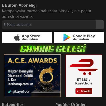
E Bülten Aboneliği
Kampanyalarımızdan haberdar olmak için e-posta
adresinizi yazınız.
App Store
Google Play
'dan indirin
'den indirin
Kategoriler
Popüler Ürünler