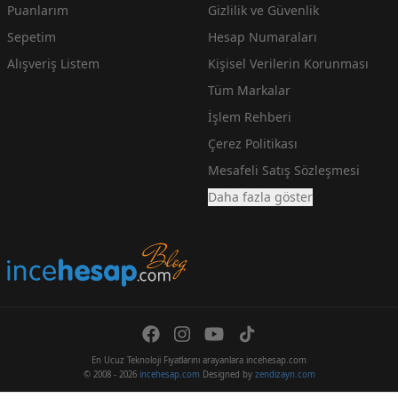
Puanlarım
Gizlilik ve Güvenlik
Sepetim
Hesap Numaraları
Alışveriş Listem
Kişisel Verilerin Korunması
Tüm Markalar
İşlem Rehberi
Çerez Politikası
Mesafeli Satış Sözleşmesi
Daha fazla göster
En Ucuz Teknoloji Fiyatlarını arayanlara incehesap.com
© 2008 - 2026
incehesap.com
Designed by
zendizayn.com