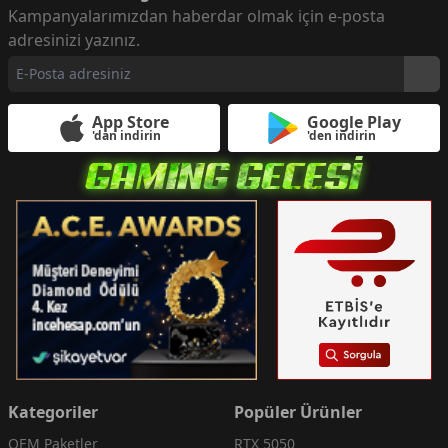
Kampanyalarımızdan haberdar olmak için e-posta
adresinizi yazınız.
App Store
Google Play
'dan indirin
'den indirin
Kategoriler
Popüler Ürünler
OEM Paketler
RTX 5050