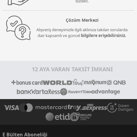
bizden.
Çözüm Merkezi
Alışveriş deneyimizle ilgili aklınıza takılan sorularda
dair kapsamlı ve güncel
bilgilere erişebilirsiniz.
12 AYA VARAN TAKSİT İMKANI
Güven
Damgası
E Bülten Aboneliği