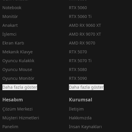
Notebook
RTX 5060
Monitör
RTX 5060 Ti
Anakart
AMD RX 9060 XT
İşlemci
AMD RX 9070 XT
Ekran Kartı
AMD RX 9070
Mekanik Klavye
RTX 5070
Oyuncu Kulaklık
RTX 5070 Ti
Oyuncu Mouse
RTX 5080
Oyuncu Monitör
RTX 5090
Daha fazla göster
Daha fazla göster
Hesabım
Kurumsal
Çözüm Merkezi
İletişim
Müşteri Hizmetleri
Hakkımızda
Panelim
İnsan Kaynakları