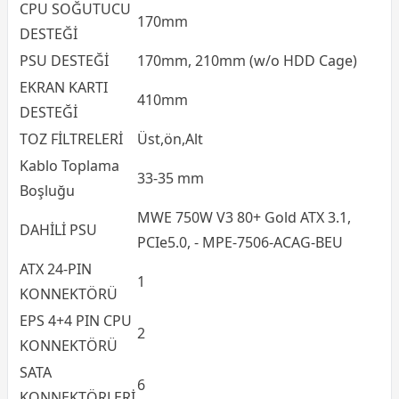
CPU SOĞUTUCU
170mm
DESTEĞİ
PSU DESTEĞİ
170mm, 210mm (w/o HDD Cage)
EKRAN KARTI
410mm
DESTEĞİ
TOZ FİLTRELERİ
Üst,ön,Alt
Kablo Toplama
33-35 mm
Boşluğu
MWE 750W V3 80+ Gold ATX 3.1,
DAHİLİ PSU
PCIe5.0, - MPE-7506-ACAG-BEU
ATX 24-PIN
1
KONNEKTÖRÜ
EPS 4+4 PIN CPU
2
KONNEKTÖRÜ
SATA
6
KONNEKTÖRLERİ