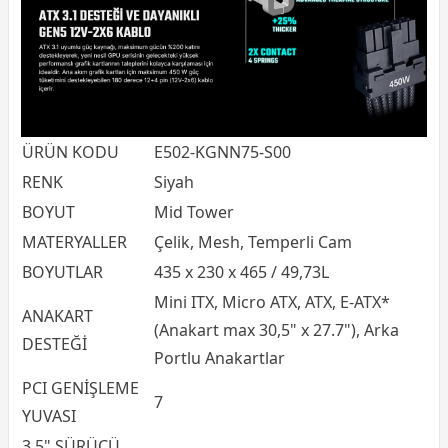
ÜRÜN KODU
E502-KGNN75-S00
RENK
Siyah
BOYUT
Mid Tower
MATERYALLER
Çelik, Mesh, Temperli Cam
BOYUTLAR
435 x 230 x 465 / 49,73L
Mini ITX, Micro ATX, ATX, E-ATX*
ANAKART
(Anakart max 30,5" x 27.7"), Arka
DESTEĞİ
Portlu Anakartlar
PCI GENİŞLEME
7
YUVASI
3.5" SÜRÜCÜ