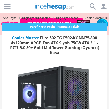
Incehesap
Ana Sayfa
Bilgisayar Bileşenleri
Bilgisayar Kasası
Cooler Master Bil
Paraf Karta Peşin Fiyatına 3 Taksit
Cooler Master
Elite 502 TG E502-KGNN75-S00
4x120mm ARGB Fan ATX Siyah 750W ATX 3.1 -
PCIE 5.0 80+ Gold Mid Tower Gaming (Oyuncu)
Kasa