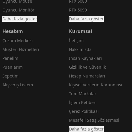
Oyuncu Mouse
RTX 5080
Oyuncu Monitör
RTX 5090
Daha fazla göster
Daha fazla göster
Hesabım
Kurumsal
Çözüm Merkezi
İletişim
Müşteri Hizmetleri
Hakkımızda
Panelim
İnsan Kaynakları
Puanlarım
Gizlilik ve Güvenlik
Sepetim
Hesap Numaraları
Alışveriş Listem
Kişisel Verilerin Korunması
Tüm Markalar
İşlem Rehberi
Çerez Politikası
Mesafeli Satış Sözleşmesi
Daha fazla göster