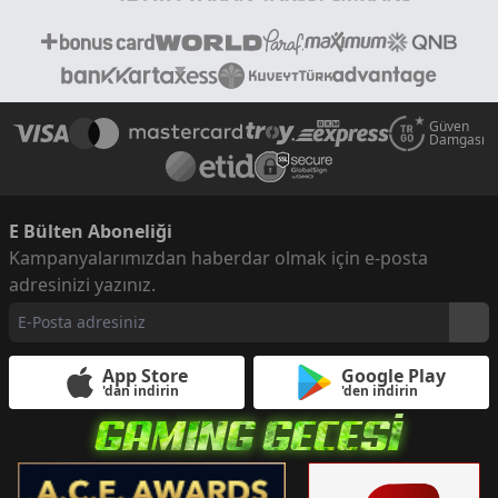
Güven
Damgası
E Bülten Aboneliği
Kampanyalarımızdan haberdar olmak için e-posta
adresinizi yazınız.
App Store
Google Play
'dan indirin
'den indirin