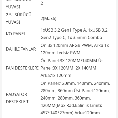
2
YUVASI
2.5" SÜRÜCÜ
2(Max6)
YUVASI
1xUSB 3.2 Gen1 Type A, 1xUSB 3.2
I/O PANEL
Gen2 Type C, 1x 3.5mm Combo
Ön 3x 120mm ARGB PWM, Arka 1x
DAHİLİ FANLAR
120mm Ledsiz PWM
Ön Panel:3X 120MM/140MM Üst
FAN DESTEKLERİ
Panel:3X 120MM, 2X 140MM,
Arka:1x 120mm
Ön Panel:120mm, 140mm, 240mm,
280mm, 360mm Üst Panel:120mm,
RADYATÖR
240mm, 280mm, 360mm,
DESTEKLERİ
420MM(Max Rad.kalınlık Limiti:
457*140*27mm) Arka:120mm