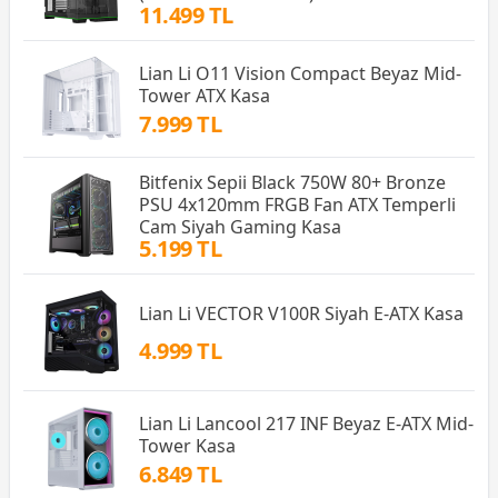
11.499 TL
Lian Li O11 Vision Compact Beyaz Mid-
Tower ATX Kasa
7.999 TL
Bitfenix Sepii Black 750W 80+ Bronze
PSU 4x120mm FRGB Fan ATX Temperli
Cam Siyah Gaming Kasa
5.199 TL
Lian Li VECTOR V100R Siyah E-ATX Kasa
4.999 TL
Lian Li Lancool 217 INF Beyaz E-ATX Mid-
Tower Kasa
6.849 TL