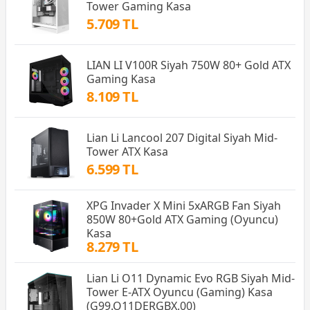
Tower Gaming Kasa
5.709 TL
LIAN LI V100R Siyah 750W 80+ Gold ATX
Gaming Kasa
8.109 TL
Lian Li Lancool 207 Digital Siyah Mid-
Tower ATX Kasa
6.599 TL
XPG Invader X Mini 5xARGB Fan Siyah
850W 80+Gold ATX Gaming (Oyuncu)
Kasa
8.279 TL
Lian Li O11 Dynamic Evo RGB Siyah Mid-
Tower E-ATX Oyuncu (Gaming) Kasa
(G99.O11DERGBX.00)