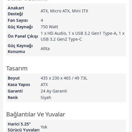
Anakart
ATX, Micro ATX, Mini ITX
Desteği
Fan Sayısı
4
Güç Kaynağı
750 Watt
1 x HD Audio, 1 x USB 3.2 Gen1 Type-A, 1 x
Ön Panel Çıkışı
USB 3.2 Gen2 Type-C
Güç Kaynağı
Altta
Konumu
Tasarım
Boyut
435 x 230 x 465 / 49 73L
Kasa Yapısı
ATX
Garanti
24 Ay Garanti
Renk
Siyah
Bağlantılar Ve Yuvalar
Harici 5.25"
Yok
Sürücü Yuvaları