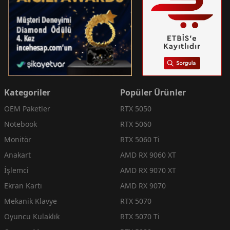
Kategoriler
Popüler Ürünler
OEM Paketler
RTX 5050
Notebook
RTX 5060
Monitör
RTX 5060 Ti
Anakart
AMD RX 9060 XT
İşlemci
AMD RX 9070 XT
Ekran Kartı
AMD RX 9070
Mekanik Klavye
RTX 5070
Oyuncu Kulaklık
RTX 5070 Ti