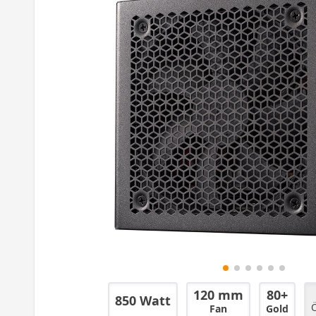
120 mm
80+
850 Watt
Ö
Fan
Gold