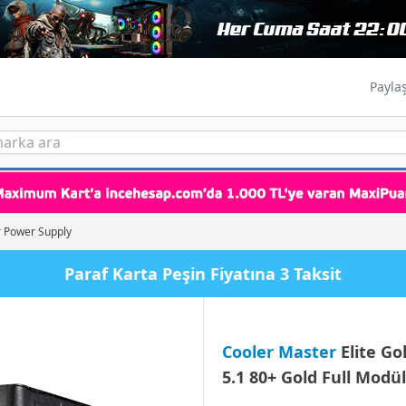
Payla
 Power Supply
Paraf Karta Peşin Fiyatına 3 Taksit
Cooler Master
Elite Go
5.1 80+ Gold Full Modü