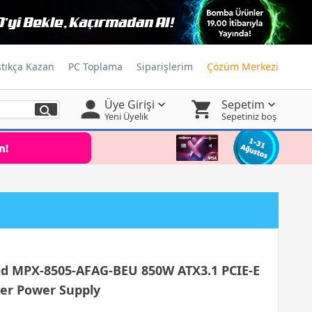
ştıkça Kazan
PC Toplama
Siparişlerim
Çözüm Merkezi
Üye Girişi
Sepetim
Yeni Üyelik
Sepetiniz boş
ld MPX-8505-AFAG-BEU 850W ATX3.1 PCIE-E
ler Power Supply