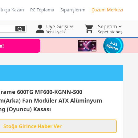
ştıkça Kazan
PC Toplama
Siparişlerim
Çözüm Merkezi
Üye Girişi
Sepetim
Yeni Üyelik
Sepetiniz boş
rame 600TG MF600-KGNN-S00
(Arka) Fan Modüler ATX Alüminyum
g (Oyuncu) Kasası
Stoğa Girince Haber Ver