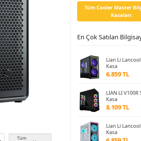
Tüm Cooler Master Bil
Kasaları
En Çok Satılan Bilgisay
Lian Li Lancoo
Kasa
6.859 TL
LIAN LI V100R
Kasa
8.109 TL
Lian Li Lancoo
Kasa
Tüm
6.859 TL