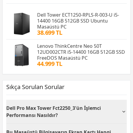
Dell Tower ECT1250-RPLS-R-003-U i5-
14400 16GB 512GB SSD Ubuntu
Masaüstü PC
38.699 TL
Lenovo ThinkCentre Neo 50T
12UD002CTR i5-14400 16GB 512GB SSD
FreeDOS Masaüstü PC
44.999 TL
Sıkça Sorulan Sorular
Dell Pro Max Tower Fct2250_3'ün İşlemci
Performansı Nasıldır?
Dell Pro Max Tower FCT2250_3, Intel Core Ultra 7
Bu Masaüstü Bilgisayarın Ekran Kartı Hangi
265K işlemci ile donatılmıştır ve bu işlemci 3.9 GHz