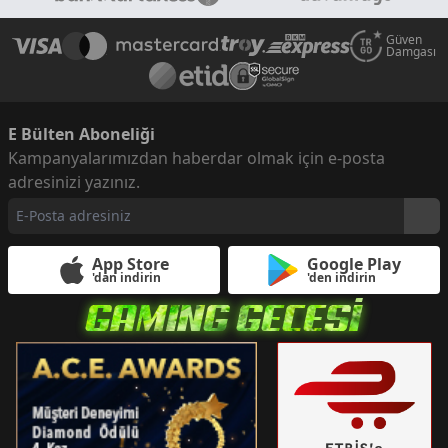
Güven
Damgası
E Bülten Aboneliği
Kampanyalarımızdan haberdar olmak için e-posta
adresinizi yazınız.
App Store
Google Play
'dan indirin
'den indirin