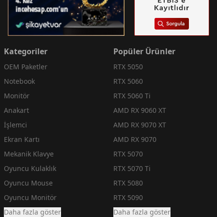
Kategoriler
Popüler Ürünler
OEM Paketler
RTX 5050
Notebook
RTX 5060
Monitör
RTX 5060 Ti
Anakart
AMD RX 9060 XT
İşlemci
AMD RX 9070 XT
Ekran Kartı
AMD RX 9070
Mekanik Klavye
RTX 5070
Oyuncu Kulaklık
RTX 5070 Ti
Oyuncu Mouse
RTX 5080
Oyuncu Monitör
RTX 5090
Daha fazla göster
Daha fazla göster