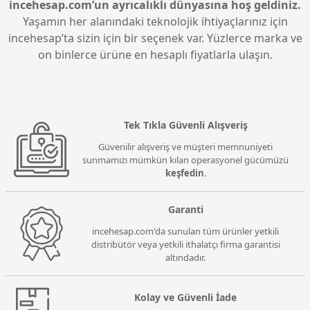
kapasitesi sunarak sistemin sorunsuz ve hızlı
incehesap.com’un ayrıcalıklı dünyasına hoş geldiniz.
çalışmasını sağlar.
Yaşamın her alanındaki teknolojik ihtiyaçlarınız için
incehesap’ta sizin için bir seçenek var. Yüzlerce marka ve
on binlerce ürüne en hesaplı fiyatlarla ulaşın.
Tek Tıkla Güvenli Alışveriş
Güvenilir alışveriş ve müşteri memnuniyeti
sunmamızı mümkün kılan operasyonel gücümüzü
keşfedin
.
Garanti
incehesap.com'da sunulan tüm ürünler yetkili
distribütör veya yetkili ithalatçı firma garantisi
altındadır.
Kolay ve Güvenli İade