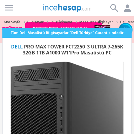
Incehesap
Ana Sayfa
Bilgisayar
PC Bilgisayar
Masaüstü Bilgisayar
Dell Mas
Tüm Dell Masaüstü Bilgisayarlar "Dell Türkiye" Garantisindedir
DELL
PRO MAX TOWER FCT2250_3 ULTRA 7-265K
32GB 1TB A1000 W11Pro Masaüstü PC