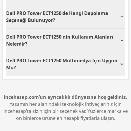
şekildedir ve genellikle ofis uygulamaları için
uygundur.
Dell PRO Tower ECT1250 işletim sistemi olarak
Dell PRO Tower ECT1250'de Hangi Depolama
Ubuntu'yu kullanmaktadır. Ubuntu, açık kaynak kodlu
bir işletim sistemi olup güvenli ve özgür bir kullanım
Seçeneği Bulunuyor?
deneyimi sunar.
Dell PRO Tower ECT1250, 512 GB SSD depolama
Dell PRO Tower ECT1250'nin Kullanım Alanları
kapasitesine sahiptir. SSD kullanımı, hızlı veri okuma
ve yazma sayesinde işletim sisteminin ve
Nelerdir?
uygulamaların daha hızlı çalışmasını sağlar.
Dell PRO Tower ECT1250, yüksek performanslı
Dell PRO Tower ECT1250 Multimedya İçin Uygun
işlemcisi ve yeterli RAM kapasitesiyle ofis çalışmaları,
yazılım geliştirme ve internet tabanlı işler için
Mu?
idealdir. Ubuntu işletim sistemi sayesinde de açık
kaynaklı yazılım kullanımı kolay ve yaygındır.
Dell PRO Tower ECT1250, Intel HD Graphics ile temel
multimedya işlemlerini ve ofis uygulamalarını
destekler. Ancak daha yoğun grafik gerektiren
oyunlar veya profesyonel video düzenleme işlemleri
incehesap.com’un ayrıcalıklı dünyasına hoş geldiniz.
için ayrı bir ekran kartı gerekebilir.
Yaşamın her alanındaki teknolojik ihtiyaçlarınız için
incehesap’ta sizin için bir seçenek var. Yüzlerce marka ve
on binlerce ürüne en hesaplı fiyatlarla ulaşın.