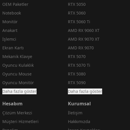
OEM Paketler
RTX 5050
Notebook
RTX 5060
Monitör
RTX 5060 Ti
Anakart
AMD RX 9060 XT
İşlemci
AMD RX 9070 XT
Ekran Kartı
AMD RX 9070
Mekanik Klavye
RTX 5070
Oyuncu Kulaklık
RTX 5070 Ti
Oyuncu Mouse
RTX 5080
Oyuncu Monitör
RTX 5090
Daha fazla göster
Daha fazla göster
Hesabım
Kurumsal
Çözüm Merkezi
İletişim
Müşteri Hizmetleri
Hakkımızda