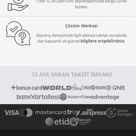
1.000 TL ve üzeri tüm alışverişlerinizde kargo ücreti
bizden.
Çözüm Merkezi
Alışveriş deneyimizle ilgili aklınıza takılan sorularda
dair kapsamlı ve güncel
bilgilere erişebilirsiniz.
12 AYA VARAN TAKSİT İMKANI
Güven
Damgası