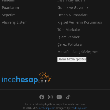
Panelim
İnsan Kaynakları
Puanlarım
Gizlilik ve Güvenlik
Sepetim
Hesap Numaraları
Alışveriş Listem
Kişisel Verilerin Korunması
Tüm Markalar
İşlem Rehberi
Çerez Politikası
Mesafeli Satış Sözleşmesi
Daha fazla göster
En Ucuz Teknoloji Fiyatlarını arayanlara incehesap.com
© 2008 - 2026
incehesap.com
Designed by
zendizayn.com