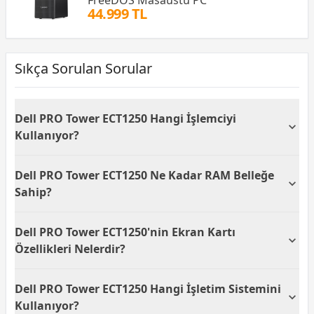
FreeDOS Masaüstü PC
44.999 TL
Sıkça Sorulan Sorular
Dell PRO Tower ECT1250 Hangi İşlemciyi
Kullanıyor?
Dell PRO Tower ECT1250, Intel Core i5-14400
Dell PRO Tower ECT1250 Ne Kadar RAM Belleğe
işlemcisini kullanmaktadır. Bu işlemci, kullanıcıya
yüksek performans ve verimlilik sunar, özellikle çoklu
Sahip?
görevler için ideal bir seçimdir.
Dell PRO Tower ECT1250, 16 GB RAM belleğe sahiptir.
Dell PRO Tower ECT1250'nin Ekran Kartı
Bu bellek kapasitesi, akıcı bir deneyim sunarak aynı
anda birden fazla uygulama çalıştırmayı mümkün
Özellikleri Nelerdir?
kılar.
Dell PRO Tower ECT1250, Intel HD Graphics tümleşik
Dell PRO Tower ECT1250 Hangi İşletim Sistemini
ekran kartına sahiptir. Bu kart, paylaşımlı hafıza
kullanmasıyla temel grafik ihtiyaçlarını karşılayacak
Kullanıyor?