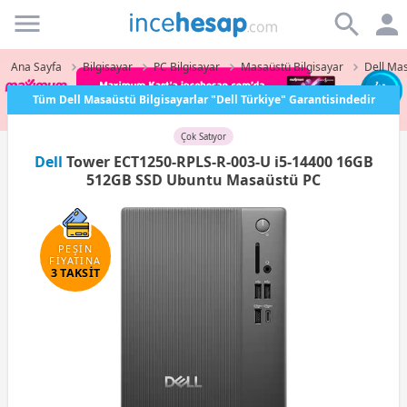
Incehesap
Ana Sayfa
Bilgisayar
PC Bilgisayar
Masaüstü Bilgisayar
Dell Mas
Tüm Dell Masaüstü Bilgisayarlar "Dell Türkiye" Garantisindedir
Çok Satıyor
Dell
Tower ECT1250-RPLS-R-003-U i5-14400 16GB
512GB SSD Ubuntu Masaüstü PC
PEŞİN
FİYATINA
3 TAKSİT