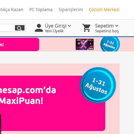
ştıkça Kazan
PC Toplama
Siparişlerim
Çözüm Merkezi
Üye Girişi
Sepetim
Yeni Üyelik
Sepetiniz boş