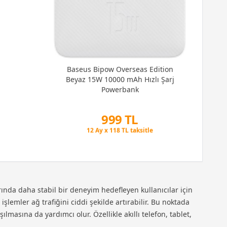
Baseus Bipow Overseas Edition
Beyaz 15W 10000 mAh Hızlı Şarj
Powerbank
999 TL
Peşin Fiyatına 3 Taksit
12 Ay x 118 TL taksitle
Peşin Fiyatına 3 Taksit
ında daha stabil bir deneyim hedefleyen kullanıcılar için
lemler ağ trafiğini ciddi şekilde artırabilir. Bu noktada
masına da yardımcı olur. Özellikle akıllı telefon, tablet,