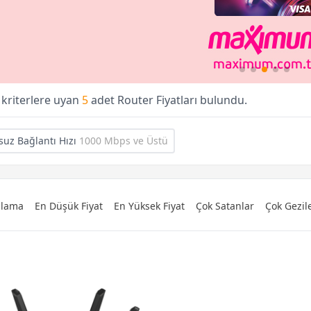
 kriterlere uyan
5
adet Router Fiyatları bulundu.
suz Bağlantı Hızı
1000 Mbps ve Üstü
ralama
En Düşük Fiyat
En Yüksek Fiyat
Çok Satanlar
Çok Gezil