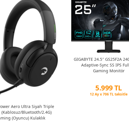
GIGABYTE 24.5″ GS25F2A 24
Adaptive-Sync SS IPS Ful
Gaming Monitör
5.999 TL
Peşin Fiyatına 6 Taksit
12 Ay x 706 TL taksitle
Peşin Fiyatına 6 Taksit
wer Aero Ultra Siyah Triple
(Kablosuz/Bluetooth/2.4G)
ming (Oyuncu) Kulaklık