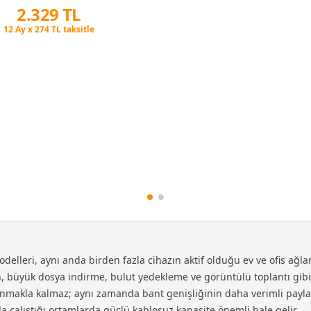
2.329 TL
Peşin Fiyatına 3 Taksit
12 Ay x 274 TL taksitle
Peşin Fiyatına 3 Taksit
elleri, aynı anda birden fazla cihazın aktif olduğu ev ve ofis ağlar
, büyük dosya indirme, bulut yedekleme ve görüntülü toplantı gibi iş
nmakla kalmaz; aynı zamanda bant genişliğinin daha verimli paylaşıl
da çalıştığı ortamlarda güçlü kablosuz kapasite önemli hale gelir.