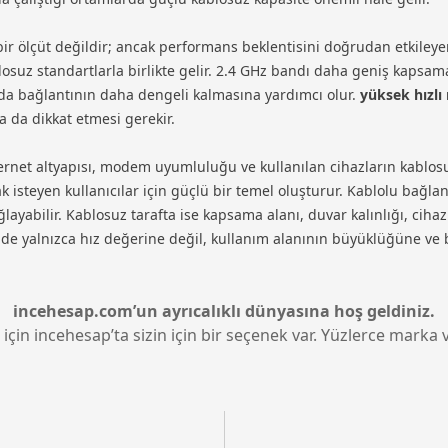
i bir ölçüt değildir; ancak performans beklentisini doğrudan etkile
blosuz standartlarla birlikte gelir. 2.4 GHz bandı daha geniş kaps
arda bağlantının daha dengeli kalmasına yardımcı olur.
yüksek hızlı
ra da dikkat etmesi gerekir.
ernet altyapısı, modem uyumluluğu ve kullanılan cihazların kablosu
 isteyen kullanıcılar için güçlü bir temel oluşturur. Kablolu bağla
sağlayabilir. Kablosuz tarafta ise kapsama alanı, duvar kalınlığı, 
de yalnızca hız değerine değil, kullanım alanının büyüklüğüne ve ba
incehesap.com’un ayrıcalıklı dünyasına hoş geldiniz.
 için incehesap’ta sizin için bir seçenek var. Yüzlerce marka v