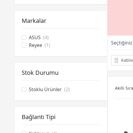
Network Kablolama
Kablosuz Adaptör ve Aksesuar
Menzil Genişletici
Markalar
ASUS
(4)
Seçtiğiniz
Reyee
(1)
Kablo
Stok Durumu
Akıllı Sı
Stoklu Ürünler
(2)
Bağlantı Tipi