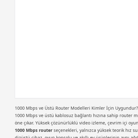
1000 Mbps ve Üstü Router Modelleri Kimler İçin Uygundur?
1000 Mbps ve üstü kablosuz bağlantı hızına sahip router mod
öne çıkar. Yüksek çözünürlüklü video izleme, çevrim içi oyun
1000 Mbps router
seçenekleri, yalnızca yüksek teorik hız su
dizüstü cihaz, oyun konsolu ve akıllı ev ürünlerinin aynı ağ