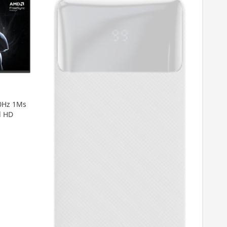
0Hz 1Ms
l HD
Rai
GB 