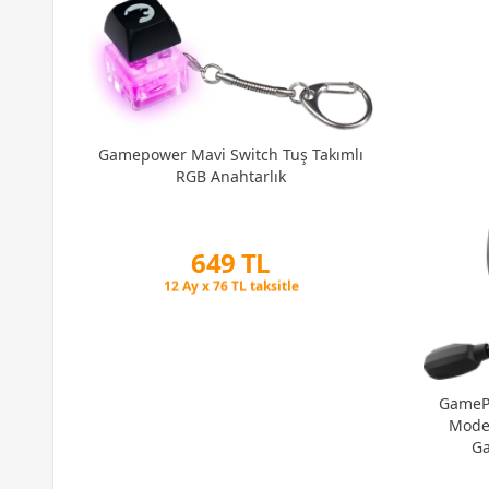
uş
Gamepower Mavi Switch Tuş Takımlı
tch
RGB Anahtarlık
649 TL
Peşin Fiyatına 3 Taksit
12 Ay x 76 TL taksitle
Peşin Fiyatına 3 Taksit
GamePo
Mode 
Ga