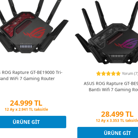
 ROG Rapture GT-BE19000 Tri-
Yorum (7
and WiFi 7 Gaming Router
ASUS ROG Rapture GT-BE9
Bantlı Wifi 7 Gaming Ro
24.999 TL
Peşin Fiyatına 3 Taksit
28.499 TL
12 Ay x 2.941 TL taksitle
Peşin Fiyatına 3 Taksit
Peşin Fiyatına 3 Taksit
ÜRÜNE GIT
12 Ay x 3.353 TL taksitl
Peşin Fiyatına 3 Taksit
ÜRÜNE GIT