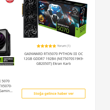
Yorum (1)
GAINWARD RTX5070 PYTHON III OC
12GB GDDR7 192Bit (NE75070S19K9-
GB2050T) Ekran Kartı
X 5070
TX5070-
Gaming
Stoğa gelince haber ver