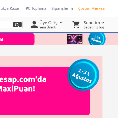
ştıkça Kazan
PC Toplama
Siparişlerim
Çözüm Merkezi
Üye Girişi
Sepetim
Yeni Üyelik
Sepetiniz boş