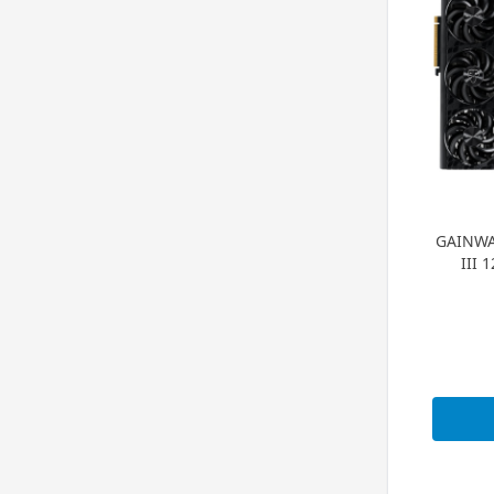
GAINWA
III 