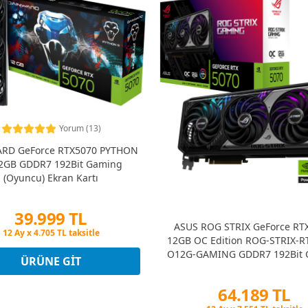
Yorum (13)
RD GeForce RTX5070 PYTHON
12GB GDDR7 192Bit Gaming
(Oyuncu) Ekran Kartı
39.999 TL
ASUS ROG STRIX GeForce RT
Peşin Fiyatına 3 Taksit
12GB OC Edition ROG-STRIX-R
12 Ay x 4.705 TL taksitle
O12G-GAMING GDDR7 192Bit 
Peşin Fiyatına 3 Taksit
ÜRÜNE GIT
(Oyuncu) Ekran Kartı
64.189 TL