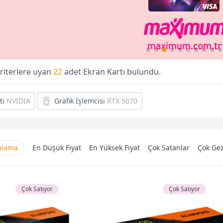
kriterlere uyan
22
adet Ekran Kartı bulundu.
ti
NVIDIA
Grafik İşlemcisi
RTX 5070
ralama
En Düşük Fiyat
En Yüksek Fiyat
Çok Satanlar
Çok Gez
Çok Satıyor
Çok Satıyor