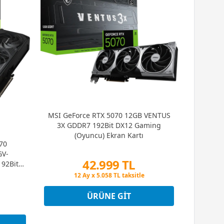
MSI GeForce RTX 5070 12GB VENTUS
3X GDDR7 192Bit DX12 Gaming
(Oyuncu) Ekran Kartı
70
GV-
42.999 TL
92Bit
rtı
Peşin Fiyatına 3 Taksit
12 Ay x 5.058 TL taksitle
Peşin Fiyatına 3 Taksit
ÜRÜNE GIT