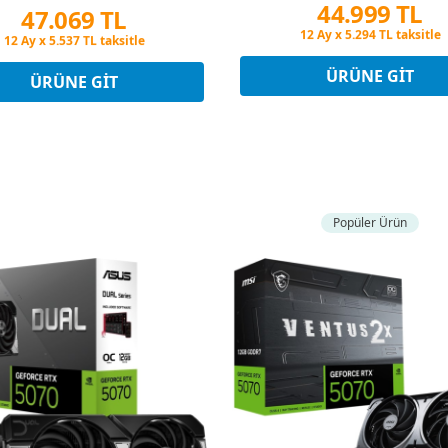
44.999 TL
47.069 TL
Peşin Fiyatına 3 Taksit
Peşin Fiyatına 3 Taksit
12 Ay x 5.294 TL taksitle
12 Ay x 5.537 TL taksitle
Peşin Fiyatına 3 Taksit
ÜRÜNE GIT
Peşin Fiyatına 3 Taksit
ÜRÜNE GIT
Popüler Ürün