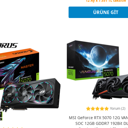
Peşin Fiyatına 3 Taksit
12 Ay x 7.551 TL taksitle
Peşin Fiyatına 3 Taksit
ÜRÜNE GIT
Yorum (2)
MSI GeForce RTX 5070 12G V
SOC 12GB GDDR7 192Bit DL