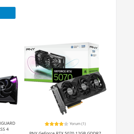
ANGUARD
Yorum (1)
SS 4
PNY GeForce RTX 5070 12GB GDDR7