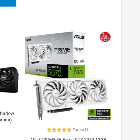
Shadow
aming
Yorum (1)
ASUS PRIME GeForce RTX 5070 12GB