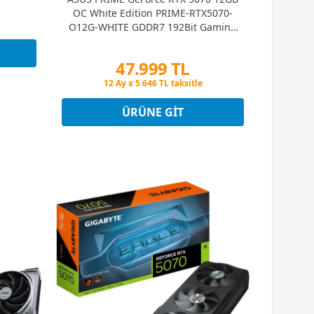
OC White Edition PRIME-RTX5070-
O12G-WHITE GDDR7 192Bit Gaming
(Oyuncu) Ekran Kartı
47.999 TL
Peşin Fiyatına 3 Taksit
12 Ay x 5.646 TL taksitle
Peşin Fiyatına 3 Taksit
ÜRÜNE GIT