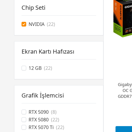
Chip Seti
NVIDIA
(22)
Ekran Kartı Hafızası
12 GB
(22)
Gigaby
OC 
Grafik İşlemcisi
GDDR7 
RTX 5090
(8)
RTX 5080
(22)
RTX 5070 Ti
(22)