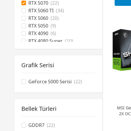
RTX 5070
(22)
RTX 5060 TI
(34)
RTX 5060
(20)
RTX 5050
(9)
RTX 4090
(6)
RTX 4080 Super
(10)
RTX 4070 Ti Super
(16)
RTX 4070 Ti
(2)
RTX 4070 Super
(15)
Grafik Serisi
RTX 4070
(3)
RTX 4060 Ti
(11)
GeForce 5000 Serisi
(22)
RTX 4060
(2)
RTX 3070
(3)
RTX 3060 Ti
(2)
Bellek Türleri
MSI Ge
RTX 3060
(3)
2X OC
RTX 3050
(13)
RTX 2060 Super
(2)
GDDR7
(22)