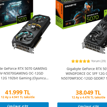
Yorum (29)
te GeForce RTX 5070 GAMING
Gigabyte GeForce RTX 50
GV-N5070GAMING OC-12GD
WINDFORCE OC SFF 12G 
12G 192bit Gaming (Oyuncu)
N5070WF3OC-12GD GDDR7 1
Ekran Kartı
Gaming (Oyuncu) Ekran Ka
41.999 TL
38.049 TL
Peşin Fiyatına 3 Taksit
Peşin Fiyatına 3 Taksit
12 Ay x 4.941 TL taksitle
12 Ay x 4.476 TL taksitle
Peşin Fiyatına 3 Taksit
Peşin Fiyatına 3 Taksit
ÜRÜNE GIT