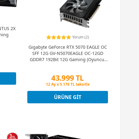
NTUS 2X
ming
Yorum (2)
Gigabyte GeForce RTX 5070 EAGLE OC
SFF 12G GV-N5070EAGLE OC-12GD
GDDR7 192Bit 12G Gaming (Oyuncu)
Ekran Kartı
43.999 TL
Peşin Fiyatına 3 Taksit
12 Ay x 5.176 TL taksitle
Peşin Fiyatına 3 Taksit
ÜRÜNE GIT