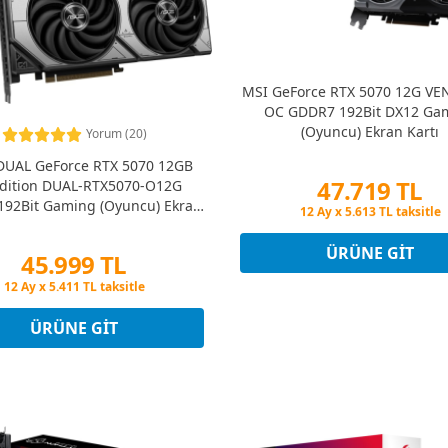
MSI GeForce RTX 5070 12G VE
OC GDDR7 192Bit DX12 Ga
(Oyuncu) Ekran Kartı
Yorum (20)
DUAL GeForce RTX 5070 12GB
47.719 TL
dition DUAL-RTX5070-O12G
92Bit Gaming (Oyuncu) Ekran
Peşin Fiyatına 3 Taksit
Kartı
12 Ay x 5.613 TL taksitle
Peşin Fiyatına 3 Taksit
ÜRÜNE GIT
45.999 TL
Peşin Fiyatına 3 Taksit
12 Ay x 5.411 TL taksitle
Peşin Fiyatına 3 Taksit
ÜRÜNE GIT