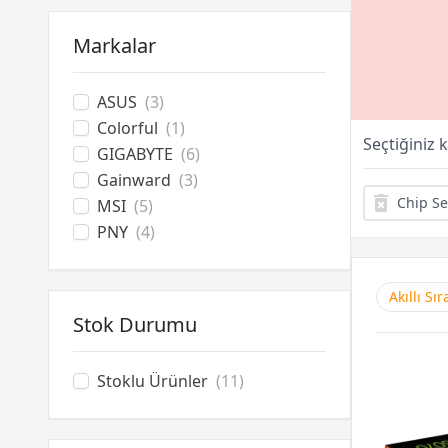
Bilgisayar Aksesuarları
Soğutucu Overclock
Markalar
Optik Sürücüler
ASUS
(3)
Colorful
(1)
Seçtiğiniz 
GIGABYTE
(6)
Gainward
(3)
Chip Se
MSI
(5)
PNY
(4)
Akıllı Sı
Stok Durumu
Stoklu Ürünler
(11)