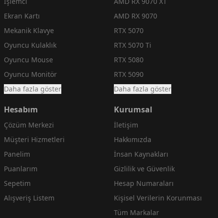
İşlemci
AMD RX 9070 XT
Ekran Kartı
AMD RX 9070
Mekanik Klavye
RTX 5070
Oyuncu Kulaklık
RTX 5070 Ti
Oyuncu Mouse
RTX 5080
Oyuncu Monitör
RTX 5090
Daha fazla göster
Daha fazla göster
Hesabım
Kurumsal
Çözüm Merkezi
İletişim
Müşteri Hizmetleri
Hakkımızda
Panelim
İnsan Kaynakları
Puanlarım
Gizlilik ve Güvenlik
Sepetim
Hesap Numaraları
Alışveriş Listem
Kişisel Verilerin Korunması
Tüm Markalar