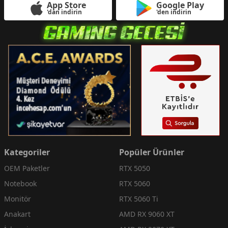
App Store
Google Play
'dan indirin
'den indirin
Kategoriler
Popüler Ürünler
OEM Paketler
RTX 5050
Notebook
RTX 5060
Monitör
RTX 5060 Ti
Anakart
AMD RX 9060 XT