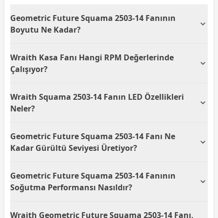
Geometric Future Squama 2503-14 Fanının
Boyutu Ne Kadar?
Geometric Future Squama 2503-14 3x140mm Siyah
Wraith Kasa Fanı Hangi RPM Değerlerinde
Kasa Fanı, her biri 14 cm olan üç fan ile donatılmıştır.
Bu boyut, güçlü soğutma performansı sağlayarak
Çalışıyor?
kasa içerisindeki hava akışını optimize eder.
Wraith Geometric Future Squama 2503-14 Kasa Fanı,
Wraith Squama 2503-14 Fanın LED Özellikleri
500 ile 1800 RPM arasında değişen hızlarda çalışır.
Bu geniş RPM aralığı, farklı soğutma ihtiyaçlarını
Neler?
karşılayabilmek için esneklik sunar.
Geometric Future Squama 2503-14 Fanı, ARGB LED
Geometric Future Squama 2503-14 Fanı Ne
aydınlatması ile donatılmıştır. Bu, kullanıcılara çeşitli
renk seçenekleri ile kişiselleştirilmiş bir görünüm
Kadar Gürültü Seviyesi Üretiyor?
sağlar.
Geometric Future Squama 2503-14 Fanı, maksimum
Geometric Future Squama 2503-14 Fanının
29 dBA gürültü seviyesi üretir. Bu düşük ses seviyesi,
bilgisayarınızın sessiz çalışmasını sağlar ve kullanıcı
Soğutma Performansı Nasıldır?
konforunu artırır.
14 cm boyutundaki Geometric Future Squama 2503-
Wraith Geometric Future Squama 2503-14 Fanı,
14 Fanı, yüksek hava akışı sağlayarak etkili bir