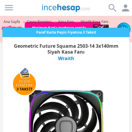
Incehesap
Ana Sayfa
Çevre Birimleri
Kasa Fanı
Wraith Kasa Fanı
Paraf Karta Peşin Fiyatına 3 Taksit
Geometric Future Squama 2503-14 3x140mm
Siyah Kasa Fanı
Wraith
PEŞİN
FİYATINA
3 TAKSİT