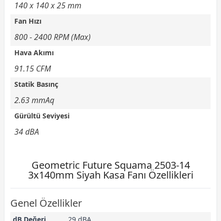
140 x 140 x 25 mm
Fan Hızı
800 - 2400 RPM (Max)
Hava Akımı
91.15 CFM
Statik Basınç
2.63 mmAq
Gürültü Seviyesi
34 dBA
Geometric Future Squama 2503-14
3x140mm Siyah Kasa Fanı Özellikleri
Genel Özellikler
dB Değeri
29 dBA