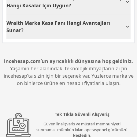
soğutma performansı sunar. Geniş fan bıçakları,
Hangi Kasalar İçin Uygun?
ısının hızlı bir şekilde dışarı atılmasına yardımcı olur.
Wraith Geometric Future Squama 2503-14, orta ve
Wraith Marka Kasa Fanı Hangi Avantajları
büyük boyutlu bilgisayar kasaları için idealdir. 14 cm
fan boyutu, geniş iç hacimli kasalarda optimum hava
Sunar?
sirkülasyonu sağlar.
Wraith marka Geometric Future Squama 2503-14 fan,
güçlü soğutma kapasitesi ve düşük ses seviyesiyle
öne çıkar. ARGB LED aydınlatması sayesinde şık bir
görünüm sunarken, 500-1800 RPM çalışma aralığı ile
incehesap.com’un ayrıcalıklı dünyasına hoş geldiniz.
esnek kullanım imkanı sağlar.
Yaşamın her alanındaki teknolojik ihtiyaçlarınız için
incehesap’ta sizin için bir seçenek var. Yüzlerce marka ve
on binlerce ürüne en hesaplı fiyatlarla ulaşın.
Tek Tıkla Güvenli Alışveriş
Güvenilir alışveriş ve müşteri memnuniyeti
sunmamızı mümkün kılan operasyonel gücümüzü
keşfedin
.