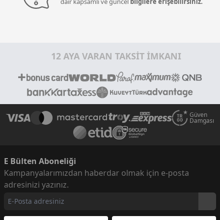
dair kapsamlı ve güncel
bilgilere erişebilirsiniz.
12 AYA VARAN TAKSİT İMKANI
Güven
Damgası
E Bülten Aboneliği
Kampanyalarımızdan haberdar olmak için e-posta
adresinizi yazınız.