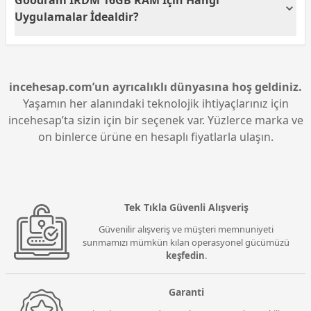
Goodram IRDM 16GB RAM İçin Hangi
teknolojisi ile üst düzey performans sunar. Bu,
özellikle oyun oynarken veya yoğun işlem gücü
Uygulamalar İdealdir?
gerektiren uygulamalarda fark edilir derecede
performans artışı sağlar.
Goodram IRDM 16GB RAM, oyunlar, grafik tasarım
programları ve video düzenleme gibi yoğun veri
işleme gerektiren uygulamalar için idealdir. Bu RAM,
akıcı ve hızlı bir kullanıcı deneyimi sunar.
incehesap.com’un ayrıcalıklı dünyasına hoş geldiniz.
Yaşamın her alanındaki teknolojik ihtiyaçlarınız için
incehesap’ta sizin için bir seçenek var. Yüzlerce marka ve
on binlerce ürüne en hesaplı fiyatlarla ulaşın.
Tek Tıkla Güvenli Alışveriş
Güvenilir alışveriş ve müşteri memnuniyeti
sunmamızı mümkün kılan operasyonel gücümüzü
keşfedin
.
Garanti