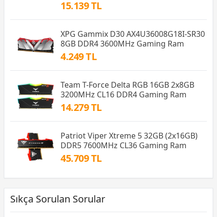
15.139 TL
XPG Gammix D30 AX4U36008G18I-SR30
8GB DDR4 3600MHz Gaming Ram
4.249 TL
Team T-Force Delta RGB 16GB 2x8GB
3200MHz CL16 DDR4 Gaming Ram
14.279 TL
Patriot Viper Xtreme 5 32GB (2x16GB)
DDR5 7600MHz CL36 Gaming Ram
45.709 TL
Sıkça Sorulan Sorular