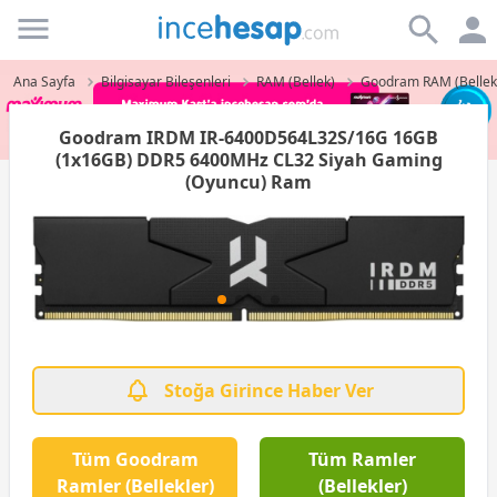
Incehesap
Ana Sayfa
Bilgisayar Bileşenleri
RAM (Bellek)
Goodram RAM (Bellek
Goodram IRDM IR-6400D564L32S/16G 16GB
(1x16GB) DDR5 6400MHz CL32 Siyah Gaming
(Oyuncu) Ram
Stoğa Girince Haber Ver
Tüm Goodram
Tüm Ramler
Ramler (Bellekler)
(Bellekler)