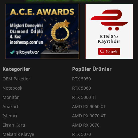
Kategoriler
Popüler Ürünler
OEM Paketler
RTX 5050
Notebook
RTX 5060
Monitör
RTX 5060 Ti
Anakart
AMD RX 9060 XT
İşlemci
AMD RX 9070 XT
Ekran Kartı
AMD RX 9070
Mekanik Klavye
RTX 5070