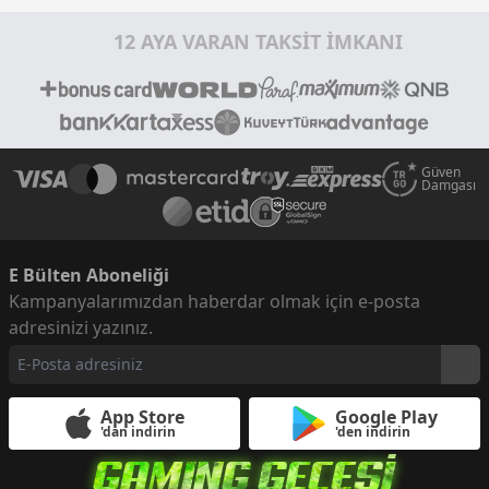
12 AYA VARAN TAKSİT İMKANI
Güven
Damgası
E Bülten Aboneliği
Kampanyalarımızdan haberdar olmak için e-posta
adresinizi yazınız.
App Store
Google Play
'dan indirin
'den indirin