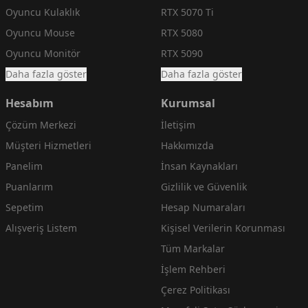
Oyuncu Kulaklık
RTX 5070 Ti
Oyuncu Mouse
RTX 5080
Oyuncu Monitör
RTX 5090
Daha fazla göster
Daha fazla göster
Hesabım
Kurumsal
Çözüm Merkezi
İletişim
Müşteri Hizmetleri
Hakkımızda
Panelim
İnsan Kaynakları
Puanlarım
Gizlilik ve Güvenlik
Sepetim
Hesap Numaraları
Alışveriş Listem
Kişisel Verilerin Korunması
Tüm Markalar
İşlem Rehberi
Çerez Politikası