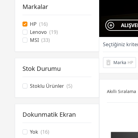
Markalar
HP
(16)
Lenovo
(19)
MSI
(33)
Seçtiğiniz krit
Marka
HP
Stok Durumu
Stoklu Ürünler
(5)
Akıllı Sıralama
Dokunmatik Ekran
Yok
(16)