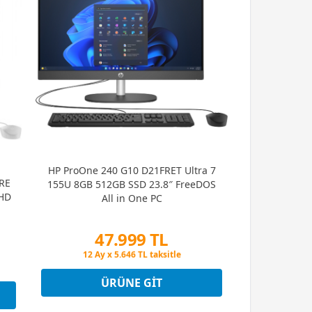
HP ProOne 240 G10 D21FRET Ultra 7
RE
155U 8GB 512GB SSD 23.8″ FreeDOS
FHD
All in One PC
47.999 TL
Peşin Fiyatına 3 Taksit
12 Ay x 5.646 TL taksitle
Peşin Fiyatına 3 Taksit
ÜRÜNE GIT