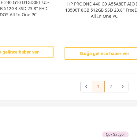
E 240 G10 D1GD0ET U5-
HP PROONE 440 G9 A55A8ET AIO I
B 512GB SSD 23.8″ FHD
13500T 8GB 512GB SSD 23.8″ Free
DOS All In One PC
All In One PC
 gelince haber ver
Stoğa gelince haber ver
1
2
Previous
Next
Çok Satıyor