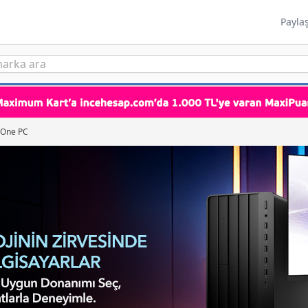
Payla
n One PC