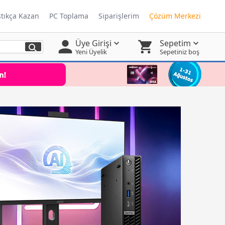
ştıkça Kazan
PC Toplama
Siparişlerim
Çözüm Merkezi
Üye Girişi
Sepetim
Yeni Üyelik
Sepetiniz boş