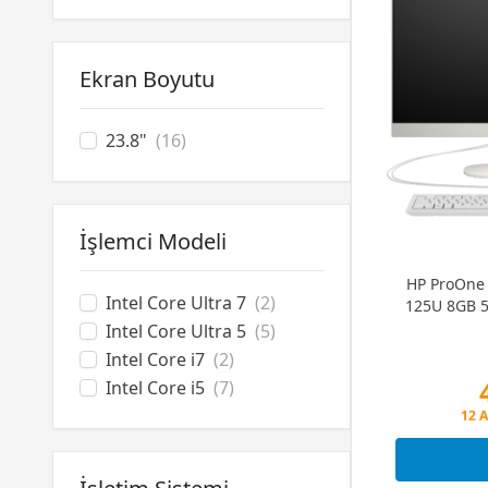
Ekran Boyutu
23.8"
(16)
İşlemci Modeli
HP ProOne 
Intel Core Ultra 7
(2)
125U 8GB 5
Intel Core Ultra 5
(5)
Intel Core i7
(2)
Intel Core i5
(7)
Peş
12 A
Peş