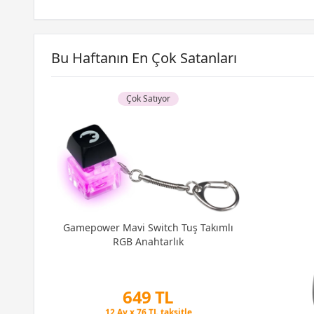
Bu Haftanın En Çok Satanları
Çok Satıyor
uş
Gamepower Mavi Switch Tuş Takımlı
tch
RGB Anahtarlık
649 TL
Peşin Fiyatına 3 Taksit