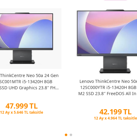
 ThinkCentre Neo 50a 24 Gen
Lenovo ThinkCentre Neo 50
2SC001MTR i5-13420H 8GB
12SC000YTR i5-13420H 8GB
SSD UHD Graphics 23.8″ FHD
M2 SSD 23.8″ FreeDOS All I
All in One PC
47.999 TL
42.199 TL
Peşin Fiyatına 3 Taksit
12 Ay x 5.646 TL taksitle
Peşin Fiyatına 3 Taksit
Peşin Fiyatına 3 Taksit
12 Ay x 4.964 TL taksitle
Peşin Fiyatına 3 Taksit