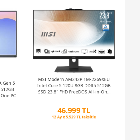
MSI Modern AM242P 1M-2269XEU
A Gen 5
Intel Core 5 120U 8GB DDR5 512GB
 512GB
M
SSD 23.8″ FHD FreeDOS All-in-One
n One PC
4
PC
512
46.999 TL
Peşin Fiyatına 3 Taksit
12 Ay x 5.529 TL taksitle
Peşin Fiyatına 3 Taksit