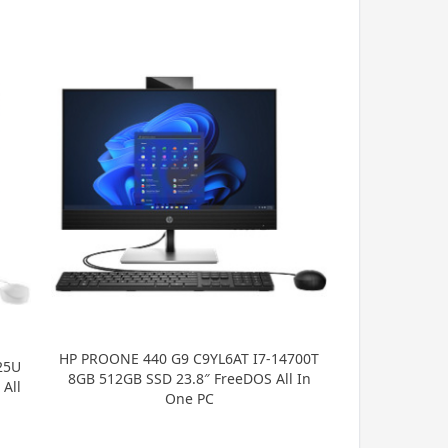
HP PROONE 440 G9 C9YL6AT I7-14700T
25U
8GB 512GB SSD 23.8″ FreeDOS All In
All
One PC