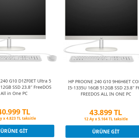
240 G10 D1ZF0ET Ultra 5
HP PROONE 240 G10 9H6H6ET CO
12GB SSD 23.8″ FreeDOS
I5-1335U 16GB 512GB SSD 23.8″ 
All in One PC
FREEDOS ALL IN ONE PC
40.999 TL
43.899 TL
in Fiyatına 3 Taksit
Peşin Fiyatına 3 Taksit
y x 4.823 TL taksitle
12 Ay x 5.164 TL taksitle
in Fiyatına 3 Taksit
Peşin Fiyatına 3 Taksit
ÜRÜNE GIT
ÜRÜNE GIT