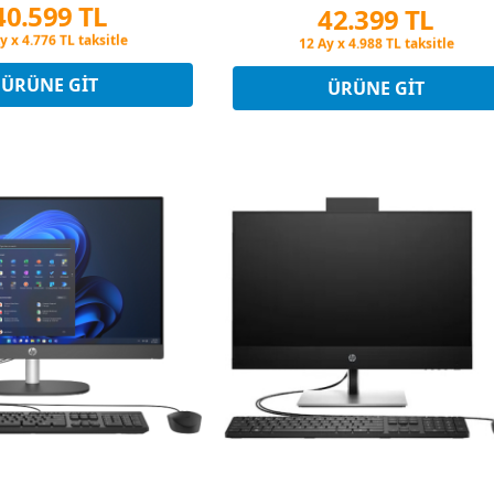
40.599 TL
42.399 TL
in Fiyatına 3 Taksit
Peşin Fiyatına 3 Taksit
y x 4.776 TL taksitle
12 Ay x 4.988 TL taksitle
in Fiyatına 3 Taksit
Peşin Fiyatına 3 Taksit
ÜRÜNE GIT
ÜRÜNE GIT