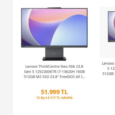
Lenovo
Lenovo ThinkCentre Neo 50A 23.8
5 1
Gen 5 12SC000KTR i7-13620H 16GB
512GB 
MG-
512GB M2 SSD 23.8″ FreeDOS All In
SSD
One PC
 PC
51.999 TL
Peşin Fiyatına 3 Taksit
12 Ay x 6.117 TL taksitle
Peşin Fiyatına 3 Taksit