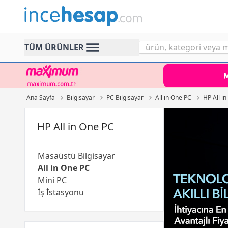
Incehesap
TÜM ÜRÜNLER
Ana Sayfa
Bilgisayar
PC Bilgisayar
All in One PC
HP All i
HP All in One PC
Masaüstü Bilgisayar
All in One PC
Mini PC
İş İstasyonu