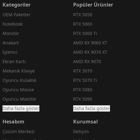
Kategoriler
Popüler Ürünler
OEM Paketler
RTX 5050
Notebook
RTX 5060
Monitör
RTX 5060 Ti
Anakart
AMD RX 9060 XT
İşlemci
AMD RX 9070 XT
Ekran Kartı
AMD RX 9070
Mekanik Klavye
RTX 5070
Oyuncu Kulaklık
RTX 5070 Ti
Oyuncu Mouse
RTX 5080
Oyuncu Monitör
RTX 5090
Daha fazla göster
Daha fazla göster
Hesabım
Kurumsal
Çözüm Merkezi
İletişim