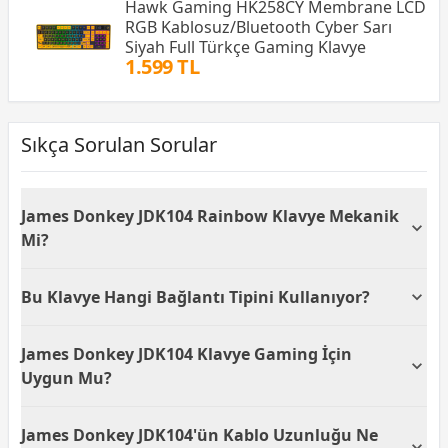
Hawk Gaming HK258CY Membrane LCD
RGB Kablosuz/Bluetooth Cyber Sarı
Siyah Full Türkçe Gaming Klavye
1.599 TL
Sıkça Sorulan Sorular
James Donkey JDK104 Rainbow Klavye Mekanik
Mi?
James Donkey JDK104 Rainbow, mekanik hisli bir
Bu Klavye Hangi Bağlantı Tipini Kullanıyor?
membran klavyedir. Mekanik olmayan yapısıyla daha
yumuşak bir yazma deneyimi sunar ancak mekanik
James Donkey JDK104 Rainbow klavye, USB bağlantı
klavyeye benzer bir his sağlar.
James Donkey JDK104 Klavye Gaming İçin
arabirimi kullanarak cihazınıza kablolu olarak
bağlanır. Bu, anında tepki süreleri sağlayarak oyun
Uygun Mu?
sırasında kesintisiz bir deneyim sunar.
Evet, James Donkey JDK104 Rainbow klavye, gaming
James Donkey JDK104'ün Kablo Uzunluğu Ne
odaklı bir klavyedir. 105 tuş ve özel gaming tasarımı