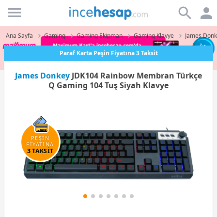
Incehesap
Ana Sayfa
Gaming
Gaming Ekipman
Gaming Klavye
James Donk
Paraf Karta Peşin Fiyatına 3 Taksit
James Donkey
JDK104 Rainbow Membran Türkçe
Q Gaming 104 Tuş Siyah Klavye
PEŞİN
FİYATINA
3 TAKSİT