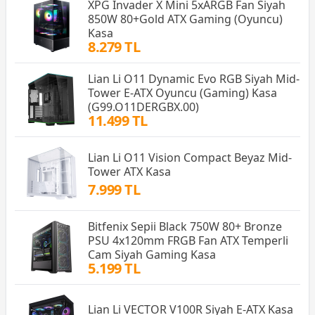
XPG Invader X Mini 5xARGB Fan Siyah
850W 80+Gold ATX Gaming (Oyuncu)
Kasa
8.279 TL
Lian Li O11 Dynamic Evo RGB Siyah Mid-
Tower E-ATX Oyuncu (Gaming) Kasa
(G99.O11DERGBX.00)
11.499 TL
Lian Li O11 Vision Compact Beyaz Mid-
Tower ATX Kasa
7.999 TL
Bitfenix Sepii Black 750W 80+ Bronze
PSU 4x120mm FRGB Fan ATX Temperli
Cam Siyah Gaming Kasa
5.199 TL
Lian Li VECTOR V100R Siyah E-ATX Kasa