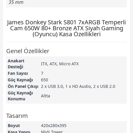
35 mm
James Donkey Stark S801 7xARGB Temperli
Cam 650W 80+ Bronze ATX Siyah Gaming
(Oyuncu) Kasa Özellikleri
Genel Özellikler
Anakart
ITX, ATX, Micro ATX
Desteği
Fan Sayısı
7
Güç Kaynağı
650
Ön Panel Çıkışı
2 x USB 3.0, 1 x HD Audio, 2 x USB 2.0
Güç Kaynağı
Altta
Konumu
Tasarım
Boyut
420x280x395
Kasa Yapısı
Midi Tower