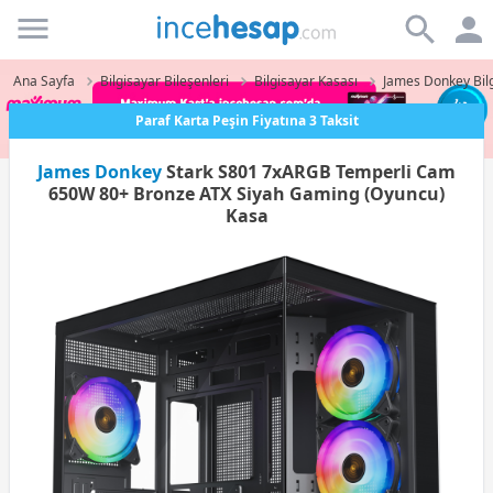
Incehesap
Ana Sayfa
Bilgisayar Bileşenleri
Bilgisayar Kasası
James Donkey Bilg
Paraf Karta Peşin Fiyatına 3 Taksit
James Donkey
Stark S801 7xARGB Temperli Cam
650W 80+ Bronze ATX Siyah Gaming (Oyuncu)
Kasa