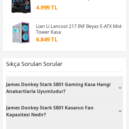
4.999 TL
Lian Li Lancool 217 INF Beyaz E-ATX Mid-
Tower Kasa
6.849 TL
Sıkça Sorulan Sorular
James Donkey Stark S801 Gaming Kasa Hangi
Anakartlarla Uyumludur?
James Donkey Stark S801 7xARGB Temperli Cam
James Donkey Stark S801 Kasanın Fan
Gaming Kasa ATX, Micro ATX ve ITX anakartlarla tam
uyumludur. Bu çeşitlilik, kullanıcıların farklı boyut ve
Kapasitesi Nedir?
özelliklerdeki anakartları bu kasaya kolayca monte
etmelerine olanak tanır ve esneklik sağlar.
Bu oyuncu kasası, toplamda 7 adet fan yuvasına