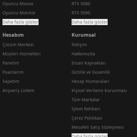
Oyuncu Mouse
RTX 5080
Oyuncu Monitör
RTX 5090
Daha fazla göster
Daha fazla göster
Hesabım
Kurumsal
Çözüm Merkezi
İletişim
Müşteri Hizmetleri
Hakkımızda
Panelim
İnsan Kaynakları
Puanlarım
Gizlilik ve Güvenlik
Sepetim
Hesap Numaraları
Alışveriş Listem
Kişisel Verilerin Korunması
Tüm Markalar
İşlem Rehberi
Çerez Politikası
Mesafeli Satış Sözleşmesi
Daha fazla göster