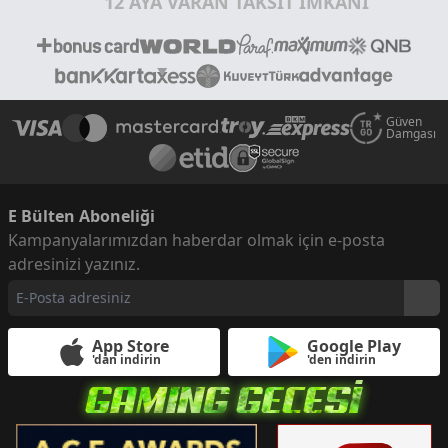
12 AYA VARAN TAKSİT İMKANI
Güven
Damgası
E Bülten Aboneliği
Kampanyalarımızdan haberdar olmak için e-posta
adresinizi yazınız.
App Store
Google Play
'dan indirin
'den indirin