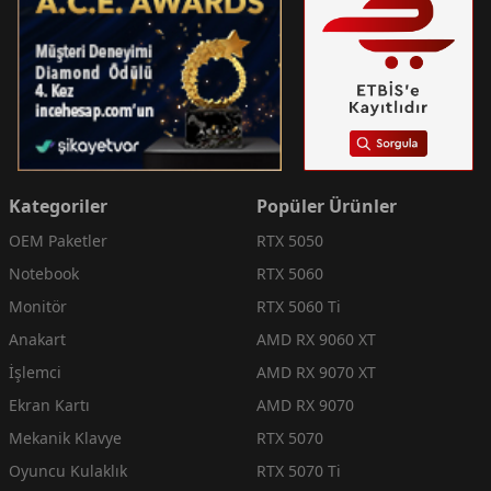
Kategoriler
Popüler Ürünler
OEM Paketler
RTX 5050
Notebook
RTX 5060
Monitör
RTX 5060 Ti
Anakart
AMD RX 9060 XT
İşlemci
AMD RX 9070 XT
Ekran Kartı
AMD RX 9070
Mekanik Klavye
RTX 5070
Oyuncu Kulaklık
RTX 5070 Ti