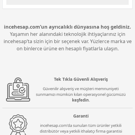
durmasına katkı sağlar.
Kasa, toplamda 8 PCI genişleme yuvasına sahiptir.
Bu genişleme yuvaları, kullanıcılara ek kartlar
takarak sistemlerini daha fazla zenginleştirme ve
özelleştirme imkanı sunar.
incehesap.com’un ayrıcalıklı dünyasına hoş geldiniz.
Yaşamın her alanındaki teknolojik ihtiyaçlarınız için
incehesap’ta sizin için bir seçenek var. Yüzlerce marka ve
on binlerce ürüne en hesaplı fiyatlarla ulaşın.
Tek Tıkla Güvenli Alışveriş
Güvenilir alışveriş ve müşteri memnuniyeti
sunmamızı mümkün kılan operasyonel gücümüzü
keşfedin
.
Garanti
incehesap.com'da sunulan tüm ürünler yetkili
distribütör veya yetkili ithalatçı firma garantisi