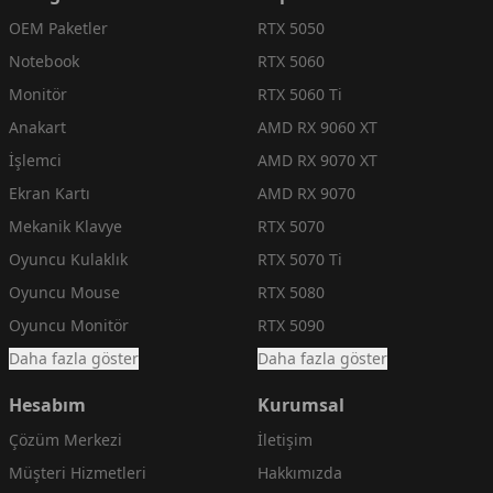
OEM Paketler
RTX 5050
Notebook
RTX 5060
Monitör
RTX 5060 Ti
Anakart
AMD RX 9060 XT
İşlemci
AMD RX 9070 XT
Ekran Kartı
AMD RX 9070
Mekanik Klavye
RTX 5070
Oyuncu Kulaklık
RTX 5070 Ti
Oyuncu Mouse
RTX 5080
Oyuncu Monitör
RTX 5090
Daha fazla göster
Daha fazla göster
Hesabım
Kurumsal
Çözüm Merkezi
İletişim
Müşteri Hizmetleri
Hakkımızda