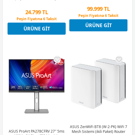
Monitör
99.999 TL
24.799 TL
Peşin Fiyatına 6 Taksit
Peşin Fiyatına 6 Taksit
12 Ay x 11.763 TL taksitle
12 Ay x 2.917 TL taksitle
ÜRÜNE GIT
Peşin Fiyatına 6 Taksit
ÜRÜNE GIT
Peşin Fiyatına 6 Taksit
ASUS ZenWiFi BT8 (W-2-PK) WiFi 7
ASUS ProArt PA278CFRV 27″ 5ms
Mesh Sistemi (ikili Paket) Router