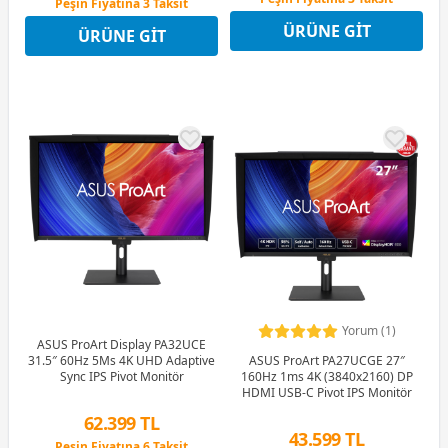
Peşin Fiyatına 3 Taksit
12 Ay x 12.234 TL taksitle
12 Ay x 8.234 TL taksitle
ÜRÜNE GIT
Peşin Fiyatına 3 Taksit
ÜRÜNE GIT
Peşin Fiyatına 3 Taksit
Yorum (1)
ASUS ProArt Display PA32UCE
ASUS ProArt PA27UCGE 27″
31.5″ 60Hz 5Ms 4K UHD Adaptive
160Hz 1ms 4K (3840x2160) DP
Sync IPS Pivot Monitör
HDMI USB-C Pivot IPS Monitör
62.399 TL
43.599 TL
Peşin Fiyatına 6 Taksit