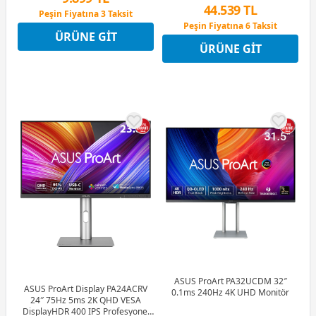
44.539 TL
Peşin Fiyatına 3 Taksit
12 Ay x 1.164 TL taksitle
Peşin Fiyatına 6 Taksit
ÜRÜNE GIT
Peşin Fiyatına 3 Taksit
12 Ay x 5.239 TL taksitle
ÜRÜNE GIT
Peşin Fiyatına 6 Taksit
ASUS ProArt PA32UCDM 32″
ASUS ProArt Display PA24ACRV
0.1ms 240Hz 4K UHD Monitör
24″ 75Hz 5ms 2K QHD VESA
DisplayHDR 400 IPS Profesyonel