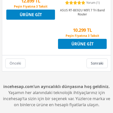
12.899 TL
Yorum (1)
Peşin Fiyatına 3 Taksit
ASUS RT-BE92U WIFI 7 Tri Band
12 Ay x 1.517 TL taksitle
ÜRÜNE GIT
Router
Peşin Fiyatına 3 Taksit
10.299 TL
Peşin Fiyatına 3 Taksit
12 Ay x 1.212 TL taksitle
ÜRÜNE GIT
Peşin Fiyatına 3 Taksit
Önceki
Sonraki
incehesap.com’un ayrıcalıklı dünyasına hoş geldiniz.
Yaşamın her alanındaki teknolojik ihtiyaçlarınız için
incehesap’ta sizin için bir seçenek var. Yüzlerce marka ve
on binlerce ürüne en hesaplı fiyatlarla ulaşın.