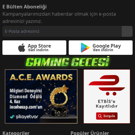
E Bülten Aboneliği
Kampanyalarımızdan haberdar olmak için e-posta
adresinizi yazınız.
App Store
Google Play
'dan indirin
'den indirin
Kategoriler
Popüler Ürünler