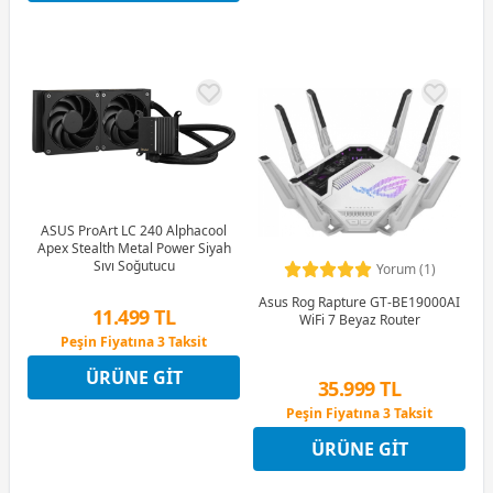
ASUS ProArt LC 240 Alphacool
Apex Stealth Metal Power Siyah
Sıvı Soğutucu
Yorum (1)
Asus Rog Rapture GT-BE19000AI
11.499 TL
WiFi 7 Beyaz Router
Peşin Fiyatına 3 Taksit
12 Ay x 1.353 TL taksitle
ÜRÜNE GIT
Peşin Fiyatına 3 Taksit
35.999 TL
Peşin Fiyatına 3 Taksit
12 Ay x 4.235 TL taksitle
ÜRÜNE GIT
Peşin Fiyatına 3 Taksit