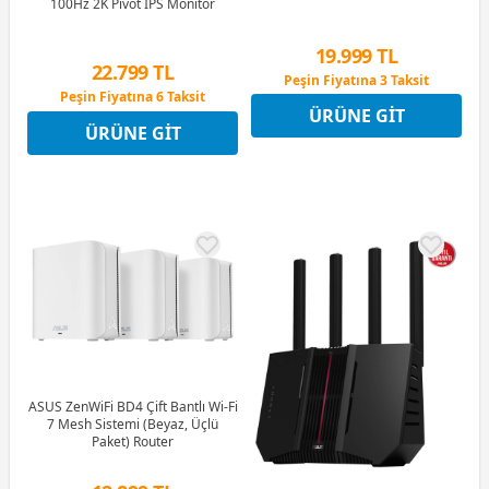
100Hz 2K Pivot IPS Monitör
19.999 TL
22.799 TL
Peşin Fiyatına 3 Taksit
Peşin Fiyatına 6 Taksit
12 Ay x 2.353 TL taksitle
ÜRÜNE GIT
12 Ay x 2.682 TL taksitle
Peşin Fiyatına 3 Taksit
ÜRÜNE GIT
Peşin Fiyatına 6 Taksit
ASUS ZenWiFi BD4 Çift Bantlı Wi-Fi
7 Mesh Sistemi (Beyaz, Üçlü
Paket) Router