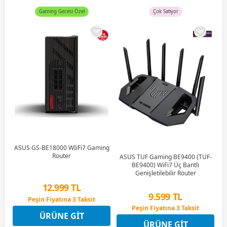
Gaming Gecesi Özel
Çok Satıyor
ASUS GS-BE18000 WIiFi7 Gaming
Router
ASUS TUF Gaming BE9400 (TUF-
BE9400) WiFi7 Üç Bantlı
Genişletilebilir Router
12.999 TL
9.599 TL
Peşin Fiyatına 3 Taksit
12 Ay x 1.529 TL taksitle
Peşin Fiyatına 3 Taksit
ÜRÜNE GIT
Peşin Fiyatına 3 Taksit
12 Ay x 1.129 TL taksitle
ÜRÜNE GIT
Peşin Fiyatına 3 Taksit