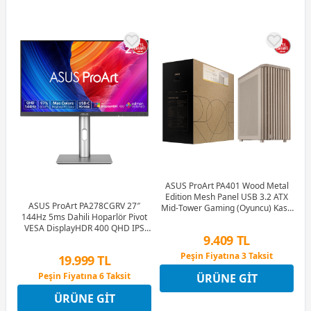
ASUS ProArt PA401 Wood Metal
Edition Mesh Panel USB 3.2 ATX
ASUS ProArt PA278CGRV 27″
Mid-Tower Gaming (Oyuncu) Kasa
144Hz 5ms Dahili Hoparlör Pivot
Bej (90DC00M7-B39000)
VESA DisplayHDR 400 QHD IPS
9.409 TL
Monitör
Peşin Fiyatına 3 Taksit
19.999 TL
12 Ay x 1.107 TL taksitle
Peşin Fiyatına 6 Taksit
ÜRÜNE GIT
Peşin Fiyatına 3 Taksit
12 Ay x 2.353 TL taksitle
ÜRÜNE GIT
Peşin Fiyatına 6 Taksit