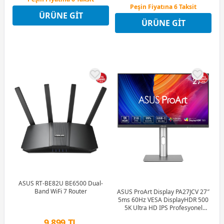
Peşin Fiyatına 6 Taksit
12 Ay x 7.340 TL taksitle
ÜRÜNE GIT
12 Ay x 5.129 TL taksitle
Peşin Fiyatına 6 Taksit
ÜRÜNE GIT
Peşin Fiyatına 6 Taksit
ASUS RT-BE82U BE6500 Dual-
Band WiFi 7 Router
ASUS ProArt Display PA27JCV 27″
5ms 60Hz VESA DisplayHDR 500
5K Ultra HD IPS Profesyonel
Monitör
9.899 TL