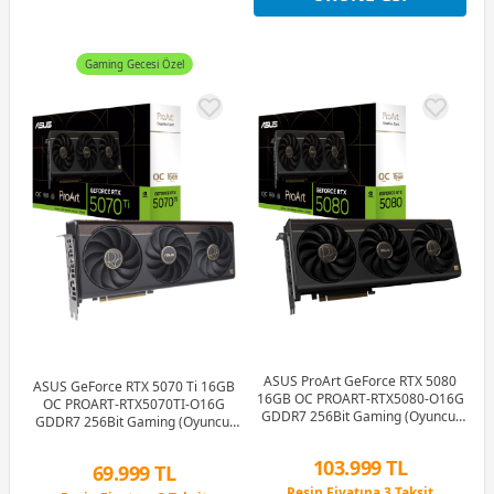
Gaming Gecesi Özel
ASUS ProArt GeForce RTX 5080
ASUS GeForce RTX 5070 Ti 16GB
16GB OC PROART-RTX5080-O16G
OC PROART-RTX5070TI-O16G
GDDR7 256Bit Gaming (Oyuncu)
GDDR7 256Bit Gaming (Oyuncu)
Ekran Kartı
Ekran Kartı
103.999 TL
69.999 TL
Peşin Fiyatına 3 Taksit