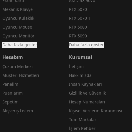
Ekran Kartı
AMD RX 9070
Mekanik Klavye
RTX 5070
Oyuncu Kulaklık
RTX 5070 Ti
Oyuncu Mouse
RTX 5080
Oyuncu Monitör
RTX 5090
Daha fazla göster
Daha fazla göster
Hesabım
Kurumsal
Çözüm Merkezi
İletişim
Müşteri Hizmetleri
Hakkımızda
Panelim
İnsan Kaynakları
Puanlarım
Gizlilik ve Güvenlik
Sepetim
Hesap Numaraları
Alışveriş Listem
Kişisel Verilerin Korunması
Tüm Markalar
İşlem Rehberi