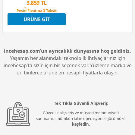
3.859 TL
Peşin Fiyatına 3 Taksit
12 Ay x 454 TL taksitle
ÜRÜNE GIT
Peşin Fiyatına 3 Taksit
incehesap.com’un ayrıcalıklı dünyasına hoş geldiniz.
Yaşamın her alanındaki teknolojik ihtiyaçlarınız için
incehesap’ta sizin için bir seçenek var. Yüzlerce marka ve
on binlerce ürüne en hesaplı fiyatlarla ulaşın.
Tek Tıkla Güvenli Alışveriş
Güvenilir alışveriş ve müşteri memnuniyeti
sunmamızı mümkün kılan operasyonel gücümüzü
keşfedin
.