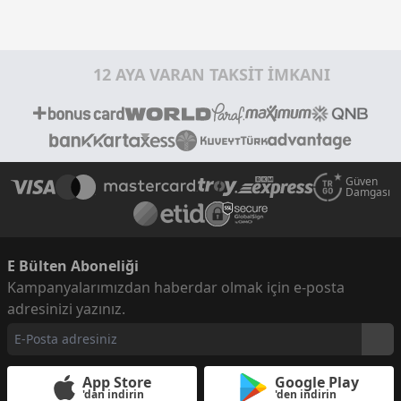
12 AYA VARAN TAKSİT İMKANI
Güven
Damgası
E Bülten Aboneliği
Kampanyalarımızdan haberdar olmak için e-posta
adresinizi yazınız.
App Store
Google Play
'dan indirin
'den indirin