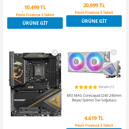
20.999 TL
10.499 TL
Peşin Fiyatına 3 Taksit
Peşin Fiyatına 3 Taksit
12 Ay x 2.470 TL taksitle
12 Ay x 1.235 TL taksitle
ÜRÜNE GIT
Peşin Fiyatına 3 Taksit
ÜRÜNE GIT
Peşin Fiyatına 3 Taksit
Yorum (1)
MSI MAG CoreLiquid I240 240mm
Beyaz İşlemci Sıvı Soğutucu
4.619 TL
Peşin Fiyatına 3 Taksit