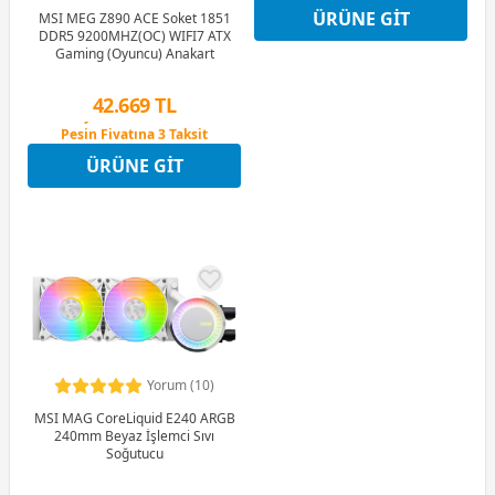
12 Ay x 543 TL taksitle
ÜRÜNE GIT
Peşin Fiyatına 3 Taksit
MSI MEG Z890 ACE Soket 1851
DDR5 9200MHZ(OC) WIFI7 ATX
Gaming (Oyuncu) Anakart
42.669 TL
Peşin Fiyatına 3 Taksit
12 Ay x 5.019 TL taksitle
ÜRÜNE GIT
Peşin Fiyatına 3 Taksit
Yorum (10)
MSI MAG CoreLiquid E240 ARGB
240mm Beyaz İşlemci Sıvı
Soğutucu