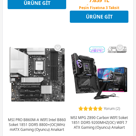
ÜRÜNE GIT
Peşin Fiyatına 3 Taksit
Peşin Fiyatına 3 Taksit
12 Ay x 899 TL taksitle
ÜRÜNE GIT
Peşin Fiyatına 3 Taksit
Yorum (2)
MSI MPG Z890 Carbon WIFI Soket
MSI PRO B860M-A WIFI Intel B860
1851 DDR5 9200MHZ(OC) WIFI 7
Soket 1851 DDR5 8800+(OC)MHz
ATX Gaming (Oyuncu) Anakart
mATX Gaming (Oyuncu) Anakart