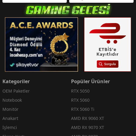
Kategoriler
Popüler Ürünler
OEM Paketler
RTX 5050
Notebook
RTX 5060
Monitör
RTX 5060 Ti
Anakart
AMD RX 9060 XT
İşlemci
AMD RX 9070 XT