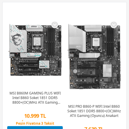
MSI B860M GAMING PLUS WIFI
Intel B860 Soket 1851 DDR5
8800+(OC)MHz ATX Gaming
MSI PRO B860-P WIFI Intel B860
(Oyuncu) Anakart
Soket 1851 DDR5 8800+(OC)MHz
10.999 TL
ATX Gaming (Oyuncu) Anakart
Peşin Fiyatına 3 Taksit
12 Ay x 1.294 TL taksitle
7.639 TL