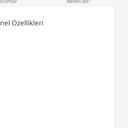
orumlar
Neden Biz?
el Özellikleri