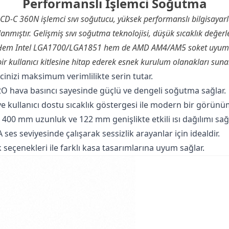
Performanslı İşlemci Soğutma
I LCD-C 360N
işlemci
sıvı soğutucu, yüksek performanslı bilgisayarl
lanmıştır. Gelişmiş sıvı soğutma teknolojisi, düşük sıcaklık değerl
ar. Hem Intel LGA1700/LGA1851 hem de AMD AM4/AM5 soket uyuml
bir kullanıcı kitlesine hitap ederek esnek kurulum olanakları sunar
mcinizi maksimum verimlilikte serin tutar.
O hava basıncı sayesinde güçlü ve dengeli soğutma sağlar.
e kullanıcı dostu sıcaklık göstergesi ile modern bir görünü
400 mm uzunluk ve 122 mm genişlikte etkili ısı dağılımı sağl
ses seviyesinde çalışarak sessizlik arayanlar için idealdir.
eçenekleri ile farklı kasa tasarımlarına uyum sağlar.