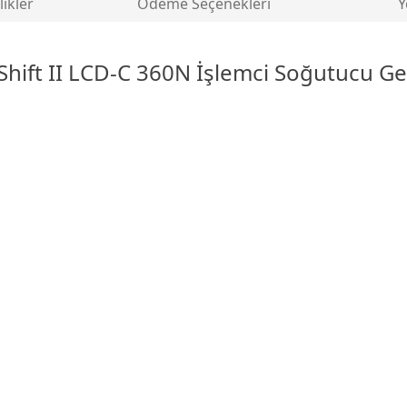
likler
Ödeme Seçenekleri
Y
Shift II LCD-C 360N İşlemci Soğutucu Gen