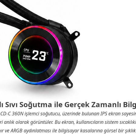
lı Sıvı Soğutma ile Gerçek Zamanlı Bil
I LCD-C 360N işlemci soğutucu, üzerinde bulunan IPS ekran sayesi
i anlık olarak görüntüler. Bu ekran, kullanıcıların sistem sıcaklık
r ve ARGB aydınlatması ile bilgisayar kasalarına görsel bir şıklı