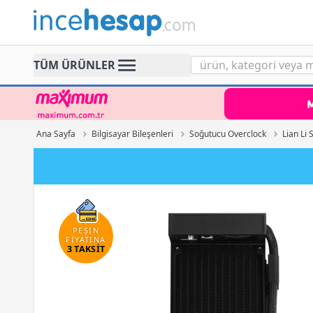
Incehesap
TÜM ÜRÜNLER
Ana Sayfa
Bilgisayar Bileşenleri
Soğutucu Overclock
Lian Li
Paraf K
PEŞİN
FİYATINA
3 TAKSİT