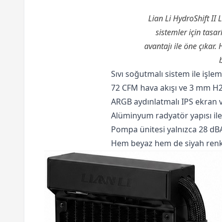
Lian Li HydroShift I
sistemler için tasar
avantajı ile öne çık
Sıvı soğutmalı sistem ile işle
72 CFM hava akışı ve 3 mm H2
ARGB aydınlatmalı IPS ekran v
Alüminyum radyatör yapısı ile 
Pompa ünitesi yalnızca 28 dBA 
Hem beyaz hem de siyah renk s