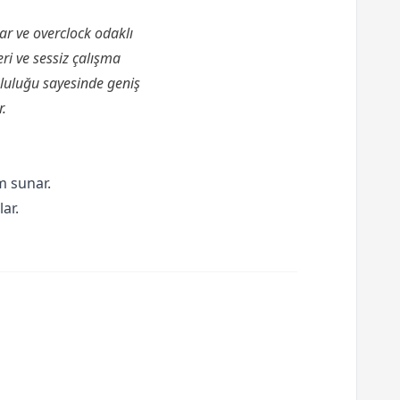
ar ve overclock odaklı
eri ve sessiz çalışma
uluğu sayesinde geniş
.
m sunar.
ar.