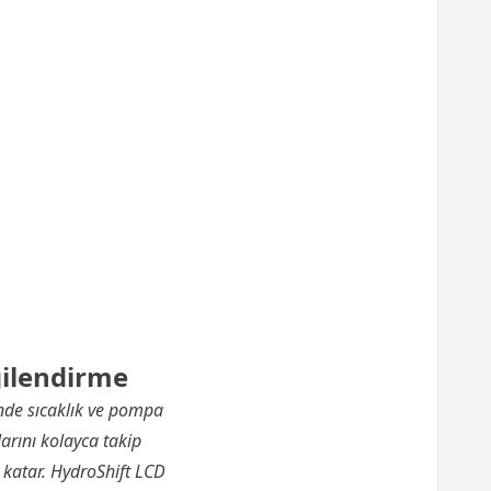
gilendirme
nde sıcaklık ve pompa
larını kolayca takip
k katar. HydroShift LCD