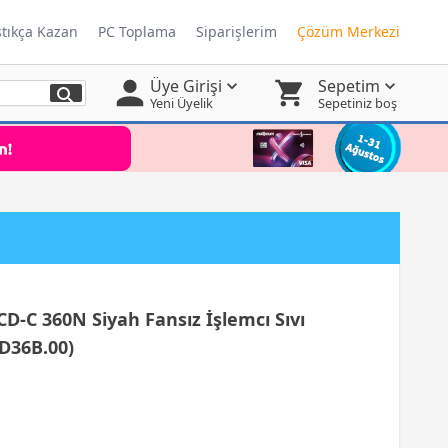
ştıkça Kazan
PC Toplama
Siparişlerim
Çözüm Merkezi
Üye Girişi
Sepetim
Yeni Üyelik
Sepetiniz boş
CD-C 360N Siyah Fansız İşlemcı Sıvı
D36B.00)