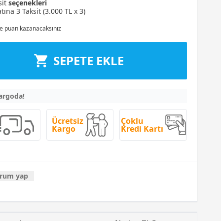
sit
seçenekleri
tına 3 Taksit (3.000 TL x 3)
e puan kazanacaksınız
SEPETE EKLE
kargoda!
Ücretsiz
Çoklu
Kargo
Kredi Kartı
rum yap