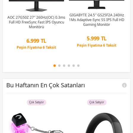
GIGABYTE 24.5″ GS25F2A 240Hz
AOC 27G50Z 27″ 260Hz(OC) 0.3ms
M
C)
1Ms Adaptive-Sync SS IPS Full HD
Full HD FreeSync Fast IPS Oyuncu
Gaming Monitör
Monitörü
0.
5.999 TL
6.999 TL
Peşin Fiyatına 6 Taksit
Peşin Fiyatına 6 Taksit
12 Ay x 706 TL taksitle
12 Ay x 823 TL taksitle
Peşin Fiyatına 6 Taksit
Peşin Fiyatına 6 Taksit
Bu Haftanın En Çok Satanları
Çok Satıyor
Çok Satıyor