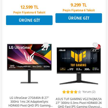
9.299 TL
12.599 TL
Peşin Fiyatına 6 Taksit
Peşin Fiyatına 6 Taksit
12 Ay x 1.094 TL taksitle
12 Ay x 1.482 TL taksitle
ÜRÜNE GIT
Peşin Fiyatına 6 Taksit
ÜRÜNE GIT
Peşin Fiyatına 6 Taksit
Yorum (2)
LG UltraGear 27G640A-B 27″
ASUS TUF GAMING VG27AQML5A
300Hz 1ms 2K AdaptiveSync
27″ 300Hz 0.3ms Pivot HDR400 2K
HDR400 Pivot QHD IPS Gaming
QHD Fast IPS Gaming (Oyuncu)