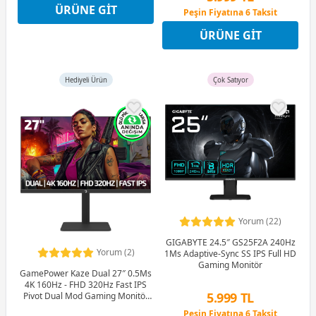
ÜRÜNE GIT
Peşin Fiyatına 6 Taksit
Peşin Fiyatına 6 Taksit
12 Ay x 706 TL taksitle
ÜRÜNE GIT
Peşin Fiyatına 6 Taksit
Hediyeli Ürün
Çok Satıyor
Yorum (22)
GIGABYTE 24.5″ GS25F2A 240Hz
Yorum (2)
1Ms Adaptive-Sync SS IPS Full HD
Gaming Monitör
GamePower Kaze Dual 27″ 0.5Ms
4K 160Hz - FHD 320Hz Fast IPS
5.999 TL
Pivot Dual Mod Gaming Monitör
(Ölü Pikselde Anında Değişim)
Peşin Fiyatına 6 Taksit