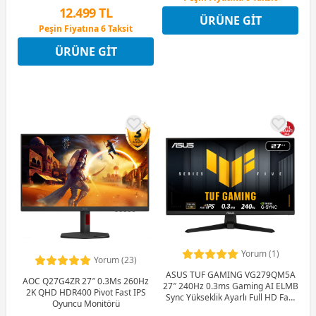
12 Ay x 706 TL taksitle
12.499 TL
ÜRÜNE GIT
Peşin Fiyatına 6 Taksit
Peşin Fiyatına 6 Taksit
12 Ay x 1.470 TL taksitle
ÜRÜNE GIT
Peşin Fiyatına 6 Taksit
Yorum (1)
Yorum (23)
ASUS TUF GAMING VG279QM5A
AOC Q27G4ZR 27″ 0.3Ms 260Hz
27″ 240Hz 0.3ms Gaming AI ELMB
2K QHD HDR400 Pivot Fast IPS
Sync Yükseklik Ayarlı Full HD Fast
Oyuncu Monitörü
IPS Gaming (Oyuncu) Monitör