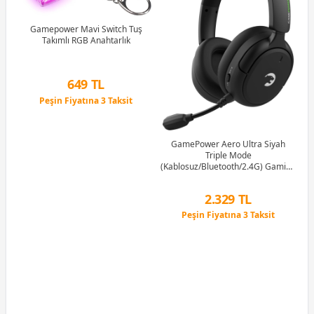
uş
Gamepower Mavi Switch Tuş
tch
Takımlı RGB Anahtarlık
G
1M
649 TL
Peşin Fiyatına 3 Taksit
12 Ay x 76 TL taksitle
Peşin Fiyatına 3 Taksit
GamePower Aero Ultra Siyah
Triple Mode
(Kablosuz/Bluetooth/2.4G) Gaming
(Oyuncu) Kulaklık
2.329 TL
Peşin Fiyatına 3 Taksit
12 Ay x 274 TL taksitle
Peşin Fiyatına 3 Taksit