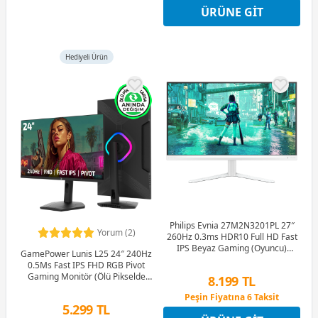
12 Ay x 753 TL taksitle
ÜRÜNE GIT
Peşin Fiyatına 6 Taksit
Hediyeli Ürün
Philips Evnia 27M2N3201PL 27″
Yorum (2)
260Hz 0.3ms HDR10 Full HD Fast
IPS Beyaz Gaming (Oyuncu)
GamePower Lunis L25 24″ 240Hz
Monitör
0.5Ms Fast IPS FHD RGB Pivot
Gaming Monitör (Ölü Pikselde
8.199 TL
Anında Değişim)
Peşin Fiyatına 6 Taksit
5.299 TL
12 Ay x 964 TL taksitle