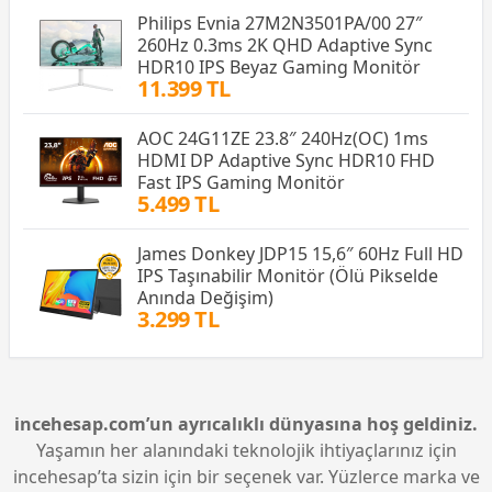
Philips Evnia 27M2N3501PA/00 27″
260Hz 0.3ms 2K QHD Adaptive Sync
HDR10 IPS Beyaz Gaming Monitör
11.399 TL
AOC 24G11ZE 23.8″ 240Hz(OC) 1ms
HDMI DP Adaptive Sync HDR10 FHD
Fast IPS Gaming Monitör
5.499 TL
James Donkey JDP15 15,6″ 60Hz Full HD
IPS Taşınabilir Monitör (Ölü Pikselde
Anında Değişim)
3.299 TL
incehesap.com’un ayrıcalıklı dünyasına hoş geldiniz.
Yaşamın her alanındaki teknolojik ihtiyaçlarınız için
incehesap’ta sizin için bir seçenek var. Yüzlerce marka ve