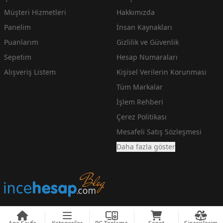
Müşteri Hizmetleri
Hakkımızda
Panelim
İnsan Kaynakları
Puanlarım
Gizlilik ve Güvenlik
Sepetim
Hesap Numaraları
Alışveriş Listem
Kişisel Verilerin Korunması
Tüm Markalar
İşlem Rehberi
Çerez Politikası
Mesafeli Satış Sözleşmesi
Daha fazla göster