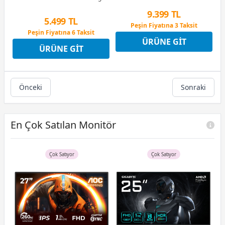
Monitör
9.399 TL
5.499 TL
Peşin Fiyatına 3 Taksit
Peşin Fiyatına 6 Taksit
12 Ay x 1.106 TL taksitle
ÜRÜNE GIT
12 Ay x 647 TL taksitle
Peşin Fiyatına 3 Taksit
ÜRÜNE GIT
Peşin Fiyatına 6 Taksit
Önceki
Sonraki
En Çok Satılan Monitör
Çok Satıyor
Çok Satıyor