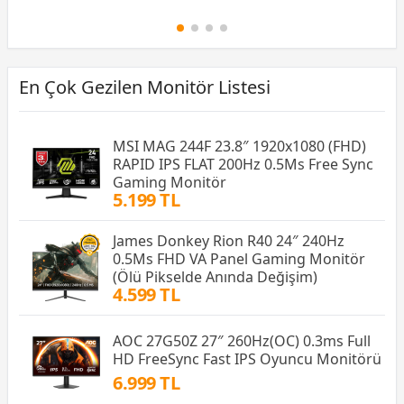
En Çok Gezilen Monitör Listesi
MSI MAG 244F 23.8″ 1920x1080 (FHD)
RAPID IPS FLAT 200Hz 0.5Ms Free Sync
Gaming Monitör
5.199 TL
James Donkey Rion R40 24″ 240Hz
0.5Ms FHD VA Panel Gaming Monitör
(Ölü Pikselde Anında Değişim)
4.599 TL
AOC 27G50Z 27″ 260Hz(OC) 0.3ms Full
HD FreeSync Fast IPS Oyuncu Monitörü
6.999 TL