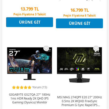
Monitör
Monitör
13.799 TL
16.799 TL
Peşin Fiyatına 3 Taksit
Peşin Fiyatına 6 Taksit
12 Ay x 1.623 TL taksitle
12 Ay x 1.976 TL taksitle
ÜRÜNE GIT
Peşin Fiyatına 3 Taksit
ÜRÜNE GIT
Peşin Fiyatına 6 Taksit
Yorum (15)
GIGABYTE GS27QA 27″ 180Hz
MSI MAG 274QPF E20 27″ 200Hz
1ms HDR Ready 2K QHD IPS
0.5ms 2K WQHD FreeSync
Gaming (Oyuncu) Monitör
Premium G-Sync Rapid IPS
Gaming Monitör