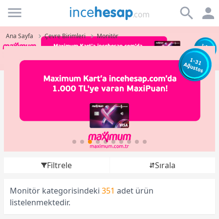
Incehesap
Ana Sayfa
Çevre Birimleri
Monitör
Filtrele
Sırala
Monitör kategorisindeki
351
adet ürün
listelenmektedir.