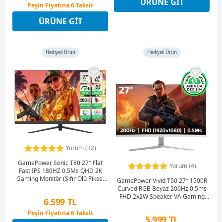
ÜRÜNE GIT
Peşin Fiyatına 6 Taksit
Peşin Fiyatına 6 Taksit
12 Ay x 623 TL taksitle
ÜRÜNE GIT
Peşin Fiyatına 6 Taksit
Hediyeli Ürün
Hediyeli Ürün
Yorum (32)
GamePower Sonic T80 27″ Flat
Yorum (4)
Fast IPS 180HZ 0.5Ms QHD 2K
Gaming Monitör (Sıfır Ölü Piksel
GamePower Vivid T50 27″ 1500R
Garantili)
Curved RGB Beyaz 200Hz 0.5ms
FHD 2x2W Speaker VA Gaming
6.599 TL
Monitör (Ölü Pikselde Anında
Değişim)
Peşin Fiyatına 6 Taksit
5.999 TL
12 Ay x 776 TL taksitle