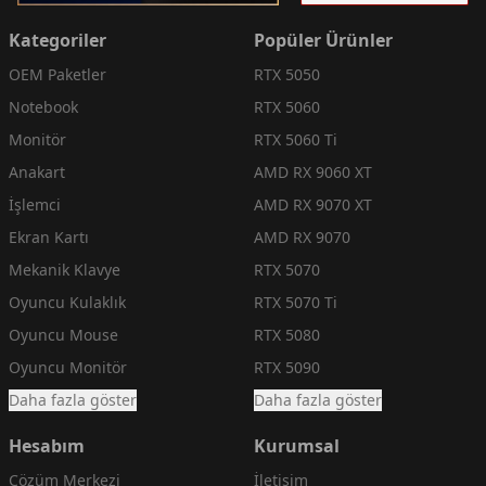
Kategoriler
Popüler Ürünler
OEM Paketler
RTX 5050
Notebook
RTX 5060
Monitör
RTX 5060 Ti
Anakart
AMD RX 9060 XT
İşlemci
AMD RX 9070 XT
Ekran Kartı
AMD RX 9070
Mekanik Klavye
RTX 5070
Oyuncu Kulaklık
RTX 5070 Ti
Oyuncu Mouse
RTX 5080
Oyuncu Monitör
RTX 5090
Daha fazla göster
Daha fazla göster
Hesabım
Kurumsal
Çözüm Merkezi
İletişim