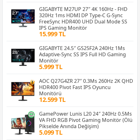
GIGABYTE M27UP 27″ 4K 160Hz - FHD
320Hz 1ms HDMI DP Type-C G-Sync
FreeSync HDR400 UHD Dual Mode SS
IPS Gaming Monitör
15.999 TL
GIGABYTE 24.5″ GS25F2A 240Hz 1Ms
Adaptive-Sync SS IPS Full HD Gaming
Monitör
5.999 TL
AOC Q27G4ZR 27″ 0.3Ms 260Hz 2K QHD
HDR400 Pivot Fast IPS Oyuncu
Monitörü
12.599 TL
GamePower Lunis L20 24″ 240Hz 0.5Ms
VA FHD RGB Pivot Gaming Monitör (Ölü
Pikselde Anında Değişim)
5.099 TL