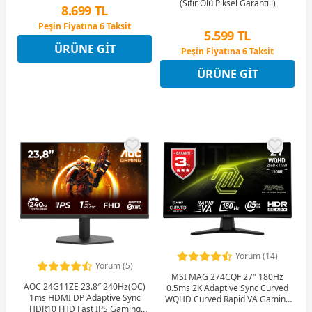
(Sıfır Ölü Piksel Garantili)
8.699 TL
Peşin Fiyatına 6 Taksit
5.599 TL
12 Ay x 1.023 TL taksitle
ÜRÜNE GIT
Peşin Fiyatına 6 Taksit
Peşin Fiyatına 6 Taksit
12 Ay x 659 TL taksitle
ÜRÜNE GIT
Peşin Fiyatına 6 Taksit
Yorum (14)
Yorum (5)
MSI MAG 274CQF 27″ 180Hz
AOC 24G11ZE 23.8″ 240Hz(OC)
0.5ms 2K Adaptive Sync Curved
1ms HDMI DP Adaptive Sync
WQHD Curved Rapid VA Gaming
HDR10 FHD Fast IPS Gaming
(Oyuncu) Monitör