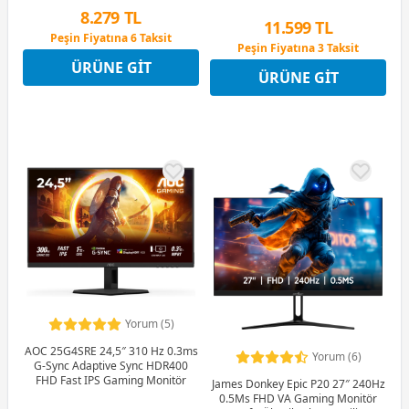
8.279 TL
11.599 TL
Peşin Fiyatına 6 Taksit
Peşin Fiyatına 3 Taksit
12 Ay x 974 TL taksitle
12 Ay x 1.364 TL taksitle
ÜRÜNE GIT
Peşin Fiyatına 6 Taksit
ÜRÜNE GIT
Peşin Fiyatına 3 Taksit
Yorum (5)
AOC 25G4SRE 24,5″ 310 Hz 0.3ms
Yorum (6)
G-Sync Adaptive Sync HDR400
FHD Fast IPS Gaming Monitör
James Donkey Epic P20 27″ 240Hz
0.5Ms FHD VA Gaming Monitör