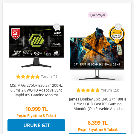
Çok Satıyor
Yorum (1)
MSI MAG 275QF E20 27″ 200Hz
0.5ms 2K WQHD Adaptive Sync
Yorum (23)
Rapid IPS Gaming Monitör
James Donkey Epic Q40 27″ 180Hz
0.5Ms QHD Fast IPS Gaming
10.999 TL
Monitör (Ölü Pikselde Anında
Değişim)
Peşin Fiyatına 3 Taksit
12 Ay x 1.294 TL taksitle
6.399 TL
ÜRÜNE GIT
Peşin Fiyatına 3 Taksit
Peşin Fiyatına 6 Taksit