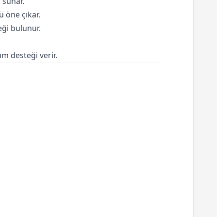
 sunar.
 öne çıkar.
eği bulunur.
 desteği verir.