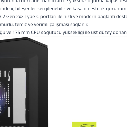
yutunda dört adet dahili fan ile yüksek soğutma kapasitesi
nde iç bileşenler sergilenebilir ve kasanın estetik görünümü
.2 Gen 2x2 Type-C portları ile hızlı ve modern bağlantı dest
ömürlü, temiz ve verimli çalışması sağlanır.
 ve 175 mm CPU soğutucu yüksekliği ile üst düzey donanım