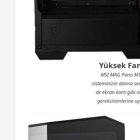
Yüksek Fa
MSI MAG Pano M10
sisteminizin daima se
de ekran kartı gibi 
gereksinimlerine uyg