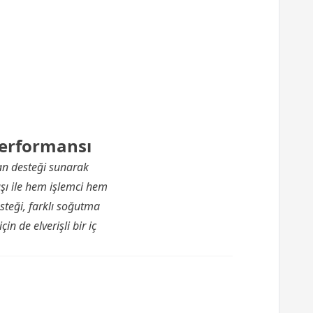
erformansı
n desteği sunarak
şı ile hem işlemci hem
steği, farklı soğutma
n de elverişli bir iç