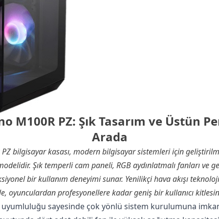
o M100R PZ: Şık Tasarım ve Üstün Pe
Arada
bilgisayar kasası, modern bilgisayar sistemleri için geliştiril
modelidir. Şık temperli cam paneli, RGB aydınlatmalı fanları ve g
siyonel bir kullanım deneyimi sunar. Yenilikçi hava akışı teknoloji
le, oyunculardan profesyonellere kadar geniş bir kullanıcı kitlesin
t uyumluluğu sayesinde çok yönlü sistem kurulumuna imkan 