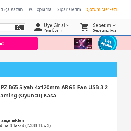
ştıkça Kazan
PC Toplama
Siparişlerim
Çözüm Merkezi
Üye Girişi
Sepetim
Yeni Üyelik
Sepetiniz boş
Z B65 Siyah 4x120mm ARGB Fan USB 3.2
Gaming (Oyuncu) Kasa
t
seçenekleri
tına 3 Taksit (2.333 TL x 3)