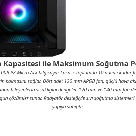
n Kapasitesi ile Maksimum Soğutma P
0R PZ Micro ATX bilgisayar kasası, toplamda 10 adede kadar fa
rin kalmasını sağlar. Dört adet 120 mm ARGB fan, güçlü hava akı
ısınan bileşenlerin sıcaklığını dengeler. 120 mm ve 140 mm fan de
un çözümler sunar. Radyatör desteğiyle sıvı soğutma sistemleri içi
yapıya sahiptir.