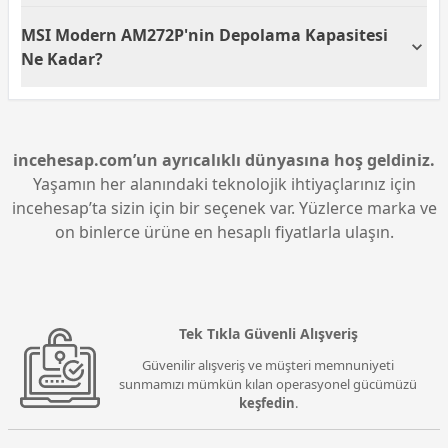
5.4GHz hızında çalışan Intel Core i7 işlemcisi ile
MSI Modern AM272P'nin Depolama Kapasitesi
yüksek performans gerektiren yazılımlar ve çoklu
görevler için idealdir. Bu da profesyonel uygulamalar
Ne Kadar?
ve multimedya düzenleme gibi yoğun işler için
uygundur.
Bu All in One PC, 1TB SSD depolama kapasitesi
sunarak geniş veri depolama imkânı sağlar. Bu,
büyük dosyalar ve uygulamalar için yeterli alan
anlamına gelir.
incehesap.com’un ayrıcalıklı dünyasına hoş geldiniz.
Yaşamın her alanındaki teknolojik ihtiyaçlarınız için
incehesap’ta sizin için bir seçenek var. Yüzlerce marka ve
on binlerce ürüne en hesaplı fiyatlarla ulaşın.
Tek Tıkla Güvenli Alışveriş
Güvenilir alışveriş ve müşteri memnuniyeti
sunmamızı mümkün kılan operasyonel gücümüzü
keşfedin
.