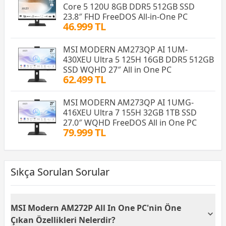
Core 5 120U 8GB DDR5 512GB SSD
23.8″ FHD FreeDOS All-in-One PC
46.999 TL
MSI MODERN AM273QP AI 1UM-
430XEU Ultra 5 125H 16GB DDR5 512GB
SSD WQHD 27″ All in One PC
62.499 TL
MSI MODERN AM273QP AI 1UMG-
416XEU Ultra 7 155H 32GB 1TB SSD
27.0″ WQHD FreeDOS All in One PC
79.999 TL
Sıkça Sorulan Sorular
MSI Modern AM272P All In One PC'nin Öne
Çıkan Özellikleri Nelerdir?