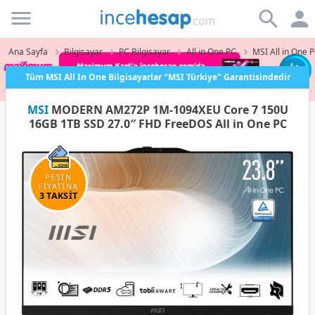
Incehesap
Ana Sayfa
Bilgisayar
PC Bilgisayar
All in One PC
MSI All in One 
Tüm MSI All In One Bilgisayarlar "MSI Türkiye" Garantisindedir
MSI
MODERN AM272P 1M-1094XEU Core 7 150U
16GB 1TB SSD 27.0″ FHD FreeDOS All in One PC
PEŞİN
FİYATINA
3 TAKSİT