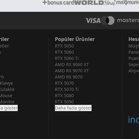
iler
Popüler Ürünler
Hes
tler
RTX 5050
Müşt
k
RTX 5060
Pane
RTX 5060 Ti
Puan
AMD RX 9060 XT
Sepe
AMD RX 9070 XT
Alışv
tı
AMD RX 9070
Klavye
RTX 5070
ulaklık
RTX 5070 Ti
Mouse
RTX 5080
Monitör
RTX 5090
la göster
Daha fazla göster