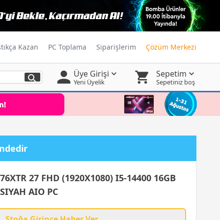
ştıkça Kazan
PC Toplama
Siparişlerim
Çözüm Merkezi
Üye Girişi
Sepetim
Yeni Üyelik
Sepetiniz boş
indedir
6XTR 27 FHD (1920X1080) I5-14400 16GB
SIYAH AIO PC
Stoğa Girince Haber Ver