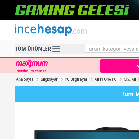
Incehesap
TÜM ÜRÜNLER
Ana Sayfa
Bilgisayar
PC Bilgisayar
All in One PC
MSI All 
Tüm MS