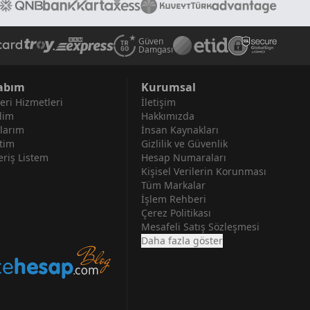
Güven
Damgası
abım
Kurumsal
eri Hizmetleri
İletişim
lim
Hakkımızda
larım
İnsan Kaynakları
tim
Gizlilik ve Güvenlik
eriş Listem
Hesap Numaraları
Kişisel Verilerin Korunması
Tüm Markalar
İşlem Rehberi
Çerez Politikası
Mesafeli Satış Sözleşmesi
Daha fazla göster