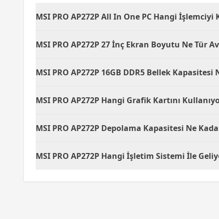
MSI PRO AP272P All In One PC Hangi İşlemciyi 
MSI PRO AP272P All In One PC, Intel Core i5 işl
MSI PRO AP272P 27 İnç Ekran Boyutu Ne Tür Av
için yeterli performans sağlar.
27 inç ekran boyutuyla MSI PRO AP272P, daha gen
MSI PRO AP272P 16GB DDR5 Bellek Kapasitesi N
Full HD çözünürlüğü, net ve canlı görüntüler sa
16GB DDR5 bellek kapasitesi, MSI PRO AP272P'nin
MSI PRO AP272P Hangi Grafik Kartını Kullanıy
veri yoğun uygulamalarda performansı artırır.
MSI PRO AP272P, Intel UHD Graphics kartı ile e
MSI PRO AP272P Depolama Kapasitesi Ne Kadar
sağlar.
MSI PRO AP272P, 512GB SSD depolama kapasitesi
MSI PRO AP272P Hangi İşletim Sistemi İle Geliy
seri ve sorunsuz çalışmasını sağlar.
MSI PRO AP272P, Free DOS işletim sistemi ile gel