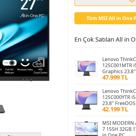
Tüm MSI All in One P
En Çok Satılan All in O
Lenovo ThinkC
12SC001MTR i
Graphics 23.8″
47.999 TL
Lenovo ThinkC
12SC000YTR i
23.8″ FreeDOS 
42.199 TL
MSI MODERN A
7 155H 32GB 1
in One PC