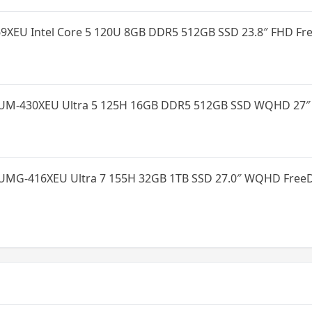
XEU Intel Core 5 120U 8GB DDR5 512GB SSD 23.8″ FHD F
-430XEU Ultra 5 125H 16GB DDR5 512GB SSD WQHD 27″ A
G-416XEU Ultra 7 155H 32GB 1TB SSD 27.0″ WQHD FreeD