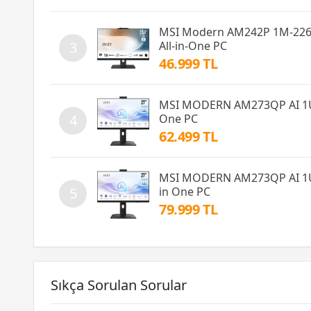
MSI Modern AM242P 1M-2269
All-in-One PC
3
46.999 TL
MSI MODERN AM273QP AI 1UM
One PC
4
62.499 TL
MSI MODERN AM273QP AI 1UM
in One PC
5
79.999 TL
Sıkça Sorulan Sorular