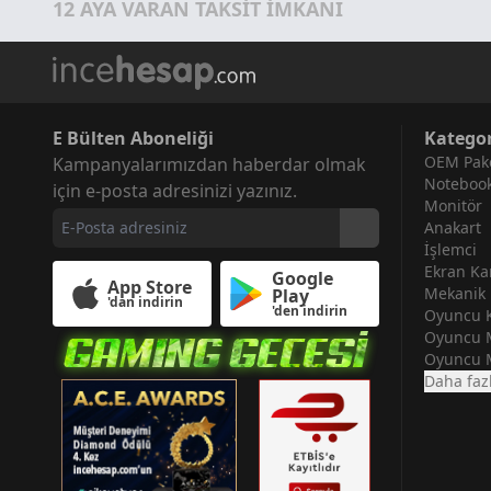
12 AYA VARAN TAKSİT İMKANI
E Bülten Aboneliği
Kategor
OEM Pake
Kampanyalarımızdan haberdar olmak
Noteboo
için e-posta adresinizi yazınız.
Monitör
Anakart
İşlemci
Ekran Kar
Google
App Store
Mekanik 
Play
'dan indirin
'den indirin
Oyuncu K
Oyuncu 
Oyuncu 
Daha faz