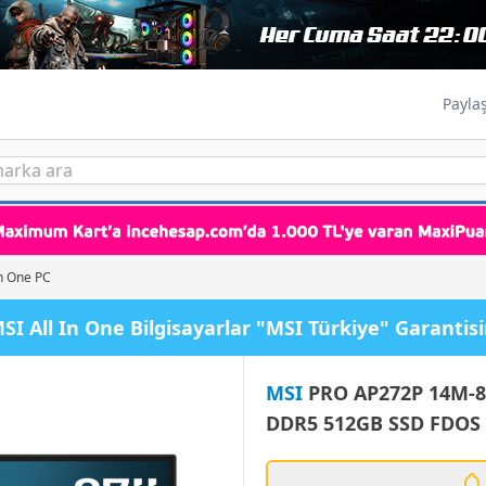
Payla
in One PC
I All In One Bilgisayarlar "MSI Türkiye" Garantis
MSI
PRO AP272P 14M-87
DDR5 512GB SSD FDOS 