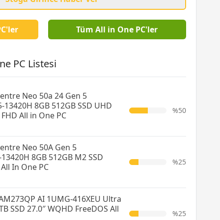
C'ler
Tüm All in One PC'ler
ne PC Listesi
entre Neo 50a 24 Gen 5
5-13420H 8GB 512GB SSD UHD
%50
 FHD All in One PC
entre Neo 50A Gen 5
5-13420H 8GB 512GB M2 SSD
%25
All In One PC
M273QP AI 1UMG-416XEU Ultra
TB SSD 27.0″ WQHD FreeDOS All
%25