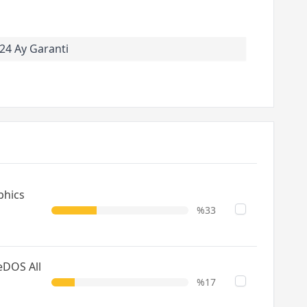
24 Ay Garanti
phics
%33
eDOS All
%17