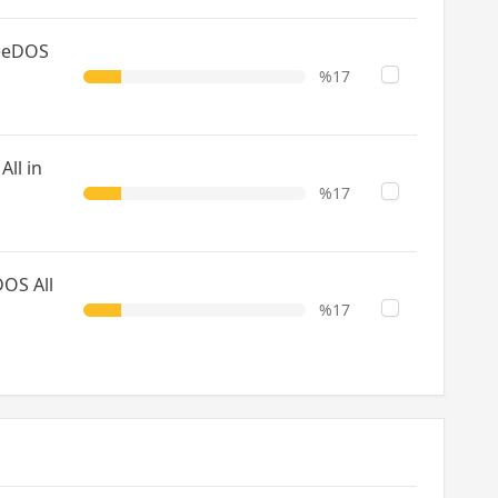
reeDOS
%17
ll in
%17
OS All
%17