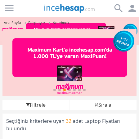
Incehesap
Ana Sayfa
Bilgisayar
Notebook
Filtrele
Sırala
Seçtiğiniz kriterlere uyan
32
adet Laptop Fiyatları
bulundu.