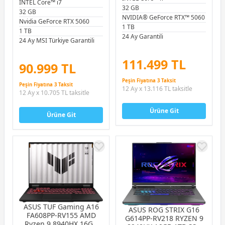
INTEL Core™ i7
FHD 144Hz FreeDOS
32 GB
Gaming Notebook
32 GB
Gaming Notebook
NVIDIA® GeForce RTX™ 5060
Nvidia GeForce RTX 5060
1 TB
1 TB
24 Ay Garantili
24 Ay MSI Türkiye Garantili
111.499 TL
90.999 TL
Peşin Fiyatına 3 Taksit
Peşin Fiyatına 3 Taksit
12 Ay x 13.116 TL taksitle
12 Ay x 10.705 TL taksitle
Ürüne Git
Ürüne Git
ASUS TUF Gaming A16
ASUS ROG STRIX G16
FA608PP-RV155 AMD
G614PP-RV218 RYZEN 9
Ryzen 9 8940HX 16GB