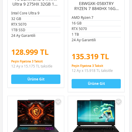
E8WGXK-058XTRY
Ultra 9 275HX 32GB 1TB
RYZEN 7 8840HX 16GB
SSD 8GB RTX5070 8GB
Intel Core Ultra 9
1TB SSD RTX5070 12GB
16.0″ QHD+ 240Hz
AMD Ryzen 7
16.0″ QHD+ 240HZ
32 GB
FreeDOS Gaming
16 GB
FREEDOS GAMING
Notebook
RTX 5070
NOTEBOOK
RTX 5070
1TB SSD
1 TB
24 Ay Garantili
24 Ay Garantili
128.999 TL
135.319 TL
Peşin Fiyatına 3 Taksit
12 Ay x 15.175 TL taksitle
Peşin Fiyatına 3 Taksit
12 Ay x 15.918 TL taksitle
Ürüne Git
Ürüne Git