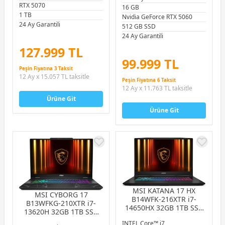
RTX 5070
16 GB
144Hz IPS FreeDOS
1 TB
Gaming Laptop
Nvidia GeForce RTX 5060
24 Ay Garantili
512 GB SSD
24 Ay Garantili
127.999 TL
99.999 TL
Peşin Fiyatına 3 Taksit
12 Ay x 15.057 TL taksitle
Peşin Fiyatına 6 Taksit
12 Ay x 11.763 TL taksitle
Ürüne Git
Ürüne Git
MSI KATANA 17 HX
MSI CYBORG 17
B14WFK-216XTR i7-
B13WFKG-210XTR i7-
14650HX 32GB 1TB SSD
13620H 32GB 1TB SSD
8GB RTX5060 8GB 17.3″
8GB RTX5060 8GB 17.3″
INTEL Core™ i7
QHD 240Hz FreeDOS