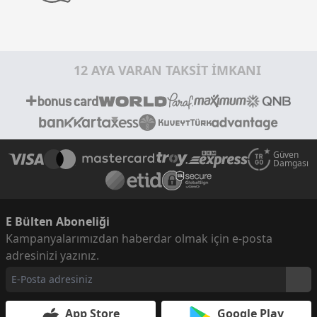
12 AYA VARAN TAKSİT İMKANI
Güven
Damgası
E Bülten Aboneliği
Kampanyalarımızdan haberdar olmak için e-posta
adresinizi yazınız.
App Store
Google Play