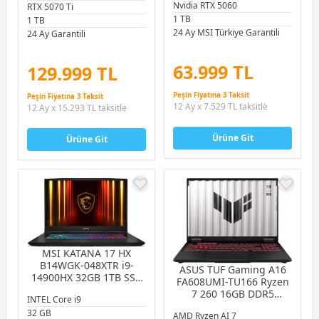
Notebook
Nvidia RTX 5060
RTX 5070 Ti
1 TB
1 TB
24 Ay MSI Türkiye Garantili
24 Ay Garantili
63.999 TL
129.999 TL
Peşin Fiyatına 3 Taksit
Peşin Fiyatına 3 Taksit
12 Ay x 7.529 TL taksitle
12 Ay x 15.293 TL taksitle
Ürüne Git
Ürüne Git
MSI KATANA 17 HX
B14WGK-048XTR i9-
ASUS TUF Gaming A16
14900HX 32GB 1TB SSD
FA608UMI-TU166 Ryzen
8GB RTX5070 8GB 17.3″
7 260 16GB DDR5
INTEL Core i9
QHD 240Hz FreeDOS
512GB SSD RTX5060
32 GB
Gaming Notebook
AMD Ryzen AI 7
8GB 16.0″ WUXGA