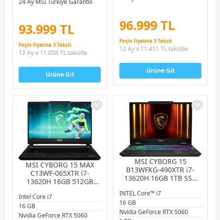
24 Ay MSI Türkiye Garantili
96.999 TL
93.999 TL
Peşin Fiyatına 3 Taksit
Peşin Fiyatına 3 Taksit
12 Ay x 11.411 TL taksitle
12 Ay x 11.058 TL taksitle
Ürüne Git
Ürüne Git
MSI CYBORG 15
MSI CYBORG 15 MAX
B13WFKG-490XTR i7-
C13WF-065XTR i7-
13620H 16GB 1TB SSD
13620H 16GB 512GB
8GB RTX5060 8GB 15.6″
SSD 8GB RTX5060 8GB
INTEL Core™ i7
FHD 144Hz FreeDOS
Intel Core i7
15.6″ FHD 144Hz
16 GB
Gaming Notebook
16 GB
FreeDOS Gaming
Nvidia GeForce RTX 5060
Notebook
Nvidia GeForce RTX 5060