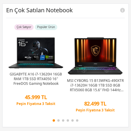
En Çok Satılan Notebook
Çok Satıyor
Popüler Ürün
GIGABYTE A16 i7-13620H 16GB
RAM 1TB SSD RTX4050 16″
MSI CYBORG 15 B13WFKG-490XTR
FreeDOS Gaming Notebook
zen
i7-13620H 16GB 1TB SSD 8GB
H
.0″
RTX5060 8GB 15.6″ FHD 144Hz
FreeDOS Gaming Notebook
45.999 TL
82.499 TL
Peşin Fiyatına 3 Taksit
12 Ay x 5.411 TL taksitle
Peşin Fiyatına 3 Taksit
Peşin Fiyatına 3 Taksit
12 Ay x 9.705 TL taksitle
Peşin Fiyatına 3 Taksit