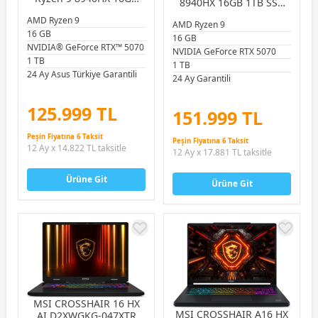
8940HX 16GB 1TB SSD
DDR5 1TB SSD RTX
RTX5070 8GB 16.0″
AMD Ryzen 9
5070 8GB 16.0″ 165Hz
AMD Ryzen 9
WUXGA 165Hz
16 GB
FreeDOS Gaming
16 GB
FREEDOS GAMING
Notebook
NVIDIA® GeForce RTX™ 5070
NOTEBOOK
NVIDIA GeForce RTX 5070
1 TB
1 TB
24 Ay Asus Türkiye Garantili
24 Ay Garantili
125.999 TL
151.999 TL
Peşin Fiyatına 6 Taksit
Peşin Fiyatına 6 Taksit
12 Ay x 14.822 TL taksitle
12 Ay x 17.881 TL taksitle
Ürüne Git
Ürüne Git
MSI CROSSHAIR 16 HX
MSI CROSSHAIR A16 HX
AI D2XWGKG-047XTR