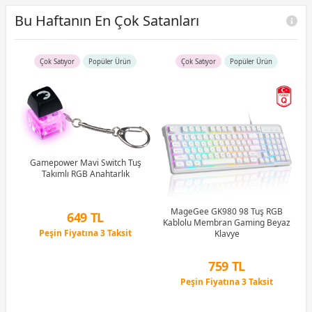
Bu Haftanın En Çok Satanları
Çok Satıyor
Popüler Ürün
Çok Satıyor
Popüler Ürün
R5
u)
)
Gamepower Mavi Switch Tuş
Takımlı RGB Anahtarlık
Li
MageGee GK980 98 Tuş RGB
649 TL
Kablolu Membran Gaming Beyaz
Peşin Fiyatına 3 Taksit
Klavye
12 Ay x 76 TL taksitle
Peşin Fiyatına 3 Taksit
759 TL
Peşin Fiyatına 3 Taksit
12 Ay x 89 TL taksitle
Peşin Fiyatına 3 Taksit