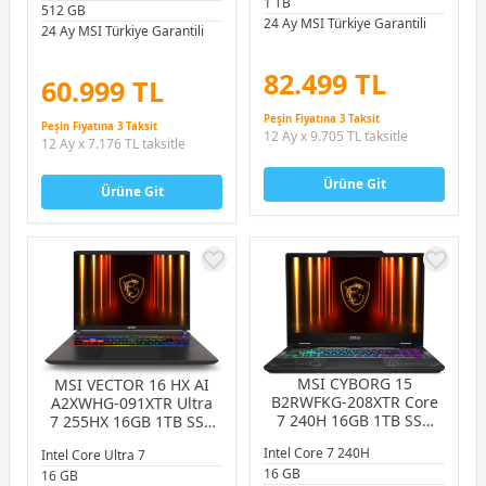
1 TB
512 GB
24 Ay MSI Türkiye Garantili
24 Ay MSI Türkiye Garantili
82.499 TL
60.999 TL
Peşin Fiyatına 3 Taksit
Peşin Fiyatına 3 Taksit
12 Ay x 9.705 TL taksitle
12 Ay x 7.176 TL taksitle
Ürüne Git
Ürüne Git
MSI CYBORG 15
MSI VECTOR 16 HX AI
B2RWFKG-208XTR Core
A2XWHG-091XTR Ultra
7 240H 16GB 1TB SSD
7 255HX 16GB 1TB SSD
8GB RTX5060 8GB 15.6″
12GB RTX5070 Ti 12GB
Intel Core 7 240H
Intel Core Ultra 7
FHD 144Hz FreeDOS
16.0″ QHD+ 240Hz
16 GB
Gaming Notebook
16 GB
FreeDOS Gaming