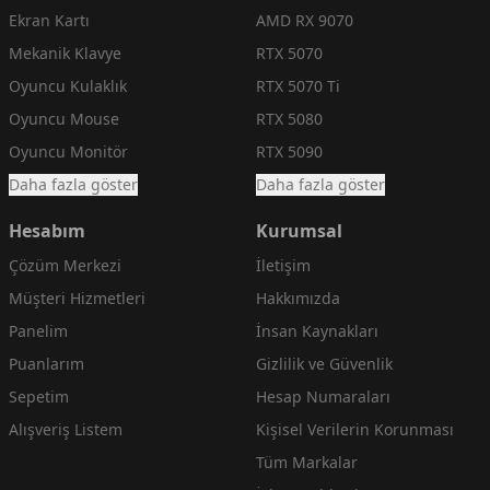
Ekran Kartı
AMD RX 9070
Mekanik Klavye
RTX 5070
Oyuncu Kulaklık
RTX 5070 Ti
Oyuncu Mouse
RTX 5080
Oyuncu Monitör
RTX 5090
Daha fazla göster
Daha fazla göster
Hesabım
Kurumsal
Çözüm Merkezi
İletişim
Müşteri Hizmetleri
Hakkımızda
Panelim
İnsan Kaynakları
Puanlarım
Gizlilik ve Güvenlik
Sepetim
Hesap Numaraları
Alışveriş Listem
Kişisel Verilerin Korunması
Tüm Markalar