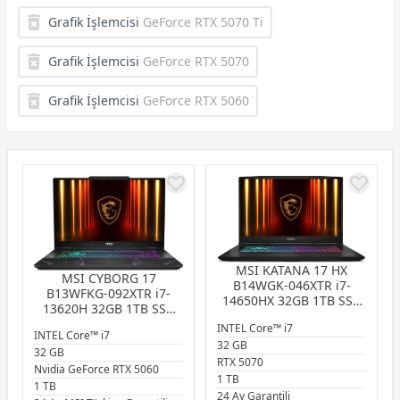
Grafik İşlemcisi
GeForce RTX 5070 Ti
Grafik İşlemcisi
GeForce RTX 5070
Grafik İşlemcisi
GeForce RTX 5060
MSI KATANA 17 HX
MSI CYBORG 17
B14WGK-046XTR i7-
B13WFKG-092XTR i7-
14650HX 32GB 1TB SSD
13620H 32GB 1TB SSD
8GB RTX5070 8GB 17.3″
8GB RTX5060 8GB 17.3″
INTEL Core™ i7
QHD 240Hz FreeDOS
INTEL Core™ i7
FHD 144Hz FreeDOS
32 GB
Gaming Notebook
32 GB
Gaming Notebook
RTX 5070
Nvidia GeForce RTX 5060
1 TB
1 TB
24 Ay Garantili