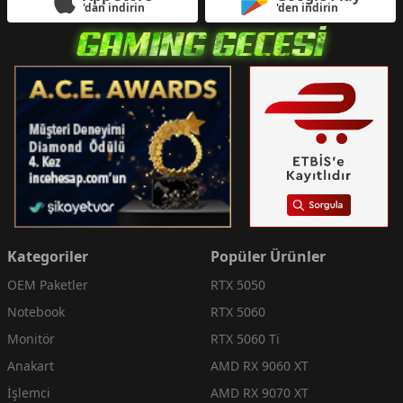
'dan indirin
'den indirin
Kategoriler
Popüler Ürünler
OEM Paketler
RTX 5050
Notebook
RTX 5060
Monitör
RTX 5060 Ti
Anakart
AMD RX 9060 XT
İşlemci
AMD RX 9070 XT