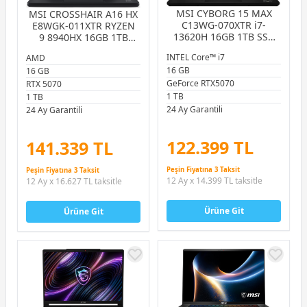
MSI CYBORG 15 MAX
MSI CROSSHAIR A16 HX
C13WG-070XTR i7-
E8WGK-011XTR RYZEN
13620H 16GB 1TB SSD
9 8940HX 16GB 1TB
RTX5070 GDDR7 8GB
SSD RTX5070 8GB 16.0″
INTEL Core™ i7
AMD
15.6″ FreeDOS Gaming
QHD+ 240HZ FREEDOS
16 GB
Notebook
16 GB
GAMING NOTEBOOK
GeForce RTX5070
RTX 5070
1 TB
1 TB
24 Ay Garantili
24 Ay Garantili
122.399 TL
141.339 TL
Peşin Fiyatına 3 Taksit
Peşin Fiyatına 3 Taksit
12 Ay x 14.399 TL taksitle
12 Ay x 16.627 TL taksitle
Ürüne Git
Ürüne Git