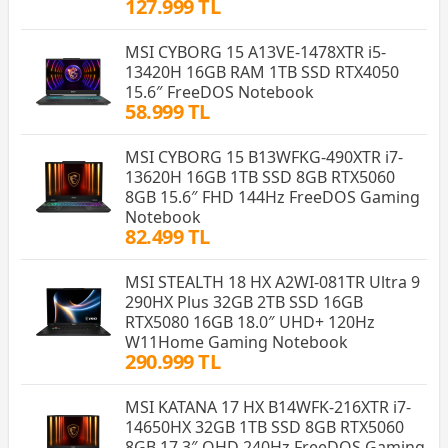
127.999 TL
MSI CYBORG 15 A13VE-1478XTR i5-
13420H 16GB RAM 1TB SSD RTX4050
15.6″ FreeDOS Notebook
58.999 TL
MSI CYBORG 15 B13WFKG-490XTR i7-
13620H 16GB 1TB SSD 8GB RTX5060
8GB 15.6″ FHD 144Hz FreeDOS Gaming
Notebook
82.499 TL
MSI STEALTH 18 HX A2WI-081TR Ultra 9
290HX Plus 32GB 2TB SSD 16GB
RTX5080 16GB 18.0″ UHD+ 120Hz
W11Home Gaming Notebook
290.999 TL
MSI KATANA 17 HX B14WFK-216XTR i7-
14650HX 32GB 1TB SSD 8GB RTX5060
8GB 17.3″ QHD 240Hz FreeDOS Gaming