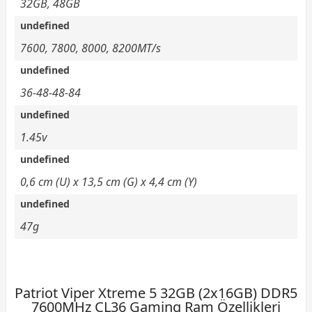
32GB, 48GB
undefined
7600, 7800, 8000, 8200MT/s
undefined
36-48-48-84
undefined
1.45v
undefined
0,6 cm (U) x 13,5 cm (G) x 4,4 cm (Y)
undefined
47g
Patriot Viper Xtreme 5 32GB (2x16GB) DDR5
7600MHz CL36 Gaming Ram Özellikleri