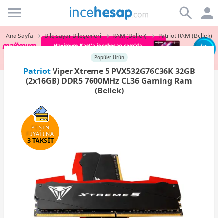
Incehesap
Ana Sayfa
Bilgisayar Bileşenleri
RAM (Bellek)
Patriot RAM (Bellek)
Popüler Ürün
Patriot
Viper Xtreme 5 PVX532G76C36K 32GB
(2x16GB) DDR5 7600MHz CL36 Gaming Ram
(Bellek)
PEŞİN
FİYATINA
3 TAKSİT