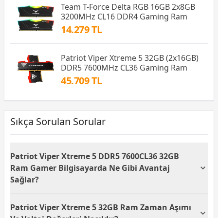
Team T-Force Delta RGB 16GB 2x8GB
3200MHz CL16 DDR4 Gaming Ram
14.279 TL
Patriot Viper Xtreme 5 32GB (2x16GB)
DDR5 7600MHz CL36 Gaming Ram
45.709 TL
Sıkça Sorulan Sorular
Patriot Viper Xtreme 5 DDR5 7600CL36 32GB
Ram Gamer Bilgisayarda Ne Gibi Avantaj
Sağlar?
Patriot Viper Xtreme 5 DDR5 7600 MT/s CL36 32GB
Patriot Viper Xtreme 5 32GB Ram Zaman Aşımı
ram, yüksek hız ve düşük gecikme sunarak oyunlarda
kare düşüşlerini azaltır, sistem tepkiselliğini geliştirir