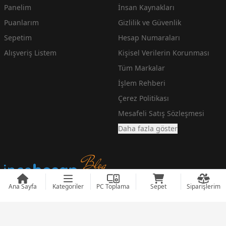
Panelim
İnsan Kaynakları
Puanlarım
Gizlilik ve Güvenlik
Sepetim
Hesap Numaraları
Alışveriş Listem
Kişisel Verilerin Korunması
Tüm Markalar
İşlem Rehberi
Çerez Politikası
Mesafeli Satış Sözleşmesi
Daha fazla göster
Ana Sayfa
Kategoriler
PC Toplama
Sepet
Siparişlerim
En Ucuz Teknoloji Fiyatlarını arayanlara incehesap.com