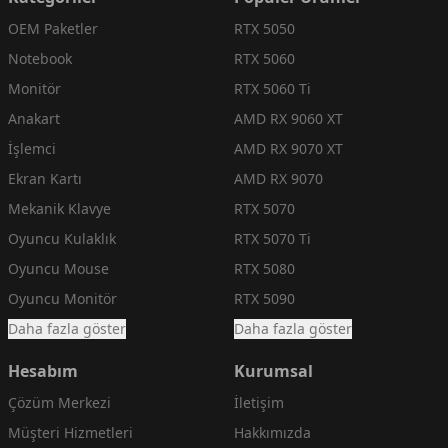
OEM Paketler
RTX 5050
Notebook
RTX 5060
Monitör
RTX 5060 Ti
Anakart
AMD RX 9060 XT
İşlemci
AMD RX 9070 XT
Ekran Kartı
AMD RX 9070
Mekanik Klavye
RTX 5070
Oyuncu Kulaklık
RTX 5070 Ti
Oyuncu Mouse
RTX 5080
Oyuncu Monitör
RTX 5090
Daha fazla göster
Daha fazla göster
Hesabım
Kurumsal
Çözüm Merkezi
İletişim
Müşteri Hizmetleri
Hakkımızda