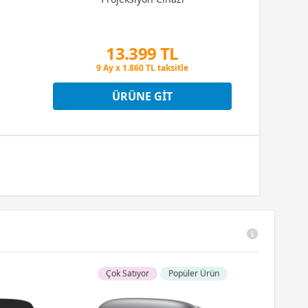
13.399 TL
Peşin Fiyatına 3 Taksit
9 Ay x 1.860 TL taksitle
Peşin Fiyatına 3 Taksit
ÜRÜNE GIT
Çok Satıyor
Popüler Ürün