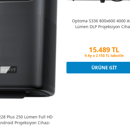
Optoma S336 800x600 4000 A
Lümen DLP Projeksiyon Ciha
15.489 TL
Peşin Fiyatına 3 Taksit
9 Ay x 2.150 TL taksitle
Peşin Fiyatına 3 Taksit
ÜRÜNE GIT
J228 Plus 250 Lümen Full HD
Android Projeksiyon Cihazı