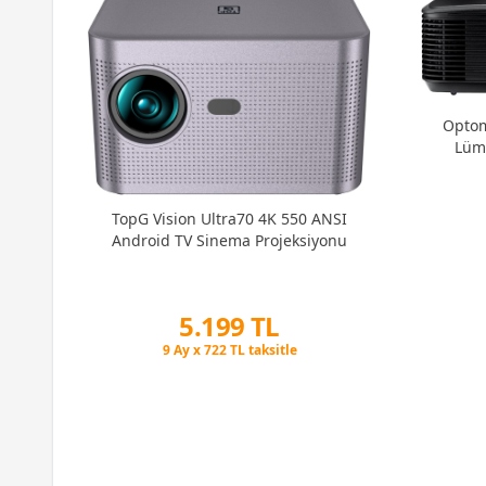
Optom
Lüme
TopG Vision Ultra70 4K 550 ANSI
Android TV Sinema Projeksiyonu
5.199 TL
Peşin Fiyatına 3 Taksit
9 Ay x 722 TL taksitle
Peşin Fiyatına 3 Taksit
l HD