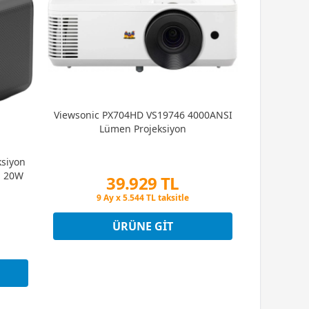
Viewsonic PX704HD VS19746 4000ANSI
Lümen Projeksiyon
ksiyon
- 20W
39.929 TL
Peşin Fiyatına 3 Taksit
9 Ay x 5.544 TL taksitle
Peşin Fiyatına 3 Taksit
ÜRÜNE GIT