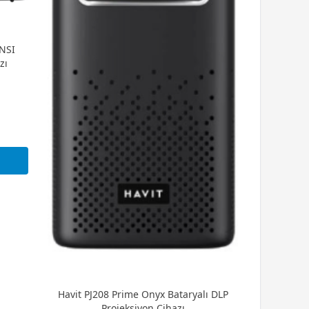
NSI
zı
Havit PJ208 Prime Onyx Bataryalı DLP
Projeksiyon Cihazı