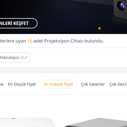
iterlere uyan
16
adet Projeksiyon Cihazı bulundu.
eknolojisi
DLP
ma
En Düşük Fiyat
En Yüksek Fiyat
Çok Satanlar
Çok Gezil