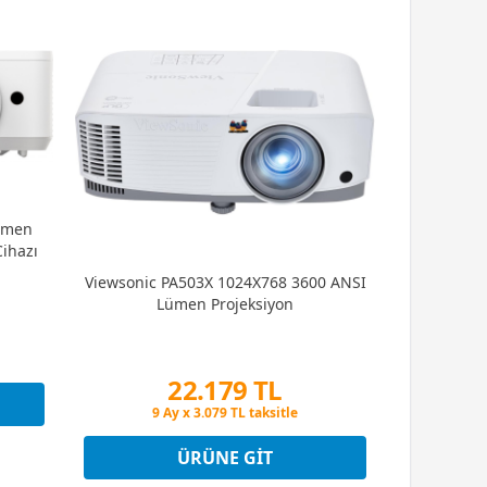
Lümen
ihazı
Viewsonic PA503X 1024X768 3600 ANSI
Lümen Projeksiyon
22.179 TL
Peşin Fiyatına 3 Taksit
9 Ay x 3.079 TL taksitle
Peşin Fiyatına 3 Taksit
ÜRÜNE GIT