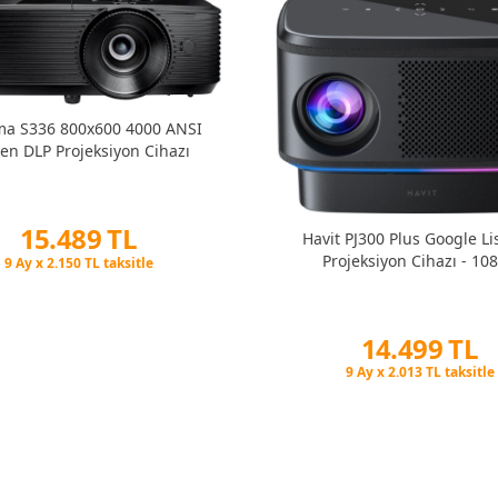
a S336 800x600 4000 ANSI
n DLP Projeksiyon Cihazı
15.489 TL
Havit PJ300 Plus Google Li
Projeksiyon Cihazı - 10
Peşin Fiyatına 3 Taksit
9 Ay x 2.150 TL taksitle
Peşin Fiyatına 3 Taksit
14.499 TL
Peşin Fiyatına 3 Taksit
9 Ay x 2.013 TL taksitle
Peşin Fiyatına 3 Taksit