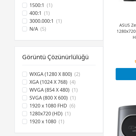
1500:1
(1)
400:1
(1)
3000.000:1
(1)
ASUS Ze
N/A
(5)
1280x720 
H
Görüntü Çözünürlülüğü
WXGA (1280 X 800)
(2)
XGA (1024 X 768)
(4)
WVGA (854 X 480)
(1)
SVGA (800 X 600)
(1)
1920 x 1080 FHD
(6)
1280x720 (HD)
(1)
1920 x 1080
(1)