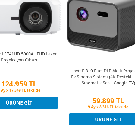
c LS741HD 5000AL FHD Lazer
Projeksiyon Cihazı
Havit PJ810 Plus DLP Akıllı Proje
Ev Sinema Sistemi (4K Destekli 
124.959 TL
Sinematik Ses - Google TV)
Peşin Fiyatına 3 Taksit
 Ay x 17.349 TL taksitle
59.899 TL
Peşin Fiyatına 3 Taksit
ÜRÜNE GIT
Peşin Fiyatına 3 Taksit
9 Ay x 8.316 TL taksitle
Peşin Fiyatına 3 Taksit
ÜRÜNE GIT