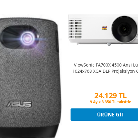
ViewSonic PA700X 4500 Ansi 
1024x768 XGA DLP Projeksiyon C
24.129 TL
Peşin Fiyatına 3 Taksit
9 Ay x 3.350 TL taksitle
Peşin Fiyatına 3 Taksit
ÜRÜNE GIT