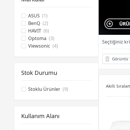
ASUS
(1)
BenQ
(2)
HAVIT
(6)
Optoma
(3)
Seçtiğiniz kr
Viewsonic
(4)
Görüntü T
Stok Durumu
Akıllı Sırala
Stoklu Ürünler
(9)
Kullanım Alanı