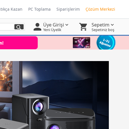
ştıkça Kazan
PC Toplama
Siparişlerim
Çözüm Merkezi
Üye Girişi
Sepetim
Yeni Üyelik
Sepetiniz boş