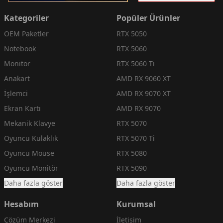
Kategoriler
Popüler Ürünler
OEM Paketler
RTX 5050
Notebook
RTX 5060
Monitör
RTX 5060 Ti
Anakart
AMD RX 9060 XT
İşlemci
AMD RX 9070 XT
Ekran Kartı
AMD RX 9070
Mekanik Klavye
RTX 5070
Oyuncu Kulaklık
RTX 5070 Ti
Oyuncu Mouse
RTX 5080
Oyuncu Monitör
RTX 5090
Daha fazla göster
Daha fazla göster
Hesabım
Kurumsal
Çözüm Merkezi
İletişim