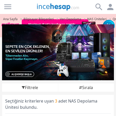
Incehesap
Ana Sayfa
Bilgisayar Bileşenleri
Veri Depolama
NAS Üniteleri
Qn
Filtrele
Sırala
Seçtiğiniz kriterlere uyan
3
adet NAS Depolama
Ünitesi bulundu.