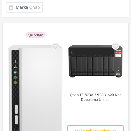
Marka
Qnap
Çok Satıyor
Qnap TS-873A 3.5″ 8 Yuvalı Nas
Depolama Ünitesi
Stoğa gelince haber ver