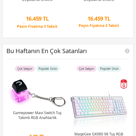
16.459 TL
16.459 TL
Peşin Fiyatına 3 Taksit
Peşin Fiyatına 3 Taksit
12 Ay x 1.936 TL taksitle
12 Ay x 1.936 TL taksitle
Peşin Fiyatına 3 Taksit
Peşin Fiyatına 3 Taksit
Bu Haftanın En Çok Satanları
Çok Satıyor
Popüler Ürün
Çok Satıyor
Popüler Ürün
R5
u)
)
Gamepower Mavi Switch Tuş
Takımlı RGB Anahtarlık
Li
MageGee GK980 98 Tuş RGB