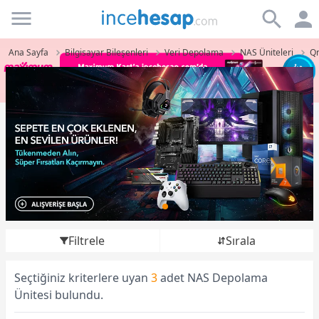
Incehesap
Ana Sayfa
Bilgisayar Bileşenleri
Veri Depolama
NAS Üniteleri
Qn
Filtrele
Sırala
Seçtiğiniz kriterlere uyan
3
adet NAS Depolama
Ünitesi bulundu.