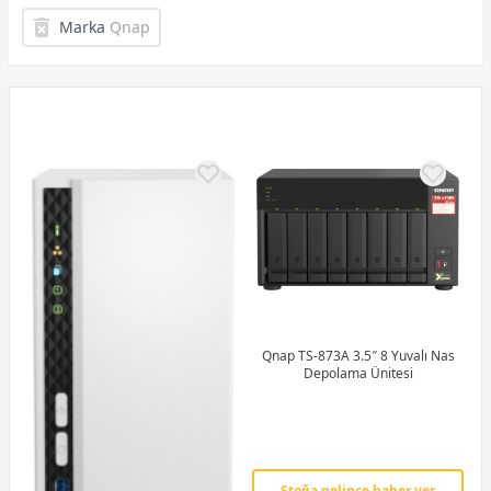
Marka
Qnap
Qnap TS-873A 3.5″ 8 Yuvalı Nas
Depolama Ünitesi
Stoğa gelince haber ver