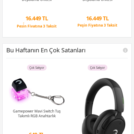
16.449 TL
16.449 TL
Peşin Fiyatına 3 Taksit
Peşin Fiyatına 3 Taksit
12 Ay x 1.935 TL taksitle
12 Ay x 1.935 TL taksitle
Peşin Fiyatına 3 Taksit
Peşin Fiyatına 3 Taksit
Bu Haftanın En Çok Satanları
Çok Satıyor
Çok Satıyor
uş
Gamepower Mavi Switch Tuş
tch
Takımlı RGB Anahtarlık
G
1M