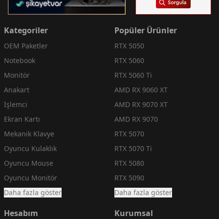
Kategoriler
Popüler Ürünler
OEM Paketler
RTX 5050
Notebook
RTX 5060
Monitör
RTX 5060 Ti
Anakart
AMD RX 9060 XT
İşlemci
AMD RX 9070 XT
Ekran Kartı
AMD RX 9070
Mekanik Klavye
RTX 5070
Oyuncu Kulaklık
RTX 5070 Ti
Oyuncu Mouse
RTX 5080
Oyuncu Monitör
RTX 5090
Daha fazla göster
Daha fazla göster
Hesabım
Kurumsal