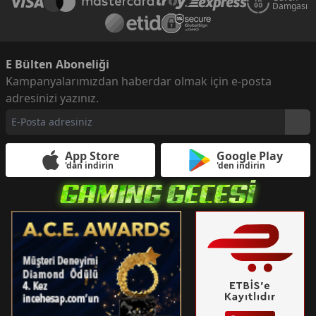
Damgası
E Bülten Aboneliği
Kampanyalarımızdan haberdar olmak için e-posta
adresinizi yazınız.
App Store
Google Play
'dan indirin
'den indirin