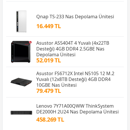
Qnap TS-233 Nas Depolama Ünitesi
16.449 TL
Asustor AS5404T 4 Yuvalı (4x22TB
Desteği) 4GB DDR4 2.5GBE Nas
Depolama Ünitesi
52.019 TL
Asustor FS6712X Intel N5105 12 M.2
Yuvalı (12x8TB Desteği) 4GB DDR4
10GBE Nas Ünitesi
79.479 TL
Lenovo 7Y71A00QWW ThinkSystem
DE2000H 2U24 Nas Depolama Ünitesi
458.269 TL