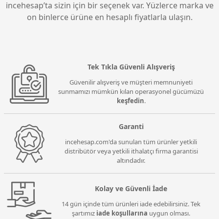
İnternet hızınızı ne kadar yüksek se Gnap nas
Qnap nas üniteleri fiyatları bakımından
incehesap’ta sizin için bir seçenek var. Yüzlerce marka ve
üniteleri de veriyi internet hızına oranla daha çabuk
incelendiğinde verilerinizi saklama konusunda
on binlerce ürüne en hesaplı fiyatlarla ulaşın.
ya da daha yavaş yükleyecektir.
performansı ve işlevselliklerini de göz önünde
bulundurursak verdiğiniz paranın da önemli
olmadığınız fark edeceksiniz.
Tek Tıkla Güvenli Alışveriş
Güvenilir alışveriş ve müşteri memnuniyeti
sunmamızı mümkün kılan operasyonel gücümüzü
keşfedin
.
Garanti
incehesap.com'da sunulan tüm ürünler yetkili
distribütör veya yetkili ithalatçı firma garantisi
altındadır.
Kolay ve Güvenli İade
14 gün içinde tüm ürünleri iade edebilirsiniz. Tek
şartımız
iade koşullarına
uygun olması.