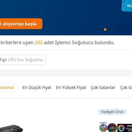
 kriterlere uyan
202
adet İşlemci Soğutucu bulundu.
Tipi
CPU Sıvı Soğutma
Sıralama
En Düşük Fiyat
En Yüksek Fiyat
Çok Satanlar
Çok G
Hediyeli Ürün