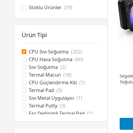
MSI
(8)
Stoklu Ürünler
(79)
NZXT
(26)
Rampage
(10)
Segotep
(7)
Ürün Tipi
Team
(4)
Thermaltake
(6)
Wraith
(6)
CPU Sıvı Soğutma
(202)
CPU Hava Soğutma
(60)
Sıvı Soğutma
(2)
Termal Macun
(18)
Segote
Soğut
CPU Güçlendirme Kiti
(1)
Termal Pad
(3)
Sıvı Metal Uygulayıcı
(1)
Termal Putty
(3)
Faz Değişimli Termal Pad
(1)