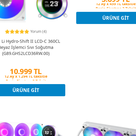
Peşin Fiyatına 3 Taksit
12 Ay x 459 TL taksitle
Peşin Fiyatına 3 Taksit
ÜRÜNE GIT
Yorum (4)
 Li Hydro-Shift II LCD-C 360CL
Beyaz İşlemci Sıvı Soğutma
(G89.GHS2LCD36RW.00)
10.999 TL
Peşin Fiyatına 3 Taksit
12 Ay x 1.294 TL taksitle
Peşin Fiyatına 3 Taksit
ÜRÜNE GIT