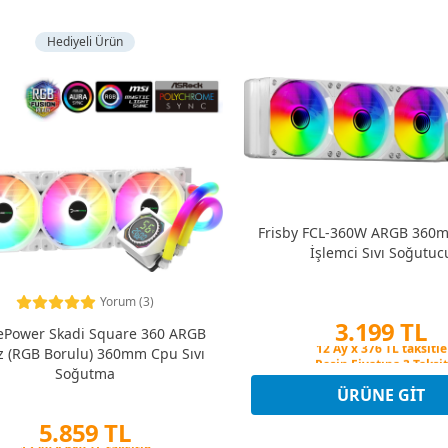
Hediyeli Ürün
Frisby FCL-360W ARGB 360
İşlemci Sıvı Soğutuc
Yorum (3)
3.199 TL
Power Skadi Square 360 ARGB
z (RGB Borulu) 360mm Cpu Sıvı
Peşin Fiyatına 3 Taksit
12 Ay x 376 TL taksitle
Soğutma
Peşin Fiyatına 3 Taksit
ÜRÜNE GIT
5.859 TL