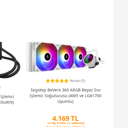
Yorum (5)
)
Segotep BeVere 360 ARGB Beyaz Sıvı
İşlemci Soğutucusu (AM5 ve LGA1700
İşlemci
Uyumlu)
M0UAY0)
4.169 TL
Peşin Fiyatına 3 Taksit