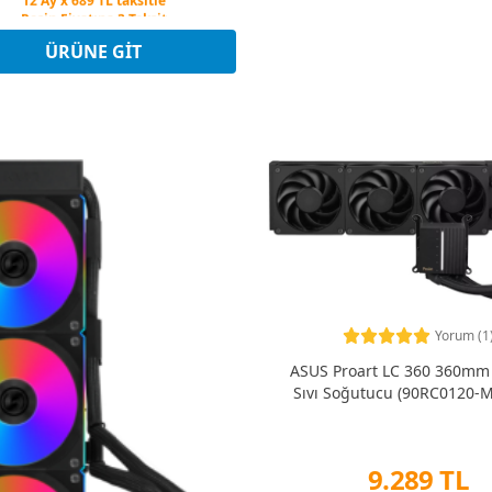
Peşin Fiyatına 3 Taksit
12 Ay x 689 TL taksitle
Peşin Fiyatına 3 Taksit
ÜRÜNE GIT
Yorum (1
ASUS Proart LC 360 360mm 
Sıvı Soğutucu (90RC0120-
9.289 TL