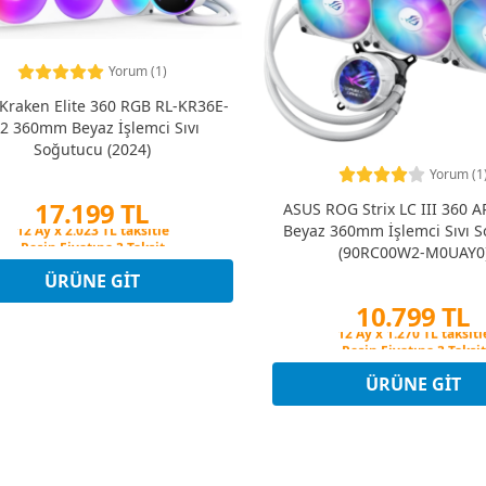
Yorum (1)
Kraken Elite 360 RGB RL-KR36E-
2 360mm Beyaz İşlemci Sıvı
Soğutucu (2024)
Yorum (1
17.199 TL
ASUS ROG Strix LC III 360 
Beyaz 360mm İşlemci Sıvı 
Peşin Fiyatına 3 Taksit
(90RC00W2-M0UAY0
12 Ay x 2.023 TL taksitle
Peşin Fiyatına 3 Taksit
ÜRÜNE GIT
10.799 TL
Peşin Fiyatına 3 Taksit
12 Ay x 1.270 TL taksitl
Peşin Fiyatına 3 Taksit
ÜRÜNE GIT