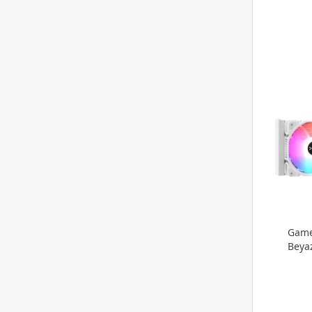
Game
Beya