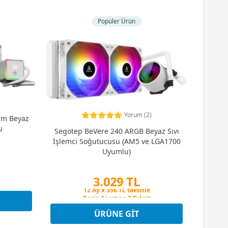
Popüler Ürün
Yorum (2)
mm Beyaz
u
Segotep BeVere 240 ARGB Beyaz Sıvı
İşlemci Soğutucusu (AM5 ve LGA1700
Uyumlu)
3.029 TL
Peşin Fiyatına 3 Taksit
12 Ay x 356 TL taksitle
Peşin Fiyatına 3 Taksit
ÜRÜNE GIT