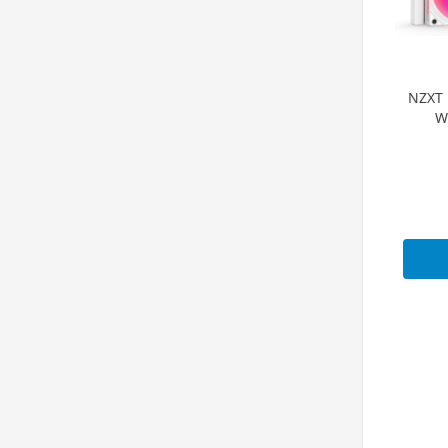
NZXT 
W