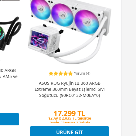
)
40 ARGB
Yorum (4)
u AM5 ve
ASUS ROG Ryujin III 360 ARGB
Extreme 360mm Beyaz İşlemci Sıvı
Soğutucu (90RC0132-M0EAY0)
17.299 TL
Peşin Fiyatına 3 Taksit
12 Ay x 2.035 TL taksitle
Peşin Fiyatına 3 Taksit
ÜRÜNE GIT