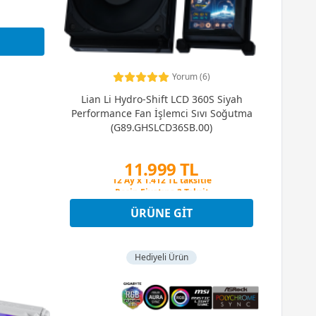
Yorum (6)
Lian Li Hydro-Shift LCD 360S Siyah
Performance Fan İşlemci Sıvı Soğutma
(G89.GHSLCD36SB.00)
11.999 TL
Peşin Fiyatına 3 Taksit
12 Ay x 1.412 TL taksitle
Peşin Fiyatına 3 Taksit
ÜRÜNE GIT
Hediyeli Ürün