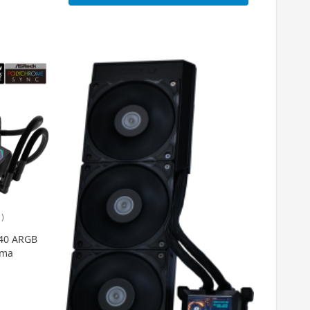
)
40 ARGB
tma