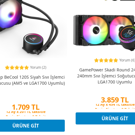
Yorum (6
Yorum (2)
GamePower Skadi Round 2
240mm Sıvı İşlemci Soğutuc
p BeCool 120S Siyah Sıvı İşlemci
LGA1700 Uyumlu
ucusu (AM5 ve LGA1700 Uyumlu)
3.859 TL
1.709 TL
Peşin Fiyatına 3 Taksit
12 Ay x 454 TL taksitle
Peşin Fiyatına 3 Taksit
Peşin Fiyatına 3 Taksit
ÜRÜNE GIT
12 Ay x 201 TL taksitle
Peşin Fiyatına 3 Taksit
ÜRÜNE GIT