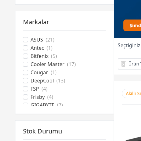
Power Supply
Bilgisayar Aksesuarları
Soğutucu Overclock
Markalar
Optik Sürücüler
ASUS
(21)
Seçtiğiniz
Antec
(1)
Bitfenix
(5)
Cooler Master
(17)
Ürün 
Cougar
(1)
DeepCool
(13)
FSP
(4)
Akıllı 
Frisby
(4)
GIGABYTE
(7)
Gamepower
(18)
HAWK
(3)
James Donkey
(2)
Stok Durumu
Lian Li
(39)