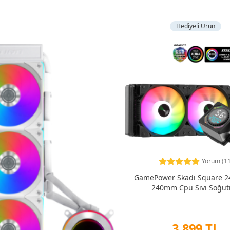
Hediyeli Ürün
Yorum (11
GamePower Skadi Square 2
240mm Cpu Sıvı Soğu
3.899 TL