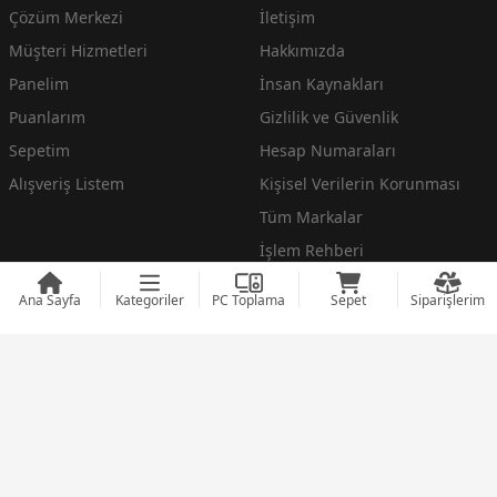
Çözüm Merkezi
İletişim
Müşteri Hizmetleri
Hakkımızda
Panelim
İnsan Kaynakları
Puanlarım
Gizlilik ve Güvenlik
Sepetim
Hesap Numaraları
Alışveriş Listem
Kişisel Verilerin Korunması
Tüm Markalar
İşlem Rehberi
Çerez Politikası
Ana Sayfa
Kategoriler
PC Toplama
Sepet
Siparişlerim
Mesafeli Satış Sözleşmesi
Daha fazla göster