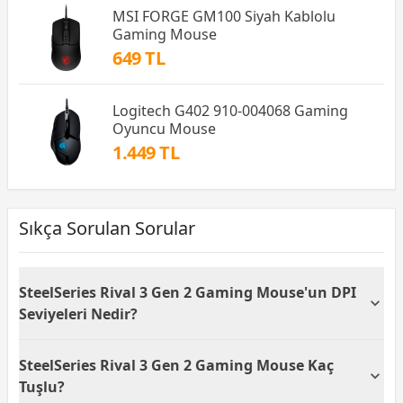
MSI FORGE GM100 Siyah Kablolu
Gaming Mouse
649 TL
Logitech G402 910-004068 Gaming
Oyuncu Mouse
1.449 TL
Sıkça Sorulan Sorular
SteelSeries Rival 3 Gen 2 Gaming Mouse'un DPI
Seviyeleri Nedir?
SteelSeries Rival 3 Gen 2 Gaming Mouse, 8500 DPI
SteelSeries Rival 3 Gen 2 Gaming Mouse Kaç
çözünürlük kapasitesiyle yüksek hassasiyet sunar. Bu
özellik, oyun sırasında fare hızını ihtiyaçlarınıza göre
Tuşlu?
ayarlamanıza olanak tanır ve daha iyi nişan almayı