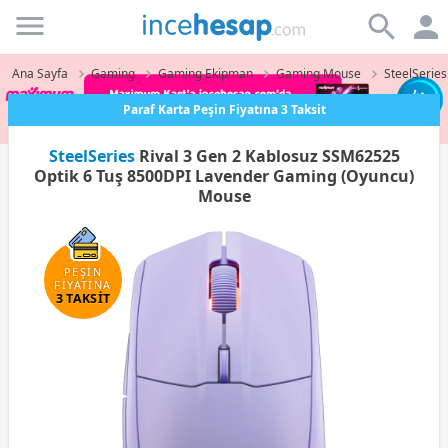
Incehesap
Ana Sayfa
Gaming
Gaming Ekipman
Gaming Mouse
SteelSerie
Paraf Karta Peşin Fiyatına 3 Taksit
SteelSeries
Rival 3 Gen 2 Kablosuz SSM62525
Optik 6 Tuş 8500DPI Lavender Gaming (Oyuncu)
Mouse
PEŞİN
FİYATINA
3 TAKSİT