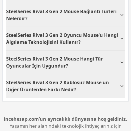
sağlar.
SteelSeries Rival 3 Gen 2 Gaming Mouse, toplamda 6
SteelSeries Rival 3 Gen 2 Mouse Bağlantı Türleri
tuşa sahiptir. Bu tuşlar, oyun sırasında
özelleştirilebilir kısayollar belirlemenizi ve hızlı
Nelerdir?
komutlar girmenizi sağlar.
SteelSeries Rival 3 Gen 2 Mouse, hem USB hem de
SteelSeries Rival 3 Gen 2 Oyuncu Mouse'u Hangi
Bluetooth bağlantı seçeneklerini sunar. Bu,
kullanıcıya hem kablosuz özgürlük hem de sabit bir
Algılama Teknolojisini Kullanır?
bağlantı imkanı sağlar.
SteelSeries Rival 3 Gen 2 Oyuncu Mouse, optik
SteelSeries Rival 3 Gen 2 Mouse Hangi Tür
algılama teknolojisi kullanmaktadır. Bu teknoloji,
yüzeylerde hızlı ve hassas hareket algılayarak daha
Oyuncular İçin Uygundur?
iyi oyun performansı sağlar.
SteelSeries Rival 3 Gen 2 Mouse, yüksek doğruluk ve
SteelSeries Rival 3 Gen 2 Kablosuz Mouse'un
performans gerektiren tüm oyuncu türlerine
uygundur. Özellikle hızlı refleks ve hassas hareketler
Diğer Ürünlerden Farkı Nedir?
gerektiren oyunlar için idealdir.
SteelSeries Rival 3 Gen 2 Kablosuz Mouse, hem
kablosuz hem kablolu bağlantı imkanı sunarak
esneklik sağlar. Optik algılama ve 8500 DPI
hassasiyeti ile diğer ürünlere göre daha yüksek
incehesap.com’un ayrıcalıklı dünyasına hoş geldiniz.
performans sunar.
Yaşamın her alanındaki teknolojik ihtiyaçlarınız için