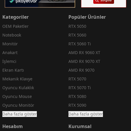
Kategoriler
Popüler Ürünler
OEM Paketler
RTX 5050
Notebook
RTX 5060
Monitör
RTX 5060 Ti
Anakart
AMD RX 9060 XT
İşlemci
AMD RX 9070 XT
Ekran Kartı
AMD RX 9070
Mekanik Klavye
RTX 5070
Oyuncu Kulaklık
RTX 5070 Ti
Oyuncu Mouse
RTX 5080
Oyuncu Monitör
RTX 5090
Daha fazla göster
Daha fazla göster
Hesabım
Kurumsal