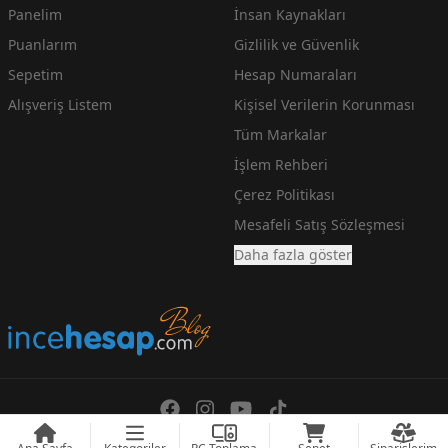
Panelim
İnsan Kaynakları
Puanlarım
Gizlilik ve Güvenlik
Sepetim
Hesap Numaraları
Alışveriş Listem
Kişisel Verilerin Korunması
Tüm Markalar
İşlem Rehberi
Çerez Politikası
Mesafeli Satış Sözleşmesi
Daha fazla göster
En Ucuz Teknoloji Fiyatlarını arayanlara incehesap.com