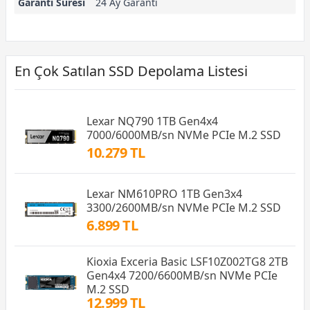
Garanti Süresi
24 Ay Garanti
En Çok Satılan SSD Depolama Listesi
Lexar NQ790 1TB Gen4x4
7000/6000MB/sn NVMe PCIe M.2 SSD
10.279 TL
Lexar NM610PRO 1TB Gen3x4
3300/2600MB/sn NVMe PCIe M.2 SSD
6.899 TL
Kioxia Exceria Basic LSF10Z002TG8 2TB
Gen4x4 7200/6600MB/sn NVMe PCIe
M.2 SSD
12.999 TL