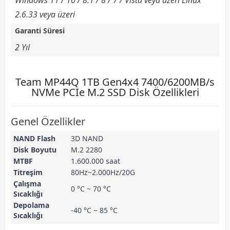
2.6.33 veya üzeri
Garanti Süresi
2 Yıl
Team MP44Q 1TB Gen4x4 7400/6200MB/s
NVMe PCIe M.2 SSD Disk Özellikleri
Genel Özellikler
NAND Flash
3D NAND
Disk Boyutu
M.2 2280
MTBF
1.600.000 saat
Titreşim
80Hz~2.000Hz/20G
Çalışma
0 °C ~ 70 °C
Sıcaklığı
Depolama
-40 °C ~ 85 °C
Sıcaklığı