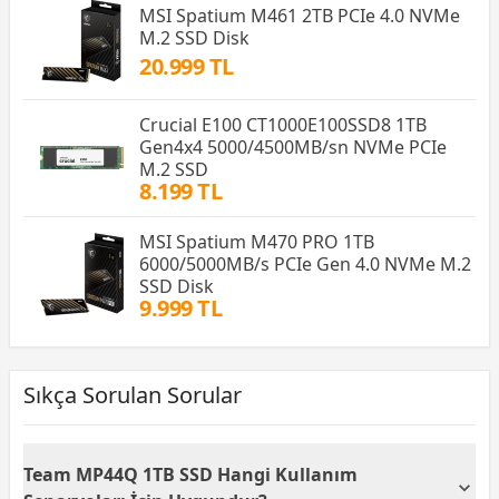
MSI Spatium M461 2TB PCIe 4.0 NVMe
M.2 SSD Disk
20.999 TL
Crucial E100 CT1000E100SSD8 1TB
Gen4x4 5000/4500MB/sn NVMe PCIe
M.2 SSD
8.199 TL
MSI Spatium M470 PRO 1TB
6000/5000MB/s PCIe Gen 4.0 NVMe M.2
SSD Disk
9.999 TL
Sıkça Sorulan Sorular
Team MP44Q 1TB SSD Hangi Kullanım