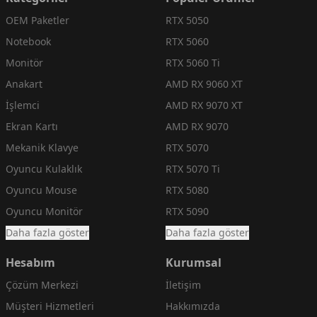
OEM Paketler
RTX 5050
Notebook
RTX 5060
Monitör
RTX 5060 Ti
Anakart
AMD RX 9060 XT
İşlemci
AMD RX 9070 XT
Ekran Kartı
AMD RX 9070
Mekanik Klavye
RTX 5070
Oyuncu Kulaklık
RTX 5070 Ti
Oyuncu Mouse
RTX 5080
Oyuncu Monitör
RTX 5090
Daha fazla göster
Daha fazla göster
Hesabım
Kurumsal
Çözüm Merkezi
İletişim
Müşteri Hizmetleri
Hakkımızda