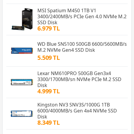
MSI Spatium M450 1TB V1
3400/2400MB/s PCIe Gen 4.0 NVMe M.2
SSD Disk
6.979 TL
WD Blue SN5100 500GB 6600/5600MB/s
M.2 NVMe Gen4 SSD Disk
5.509 TL
Lexar NM610PRO 500GB Gen3x4
3300/1700MB/sn NVMe PCIe M.2 SSD
Disk
4.999 TL
Kingston NV3 SNV3S/1000G 1TB
6000/4000MB/s Gen 4x4 NVMe SSD
Disk
8.349 TL