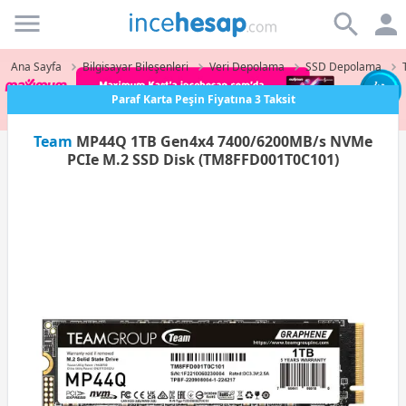
Incehesap
Ana Sayfa
Bilgisayar Bileşenleri
Veri Depolama
SSD Depolama
Paraf Karta Peşin Fiyatına 3 Taksit
Team
MP44Q 1TB Gen4x4 7400/6200MB/s NVMe
PCIe M.2 SSD Disk (TM8FFD001T0C101)