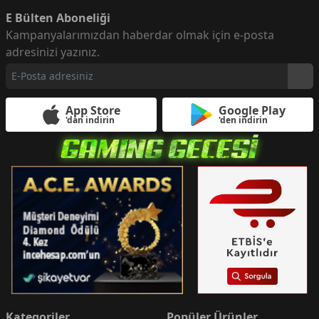
E Bülten Aboneliği
Kampanyalarımızdan haberdar olmak için e-posta
adresinizi yazınız.
App Store
Google Play
'dan indirin
'den indirin
Kategoriler
Popüler Ürünler