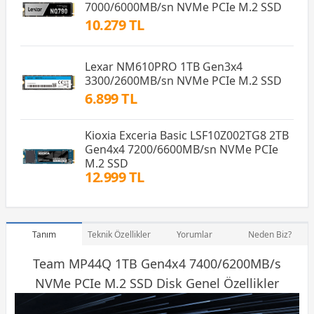
7000/6000MB/sn NVMe PCIe M.2 SSD
10.279 TL
Lexar NM610PRO 1TB Gen3x4
3300/2600MB/sn NVMe PCIe M.2 SSD
6.899 TL
Kioxia Exceria Basic LSF10Z002TG8 2TB
Gen4x4 7200/6600MB/sn NVMe PCIe
M.2 SSD
12.999 TL
Tanım
Teknik Özellikler
Yorumlar
Neden Biz?
Team MP44Q 1TB Gen4x4 7400/6200MB/s
NVMe PCIe M.2
SSD
Disk Genel Özellikler