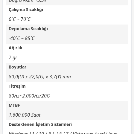
Çalışma Sıcaklığı
0˚C ~ 70˚C
Depolama Sıcaklığı
-40˚C ~ 85˚C
Ağırlık
7 gr
Boyutlar
80,0(U) x 22,0(G) x 3,7(Y) mm
Titreşim
80Hz~2.000Hz/20G
MTBF
1.600.000 Saat
Desteklenen İşletim Sistemleri
Windows 11 / 10 / 8.1 / 8 / 7 / Vista veya üzeri Linux