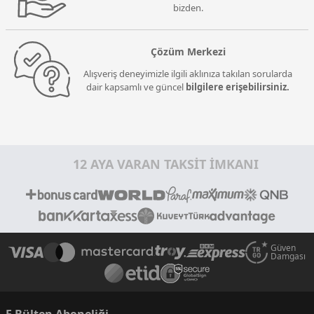
bizden.
Çözüm Merkezi
Alışveriş deneyimizle ilgili aklınıza takılan sorularda
dair kapsamlı ve güncel
bilgilere erişebilirsiniz.
12 AYA VARAN TAKSİT İMKANI
Güven
Damgası