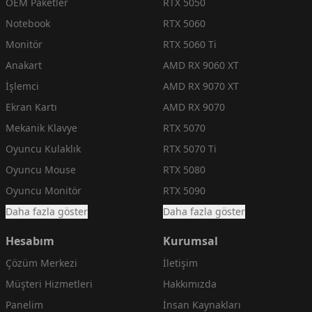
OEM Paketler
RTX 5050
Notebook
RTX 5060
Monitör
RTX 5060 Ti
Anakart
AMD RX 9060 XT
İşlemci
AMD RX 9070 XT
Ekran Kartı
AMD RX 9070
Mekanik Klavye
RTX 5070
Oyuncu Kulaklık
RTX 5070 Ti
Oyuncu Mouse
RTX 5080
Oyuncu Monitör
RTX 5090
Daha fazla göster
Daha fazla göster
Hesabım
Kurumsal
Çözüm Merkezi
İletişim
Müşteri Hizmetleri
Hakkımızda
Panelim
İnsan Kaynakları