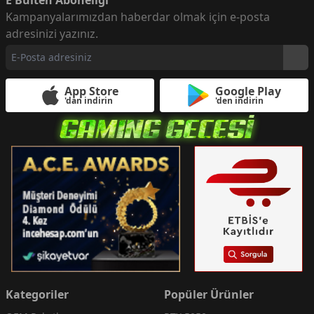
E Bülten Aboneliği
Kampanyalarımızdan haberdar olmak için e-posta
adresinizi yazınız.
App Store
Google Play
'dan indirin
'den indirin
Kategoriler
Popüler Ürünler