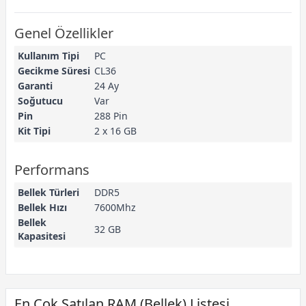
Genel Özellikler
Kullanım Tipi
PC
Gecikme Süresi
CL36
Garanti
24 Ay
Soğutucu
Var
Pin
288 Pin
Kit Tipi
2 x 16 GB
Performans
Bellek Türleri
DDR5
Bellek Hızı
7600Mhz
Bellek
32 GB
Kapasitesi
En Çok Satılan RAM (Bellek) Listesi