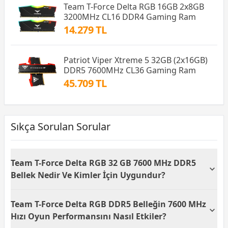
Team T-Force Delta RGB 16GB 2x8GB
3200MHz CL16 DDR4 Gaming Ram
14.279 TL
Patriot Viper Xtreme 5 32GB (2x16GB)
DDR5 7600MHz CL36 Gaming Ram
45.709 TL
Sıkça Sorulan Sorular
Team T-Force Delta RGB 32 GB 7600 MHz DDR5
Bellek Nedir Ve Kimler İçin Uygundur?
Team T-Force Delta RGB 32 GB (2x16 GB) 7600 MHz
Team T-Force Delta RGB DDR5 Belleğin 7600 MHz
DDR5 Gaming Ram, yüksek performans isteyen
oyuncular ve profesyonel içerik üreticiler için
Hızı Oyun Performansını Nasıl Etkiler?
tasarlanmış bir bellek kitidir. 7600 MHz frekans ve