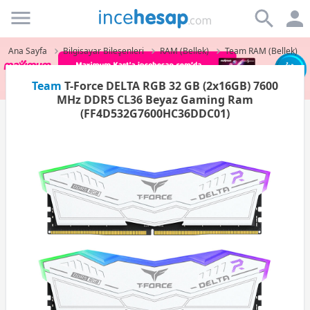
Incehesap
Ana Sayfa
Bilgisayar Bileşenleri
RAM (Bellek)
Team RAM (Bellek)
Team
T-Force DELTA RGB 32 GB (2x16GB) 7600
MHz DDR5 CL36 Beyaz Gaming Ram
(FF4D532G7600HC36DDC01)