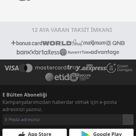
12 AYA VARAN TAKSİT İMKANI
Güven
Damgası
E Bülten Aboneliği
Kampanyalarımızdan haberdar olmak için e-posta
adresinizi yazınız.
App Store
Google Play