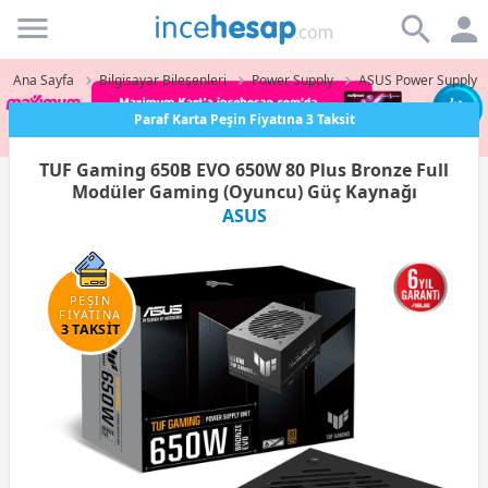
Incehesap
Ana Sayfa
Bilgisayar Bileşenleri
Power Supply
ASUS Power Supply
Paraf Karta Peşin Fiyatına 3 Taksit
TUF Gaming 650B EVO 650W 80 Plus Bronze Full
Modüler Gaming (Oyuncu) Güç Kaynağı
ASUS
PEŞİN
FİYATINA
3 TAKSİT