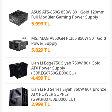
ASUS ATS-850G 850W 80+ Gold 120mm
Full Modüler Gaming Power Supply
5.999 TL
MSI MAG A850GN PCIE5 850W 80+ Gold
Power Supply
5.829 TL
Lian Li Edge750 Siyah 750W 80+ Gold
ATX Power Supply
(G9P.EG0750G.B000.EU)
4.499 TL
Lian Li RB Series Siyah 750W 80+ Bronze
ATX POWER SUPPLY
(G9P.RB0750B.B000.EU)
2.999 TL