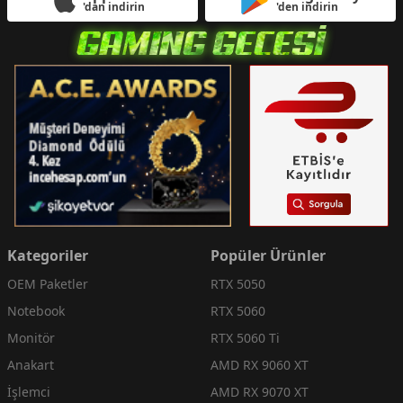
'dan indirin
'den indirin
Kategoriler
Popüler Ürünler
OEM Paketler
RTX 5050
Notebook
RTX 5060
Monitör
RTX 5060 Ti
Anakart
AMD RX 9060 XT
İşlemci
AMD RX 9070 XT