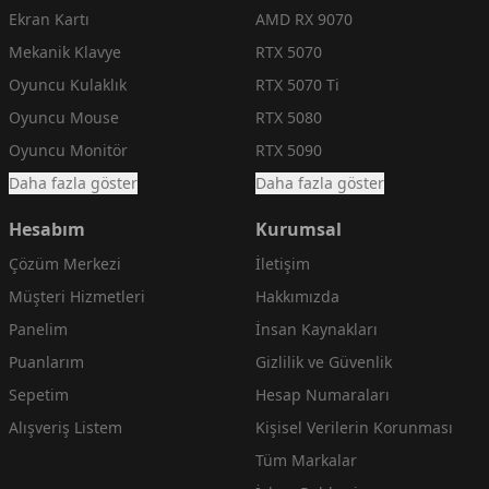
Ekran Kartı
AMD RX 9070
Mekanik Klavye
RTX 5070
Oyuncu Kulaklık
RTX 5070 Ti
Oyuncu Mouse
RTX 5080
Oyuncu Monitör
RTX 5090
Daha fazla göster
Daha fazla göster
Hesabım
Kurumsal
Çözüm Merkezi
İletişim
Müşteri Hizmetleri
Hakkımızda
Panelim
İnsan Kaynakları
Puanlarım
Gizlilik ve Güvenlik
Sepetim
Hesap Numaraları
Alışveriş Listem
Kişisel Verilerin Korunması
Tüm Markalar