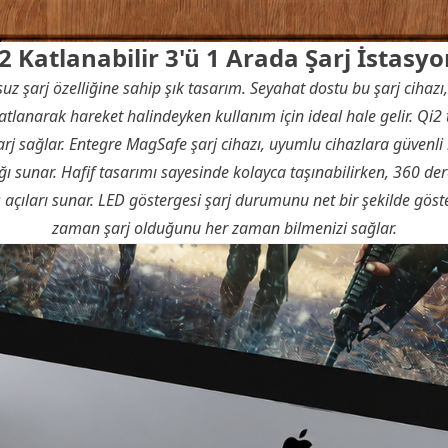
2 Katlanabilir 3'ü 1 Arada Şarj İstasy
z şarj özelliğine sahip şık tasarım. Seyahat dostu bu şarj cihaz
atlanarak hareket halindeyken kullanım için ideal hale gelir. Qi2 
 şarj sağlar. Entegre MagSafe şarj cihazı, uyumlu cihazlara güvenl
ağı sunar. Hafif tasarımı sayesinde kolayca taşınabilirken, 360 d
 açıları sunar. LED göstergesi şarj durumunu net bir şekilde göster
zaman şarj olduğunu her zaman bilmenizi sağlar.