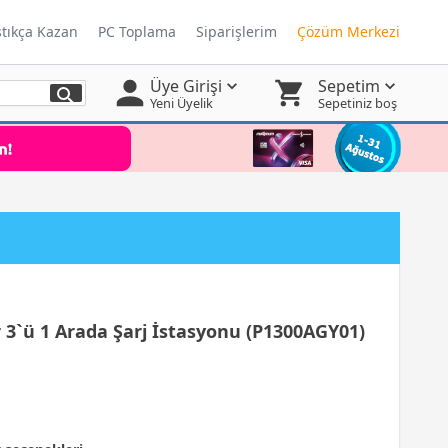
ştıkça Kazan
PC Toplama
Siparişlerim
Çözüm Merkezi
Üye Girişi
Sepetim
Yeni Üyelik
Sepetiniz boş
r 3`ü 1 Arada Şarj İstasyonu (P1300AGY01)