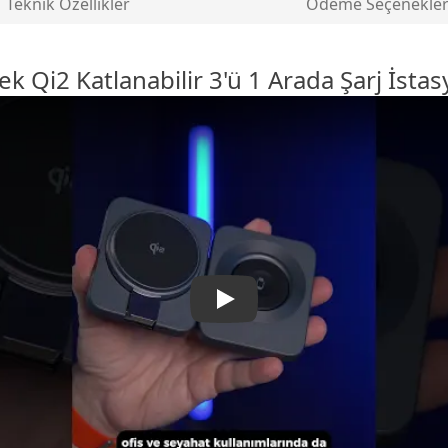
Teknik Özellikler
Ödeme Seçenekler
ek Qi2 Katlanabilir 3'ü 1 Arada Şarj İsta
Unitek Qi2 Katlanabi