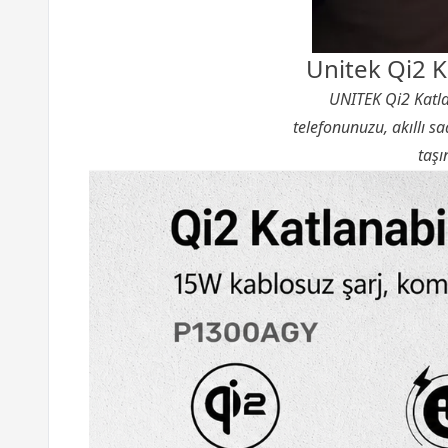
Unitek Qi2 K
UNITEK Qi2 Katlana
telefonunuzu, akıllı sa
taşı