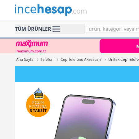
Incehesap
TÜM ÜRÜNLER
Ana Sayfa
Telefon
Cep Telefonu Aksesuarı
Unitek Cep Telef
PEŞİN
FİYATINA
3 TAKSİT