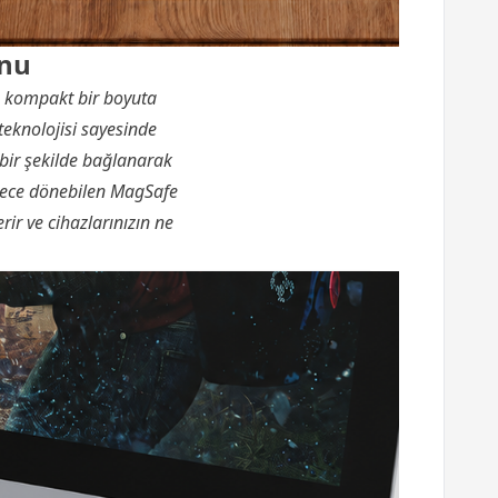
onu
ı, kompakt bir boyuta
teknolojisi sayesinde
i bir şekilde bağlanarak
erece dönebilen MagSafe
ir ve cihazlarınızın ne