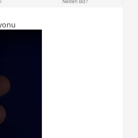
i
Neden Biz?
syonu
lir 3`ü 1 Arada Şarj İstasyonu