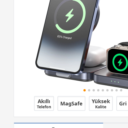
Akıllı
Yüksek
MagSafe
Gri
Telefon
Kalite