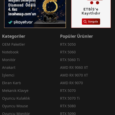
Kategoriler
Popüler Ürünler
OEM Paketler
RTX 5050
Notebook
RTX 5060
Monitör
RTX 5060 Ti
Anakart
AMD RX 9060 XT
İşlemci
AMD RX 9070 XT
Ekran Kartı
AMD RX 9070
Mekanik Klavye
RTX 5070
Oyuncu Kulaklık
RTX 5070 Ti
Oyuncu Mouse
RTX 5080
Oyuncu Monitör
RTX 5090