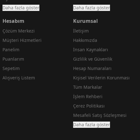
Daha fazla göster
Daha fazla göster
Hesabım
Kurumsal
Çözüm Merkezi
İletişim
Müşteri Hizmetleri
Hakkımızda
Panelim
İnsan Kaynakları
Puanlarım
Gizlilik ve Güvenlik
Sepetim
Hesap Numaraları
Alışveriş Listem
Kişisel Verilerin Korunması
Tüm Markalar
İşlem Rehberi
Çerez Politikası
Mesafeli Satış Sözleşmesi
Daha fazla göster