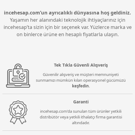
sırasında bilekleri doğru pozisyonda tutar, böylece
uzun süreli kullanımlarda bilek ağrılarını ve
incehesap.com’un ayrıcalıklı dünyasına hoş geldiniz.
yorgunluğu önler.
Yaşamın her alanındaki teknolojik ihtiyaçlarınız için
incehesap’ta sizin için bir seçenek var. Yüzlerce marka ve
on binlerce ürüne en hesaplı fiyatlarla ulaşın.
Tek Tıkla Güvenli Alışveriş
Güvenilir alışveriş ve müşteri memnuniyeti
sunmamızı mümkün kılan operasyonel gücümüzü
keşfedin
.
Garanti
incehesap.com'da sunulan tüm ürünler yetkili
distribütör veya yetkili ithalatçı firma garantisi
altındadır.