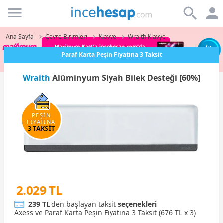
Incehesap
Ana Sayfa
Çevre Birimleri
Klavye
Wraith Klavye
Paraf Karta Peşin Fiyatına 3 Taksit
Wraith
Alüminyum Siyah Bilek Desteği [60%]
PEŞİN
FİYATINA
3 TAKSİT
2.029 TL
239 TL
'den başlayan taksit
seçenekleri
Axess ve Paraf Karta Peşin Fiyatına 3 Taksit (676 TL x 3)