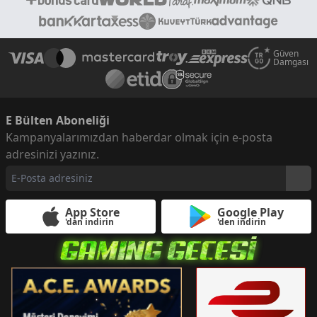
Güven
Damgası
E Bülten Aboneliği
Kampanyalarımızdan haberdar olmak için e-posta
adresinizi yazınız.
App Store
Google Play
'dan indirin
'den indirin