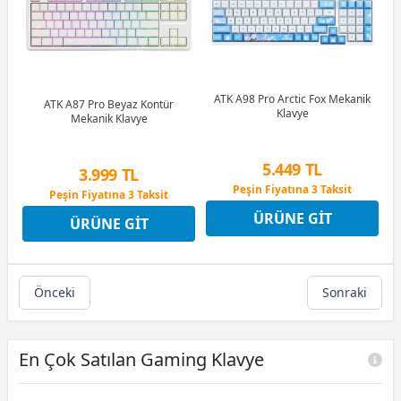
ATK A98 Pro Arctic Fox Mekanik
ATK A87 Pro Beyaz Kontür
Klavye
Mekanik Klavye
5.449 TL
3.999 TL
Peşin Fiyatına 3 Taksit
Peşin Fiyatına 3 Taksit
12 Ay x 641 TL taksitle
12 Ay x 470 TL taksitle
ÜRÜNE GIT
Peşin Fiyatına 3 Taksit
ÜRÜNE GIT
Peşin Fiyatına 3 Taksit
Önceki
Sonraki
En Çok Satılan Gaming Klavye