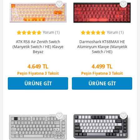
Yorum (1)
Yorum (1)
ATK RS6 Air Zenith Switch
Darmoshark KT68MAX HE
(Manyetik Switch / HE) Klavye
Alüminyum Klavye (Manyetik
Beyaz
Switch / HE)
4.649 TL
4.499 TL
Peşin Fiyatına 3 Taksit
Peşin Fiyatına 3 Taksit
12 Ay x 547 TL taksitle
12 Ay x 529 TL taksitle
ÜRÜNE GIT
ÜRÜNE GIT
Peşin Fiyatına 3 Taksit
Peşin Fiyatına 3 Taksit