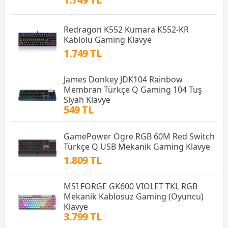
Redragon K552 Kumara K552-KR
Kablolu Gaming Klavye
1.749 TL
James Donkey JDK104 Rainbow
Membran Türkçe Q Gaming 104 Tuş
Siyah Klavye
549 TL
GamePower Ogre RGB 60M Red Switch
Türkçe Q USB Mekanik Gaming Klavye
1.809 TL
MSI FORGE GK600 VIOLET TKL RGB
Mekanik Kablosuz Gaming (Oyuncu)
Klavye
3.799 TL