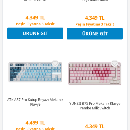
4.349 TL
4.349 TL
Peşin Fiyatına 3 Taksit
Peşin Fiyatına 3 Taksit
12 Ay x 512 TL taksitle
12 Ay x 512 TL taksitle
ÜRÜNE GIT
ÜRÜNE GIT
Peşin Fiyatına 3 Taksit
Peşin Fiyatına 3 Taksit
ATK A87 Pro Kutup Beyazı Mekanik
YUNZII B75 Pro Mekanik Klavye
Klavye
Pembe Milk Switch
4.499 TL
4.349 TL
Peşin Fiyatına 3 Taksit