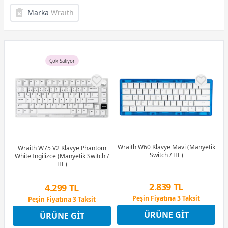
Marka
Wraith
Çok Satıyor
Wraith W60 Klavye Mavi (Manyetik
Wraith W75 V2 Klavye Phantom
Switch / HE)
White İngilizce (Manyetik Switch /
HE)
2.839 TL
4.299 TL
Peşin Fiyatına 3 Taksit
Peşin Fiyatına 3 Taksit
12 Ay x 334 TL taksitle
12 Ay x 506 TL taksitle
ÜRÜNE GIT
Peşin Fiyatına 3 Taksit
ÜRÜNE GIT
Peşin Fiyatına 3 Taksit