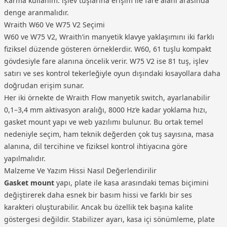
Karma kullanım: işlev tuşlarına erişim ile fare alanı arasında
denge aranmalıdır.
Wraith W60 Ve W75 V2 Seçimi
W60 ve W75 V2, Wraith’in manyetik klavye yaklaşımını iki farklı
fiziksel düzende gösteren örneklerdir. W60, 61 tuşlu kompakt
gövdesiyle fare alanına öncelik verir. W75 V2 ise 81 tuş, işlev
satırı ve ses kontrol tekerleğiyle oyun dışındaki kısayollara daha
doğrudan erişim sunar.
Her iki örnekte de Wraith Flow manyetik switch, ayarlanabilir
0,1–3,4 mm aktivasyon aralığı, 8000 Hz’e kadar yoklama hızı,
gasket mount yapı ve web yazılımı bulunur. Bu ortak temel
nedeniyle seçim, ham teknik değerden çok tuş sayısına, masa
alanına, dil tercihine ve fiziksel kontrol ihtiyacına göre
yapılmalıdır.
Malzeme Ve Yazım Hissi Nasıl Değerlendirilir
Gasket mount
yapı, plate ile kasa arasındaki temas biçimini
değiştirerek daha esnek bir basım hissi ve farklı bir ses
karakteri oluşturabilir. Ancak bu özellik tek başına kalite
göstergesi değildir. Stabilizer ayarı, kasa içi sönümleme, plate