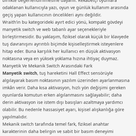
birlikte değerlendirilmesine dayanır. Rekabetçi oyunlara
(Manyetik Switch / HE)
4.299,00 TL
odaklanan kullanıcıyla yazı, oyun ve günlük kullanım arasında
geçiş yapan kullanıcının öncelikleri aynı değildir.
Wraith’in bu kategorideki ayırt edici yönü, kompakt gövdeyi
manyetik switch ve web tabanlı ayar seçenekleriyle
birleştirmesidir. Bu yaklaşım, fiziksel olarak küçük bir klavyede
tuş davranışını ayrıntılı biçimde kişiselleştirmek isteyenlere
hitap eder. Buna karşılık her kullanıcı en düşük aktivasyon
noktasına veya en yüksek yoklama hızına ihtiyaç duymaz.
Manyetik Ve Mekanik Switch Arasındaki Fark
Manyetik switch
, tuş hareketini Hall Effect sensörüyle
algılayarak basım noktasının yazılım üzerinden ayarlanmasına
imkân verir. Daha kısa aktivasyon, hızlı yön değişimi gereken
oyunlarda komutun erken algılanmasını sağlayabilir; daha
derin aktivasyon ise istem dışı basışları azaltmaya yardımcı
olabilir. Bu nedenle hassasiyet ayarı, kişisel alışkanlığa göre
yapılmalıdır.
Mekanik switch tarafında temel fark, fiziksel anahtar
karakterinin daha belirgin ve sabit bir basım deneyimi