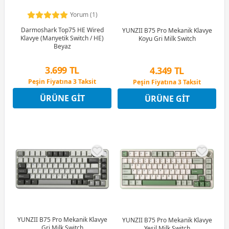
Yorum (1)
Darmoshark Top75 HE Wired
YUNZII B75 Pro Mekanik Klavye
Klavye (Manyetik Switch / HE)
Koyu Gri Milk Switch
Beyaz
3.699 TL
4.349 TL
Peşin Fiyatına 3 Taksit
Peşin Fiyatına 3 Taksit
12 Ay x 435 TL taksitle
12 Ay x 512 TL taksitle
ÜRÜNE GIT
ÜRÜNE GIT
Peşin Fiyatına 3 Taksit
Peşin Fiyatına 3 Taksit
YUNZII B75 Pro Mekanik Klavye
YUNZII B75 Pro Mekanik Klavye
Gri Milk Switch
Yeşil Milk Switch