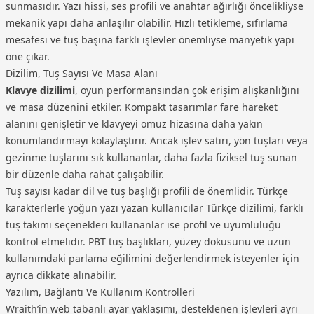
sunmasıdır. Yazı hissi, ses profili ve anahtar ağırlığı öncelikliyse
mekanik yapı daha anlaşılır olabilir. Hızlı tetikleme, sıfırlama
mesafesi ve tuş başına farklı işlevler önemliyse manyetik yapı
öne çıkar.
Dizilim, Tuş Sayısı Ve Masa Alanı
Klavye dizilimi
, oyun performansından çok erişim alışkanlığını
ve masa düzenini etkiler. Kompakt tasarımlar fare hareket
alanını genişletir ve klavyeyi omuz hizasına daha yakın
konumlandırmayı kolaylaştırır. Ancak işlev satırı, yön tuşları veya
gezinme tuşlarını sık kullananlar, daha fazla fiziksel tuş sunan
bir düzenle daha rahat çalışabilir.
Tuş sayısı kadar dil ve tuş başlığı profili de önemlidir. Türkçe
karakterlerle yoğun yazı yazan kullanıcılar Türkçe dizilimi, farklı
tuş takımı seçenekleri kullananlar ise profil ve uyumluluğu
kontrol etmelidir. PBT tuş başlıkları, yüzey dokusunu ve uzun
kullanımdaki parlama eğilimini değerlendirmek isteyenler için
ayrıca dikkate alınabilir.
Yazılım, Bağlantı Ve Kullanım Kontrolleri
Wraith’in web tabanlı ayar yaklaşımı, desteklenen işlevleri ayrı