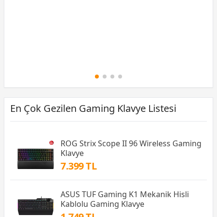
12 Ay x 274 TL taksitle
Peşin Fiyatına 3 Taksit
En Çok Gezilen Gaming Klavye Listesi
ROG Strix Scope II 96 Wireless Gaming
Klavye
7.399 TL
ASUS TUF Gaming K1 Mekanik Hisli
Kablolu Gaming Klavye
1.749 TL