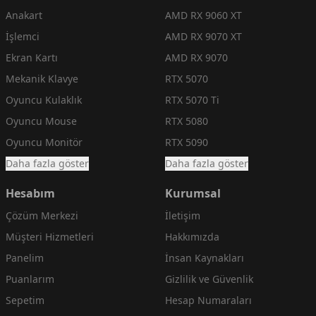
Anakart
AMD RX 9060 XT
İşlemci
AMD RX 9070 XT
Ekran Kartı
AMD RX 9070
Mekanik Klavye
RTX 5070
Oyuncu Kulaklık
RTX 5070 Ti
Oyuncu Mouse
RTX 5080
Oyuncu Monitör
RTX 5090
Daha fazla göster
Daha fazla göster
Hesabım
Kurumsal
Çözüm Merkezi
İletişim
Müşteri Hizmetleri
Hakkımızda
Panelim
İnsan Kaynakları
Puanlarım
Gizlilik ve Güvenlik
Sepetim
Hesap Numaraları