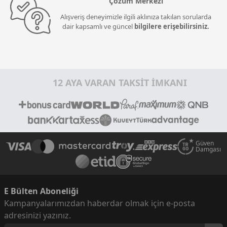
Çözüm Merkezi
Alışveriş deneyimizle ilgili aklınıza takılan sorularda
dair kapsamlı ve güncel
bilgilere erişebilirsiniz.
12 AYA VARAN TAKSİT İMKANI
Güven
Damgası
E Bülten Aboneliği
Kampanyalarımızdan haberdar olmak için e-posta
adresinizi yazınız.