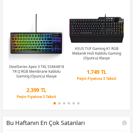
w
G
 Q
ASUS TUF Gaming K1 RGB
Mekanik Hisli Kablolu Gaming
(Oyuncu) Klavye
SteelSeries Apex 3 TKL SSK64818
1.749 TL
TR Q RGB Membrane Kablolu
Gaming (Oyuncu) Klavye
Peşin Fiyatına 3 Taksit
12 Ay x 206 TL taksitle
Peşin Fiyatına 3 Taksit
2.399 TL
Peşin Fiyatına 3 Taksit
12 Ay x 282 TL taksitle
Peşin Fiyatına 3 Taksit
Bu Haftanın En Çok Satanları