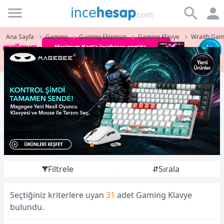
Incehesap
Ana Sayfa
Gaming
Gaming Ekipman
Gaming Klavye
Wraith Gam
Filtrele
Sırala
Seçtiğiniz kriterlere uyan
31
adet Gaming Klavye
bulundu.