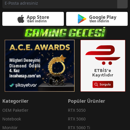
App Store
Google Play
'dan indirin
'den indirin
Kategoriler
Popüler Ürünler
OEM Paketler
RTX 5050
Notebook
RTX 5060
Monitör
RTX 5060 Ti