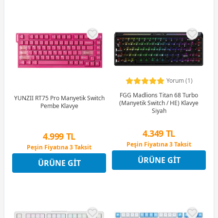
Yorum (1)
FGG Madlions Titan 68 Turbo
YUNZII RT75 Pro Manyetik Switch
(Manyetik Switch / HE) Klavye
Pembe Klavye
Siyah
4.349 TL
4.999 TL
Peşin Fiyatına 3 Taksit
Peşin Fiyatına 3 Taksit
12 Ay x 512 TL taksitle
12 Ay x 588 TL taksitle
ÜRÜNE GIT
Peşin Fiyatına 3 Taksit
ÜRÜNE GIT
Peşin Fiyatına 3 Taksit