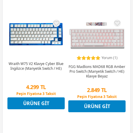
Yorum (1)
Wraith W75 V2 Klavye Cyber Blue
FGG Madlions MAD68 RGB Amber
İngilizce (Manyetik Switch / HE)
Pro Switch (Manyetik Switch / HE)
Klavye Beyaz
4.299 TL
2.849 TL
Peşin Fiyatına 3 Taksit
Peşin Fiyatına 3 Taksit
12 Ay x 506 TL taksitle
12 Ay x 335 TL taksitle
ÜRÜNE GIT
Peşin Fiyatına 3 Taksit
ÜRÜNE GIT
Peşin Fiyatına 3 Taksit