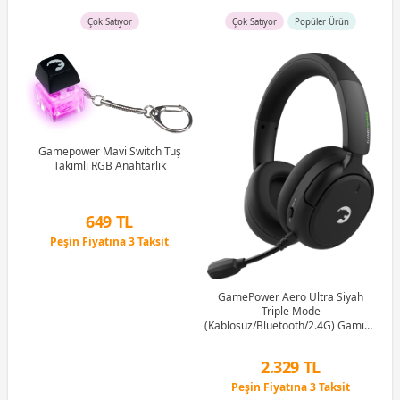
Çok Satıyor
Çok Satıyor
Popüler Ürün
B)
Ram
Gamepower Mavi Switch Tuş
Takımlı RGB Anahtarlık
G
1M
649 TL
Peşin Fiyatına 3 Taksit
12 Ay x 76 TL taksitle
Peşin Fiyatına 3 Taksit
GamePower Aero Ultra Siyah
Triple Mode
(Kablosuz/Bluetooth/2.4G) Gaming
(Oyuncu) Kulaklık
2.329 TL
Peşin Fiyatına 3 Taksit