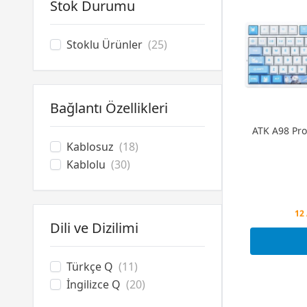
MSI
(4)
Stok Durumu
MageGee
(19)
Rampage
(1)
Stoklu Ürünler
(25)
Razer
(10)
Redragon
(14)
SteelSeries
(13)
Bağlantı Özellikleri
Wraith
(31)
ATK A98 Pro
Kablosuz
(18)
Kablolu
(30)
Peş
Dili ve Dizilimi
12 
Peş
Türkçe Q
(11)
İngilizce Q
(20)