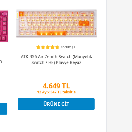
Yorum (1)
ATK RS6 Air Zenith Switch (Manyetik
h
Switch / HE) Klavye Beyaz
4.649 TL
Peşin Fiyatına 3 Taksit
12 Ay x 547 TL taksitle
Peşin Fiyatına 3 Taksit
ÜRÜNE GIT