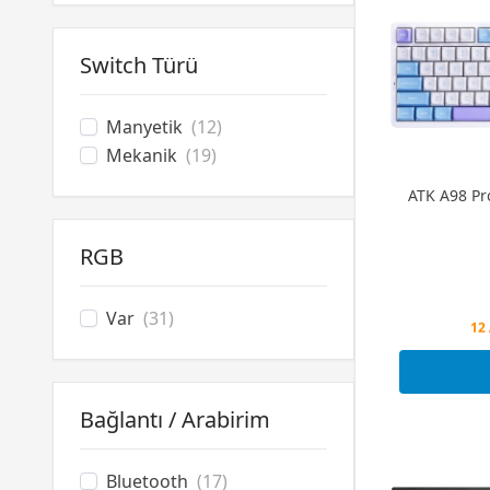
Switch Türü
Manyetik
(12)
Mekanik
(19)
ATK A98 Pr
RGB
Var
(31)
Peş
12 
Peş
Bağlantı / Arabirim
Bluetooth
(17)