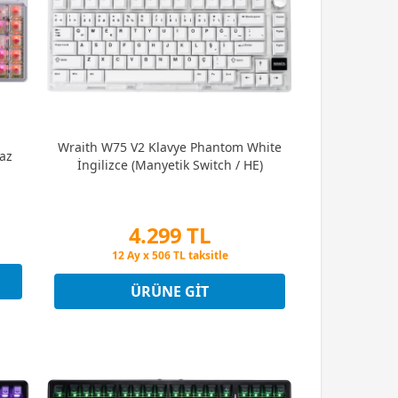
Wraith W75 V2 Klavye Phantom White
yaz
İngilizce (Manyetik Switch / HE)
4.299 TL
Peşin Fiyatına 3 Taksit
12 Ay x 506 TL taksitle
Peşin Fiyatına 3 Taksit
ÜRÜNE GIT