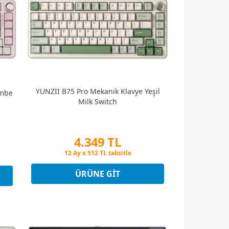
YUNZII B75 Pro Mekanik Klavye Yeşil
embe
Milk Switch
4.349 TL
Peşin Fiyatına 3 Taksit
12 Ay x 512 TL taksitle
Peşin Fiyatına 3 Taksit
ÜRÜNE GIT