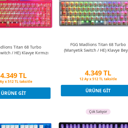
FGG Madlions Titan 68 Turbo
dlions Titan 68 Turbo
(Manyetik Switch / HE) Klavye Be
witch / HE) Klavye Kırmızı
4.349 TL
4.349 TL
Peşin Fiyatına 3 Taksit
in Fiyatına 3 Taksit
12 Ay x 512 TL taksitle
Ay x 512 TL taksitle
Peşin Fiyatına 3 Taksit
ÜRÜNE GIT
in Fiyatına 3 Taksit
ÜRÜNE GIT
Çok Satıyor