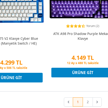
Yorum (2)
ATK A98 Pro Shadow Purple Meka
Klavye
75 V2 Klavye Cyber Blue
e (Manyetik Switch / HE)
4.149 TL
4.299 TL
Peşin Fiyatına 3 Taksit
12 Ay x 488 TL taksitle
in Fiyatına 3 Taksit
Peşin Fiyatına 3 Taksit
Ay x 506 TL taksitle
ÜRÜNE GIT
in Fiyatına 3 Taksit
ÜRÜNE GIT
1
2
Previous
Next