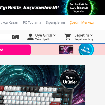
ştıkça Kazan
PC Toplama
Siparişlerim
Çözüm Merkezi
Üye Girişi
Sepetim
Yeni Üyelik
Sepetiniz boş