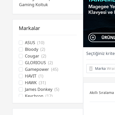
Gaming Koltuk
Gaming Masa
Ekipman Aksesuarları
Altyapı Ekipmanları
Markalar
ASUS
(10)
Bloody
(2)
Seçtiğiniz krit
Cougar
(2)
GLORIOUS
(2)
Marka
Wrai
Gamepower
(45)
HAVIT
(1)
HAWK
(31)
James Donkey
(5)
Akıllı Sıralama
Keychron
(12)
Lenovo
(1)
Logitech
(4)