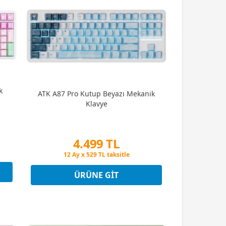
k
ATK A87 Pro Kutup Beyazı Mekanik
Klavye
4.499 TL
Peşin Fiyatına 3 Taksit
12 Ay x 529 TL taksitle
Peşin Fiyatına 3 Taksit
ÜRÜNE GIT