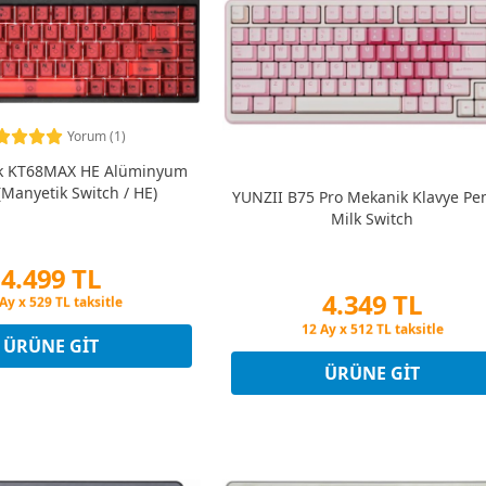
Yorum (1)
k KT68MAX HE Alüminyum
(Manyetik Switch / HE)
YUNZII B75 Pro Mekanik Klavye P
Milk Switch
4.499 TL
4.349 TL
in Fiyatına 3 Taksit
Ay x 529 TL taksitle
Peşin Fiyatına 3 Taksit
in Fiyatına 3 Taksit
ÜRÜNE GIT
12 Ay x 512 TL taksitle
Peşin Fiyatına 3 Taksit
ÜRÜNE GIT