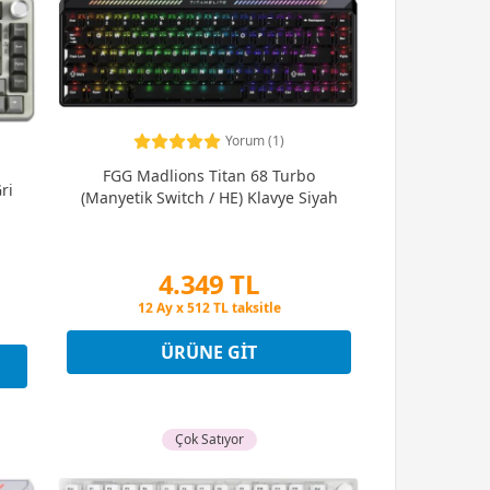
Yorum (1)
FGG Madlions Titan 68 Turbo
ri
(Manyetik Switch / HE) Klavye Siyah
4.349 TL
Peşin Fiyatına 3 Taksit
12 Ay x 512 TL taksitle
Peşin Fiyatına 3 Taksit
ÜRÜNE GIT
Çok Satıyor