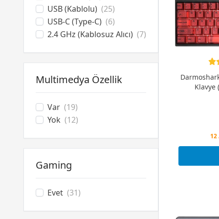
USB (Kablolu)
(25)
USB-C (Type-C)
(6)
2.4 GHz (Kablosuz Alıcı)
(7)
Darmoshar
Multimedya Özellik
Klavye 
Var
(19)
Yok
(12)
Peş
12 
Peş
Gaming
Evet
(31)