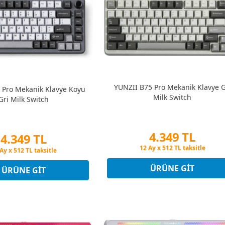
YUNZII B75 Pro Mekanik Klavye G
 Pro Mekanik Klavye Koyu
Milk Switch
Gri Milk Switch
4.349 TL
4.349 TL
Peşin Fiyatına 3 Taksit
in Fiyatına 3 Taksit
12 Ay x 512 TL taksitle
Ay x 512 TL taksitle
Peşin Fiyatına 3 Taksit
in Fiyatına 3 Taksit
ÜRÜNE GIT
ÜRÜNE GIT