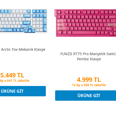
 Arctic Fox Mekanik Klavye
YUNZII RT75 Pro Manyetik Switc
Pembe Klavye
5.449 TL
4.999 TL
in Fiyatına 3 Taksit
Ay x 641 TL taksitle
Peşin Fiyatına 3 Taksit
in Fiyatına 3 Taksit
12 Ay x 588 TL taksitle
ÜRÜNE GIT
Peşin Fiyatına 3 Taksit
ÜRÜNE GIT