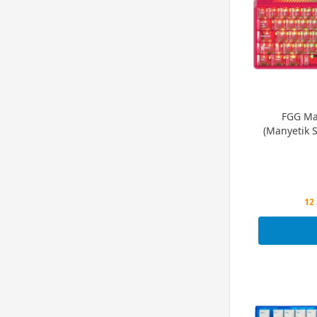
FGG Ma
(Manyetik S
Peş
12 
Peş