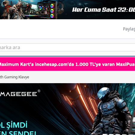
Payla
th Gaming Klavye