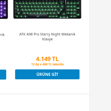
ATK A98 Pro Starry Night Mekanik
nik
Klavye
4.149 TL
Peşin Fiyatına 3 Taksit
12 Ay x 488 TL taksitle
Peşin Fiyatına 3 Taksit
ÜRÜNE GIT