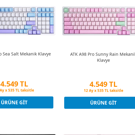
o Sea Salt Mekanik Klavye
ATK A98 Pro Sunny Rain Mekani
Klavye
4.549 TL
4.549 TL
in Fiyatına 3 Taksit
Peşin Fiyatına 3 Taksit
Ay x 535 TL taksitle
12 Ay x 535 TL taksitle
in Fiyatına 3 Taksit
Peşin Fiyatına 3 Taksit
ÜRÜNE GIT
ÜRÜNE GIT