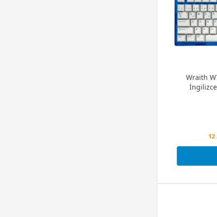
Wraith W
İngilizc
Peş
12 
Peş