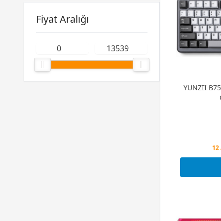
Fiyat Aralığı
YUNZII B75
Peş
12 
Peş