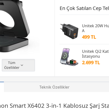
En Çok Satılan Cep Tel
Unitek 20W Hız
A
499 TL
Unitek Qi2 Katl
İstasyonu
2.699 TL
Tüm
Özellikler
Teknik Özellikler
on Smart X6402 3-in-1 Kablosuz Şarj St