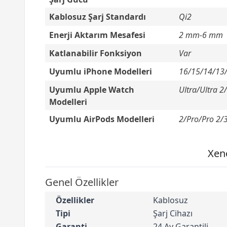
Kablosuz Şarj Standardı
Qi2
Enerji Aktarım Mesafesi
2 mm-6 mm
Katlanabilir Fonksiyon
Var
Uyumlu iPhone Modelleri
16/15/14/13
Uyumlu Apple Watch
Ultra/Ultra 2
Modelleri
Uyumlu AirPods Modelleri
2/Pro/Pro 2/
Xeno
Genel Özellikler
Özellikler
Kablosuz
Tipi
Şarj Cihazı
Garanti
24 Ay Garantili