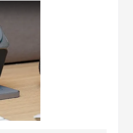
-in-1 Kablosuz Şarj Standı