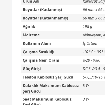
Ürün Adı
Kablosuz Şarj
Boyutlar (Katlanmış)
66 mm x 66 
Boyutlar (Katlanmamış)
66 mm x 66
Ağırlık
198 g
Malzeme
Alüminyum, 
Kullanım Alanı
İç Ortam
Çalışma Sıcaklığı
-10 °C ~ 35 °
Çalışma Nem Oranı
%20 - %80
Güç Girişi
DC 5 V/3 A - 
Telefon
Kablosuz Şarj Gücü
5/7,5/10/15
Kulaklık Maksimum Kablosuz
5 W
Şarj Gücü
Saat Maksimum Kablosuz
3 W
Şarj Gücü