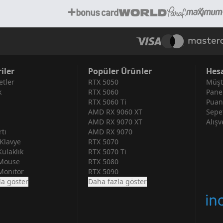
iler
Popüler Ürünler
Hes
tler
RTX 5050
Müşt
k
RTX 5060
Pane
RTX 5060 Ti
Puan
AMD RX 9060 XT
Sepe
AMD RX 9070 XT
Alışv
tı
AMD RX 9070
Klavye
RTX 5070
ulaklık
RTX 5070 Ti
Mouse
RTX 5080
Monitör
RTX 5090
la göster
Daha fazla göster