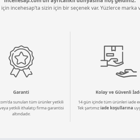
incehesap.com’un ayrıcalıklı dünyasına hoş geldiniz.
 için incehesap’ta sizin için bir seçenek var. Yüzlerce marka v
Garanti
Kolay ve Güvenli İad
com'da sunulan tüm ürünler yetkili
14 gün içinde tüm ürünleri iade ed
veya yetkili ithalatçı firma garantisi
Tek şartımız
iade koşullarına
uyg
altındadır.