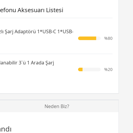
efonu Aksesuarı Listesi
lı Şarj Adaptörü 1*USB-C 1*USB-
%80
anabilir 3`ü 1 Arada Şarj
%20
Neden Biz?
andı