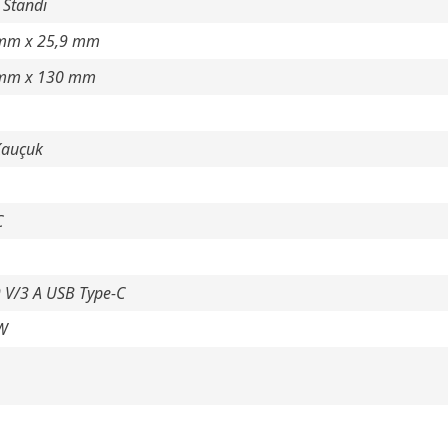
 Standı
mm x 25,9 mm
 mm x 130 mm
Kauçuk
C
9 V/3 A USB Type-C
 W