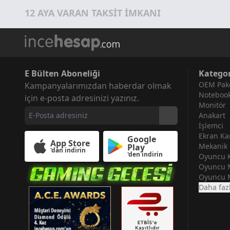
12 AYA VARAN TAKSİT İMKANI
E Bülten Aboneliği
Kategor
OEM Pake
Kampanyalarımızdan haberdar olmak
Noteboo
için e-posta adresinizi yazınız.
Monitör
Anakart
İşlemci
Ekran Kar
Google
App Store
Mekanik 
Play
'dan indirin
'den indirin
Oyuncu K
Oyuncu 
Oyuncu 
Daha faz