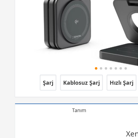
Şarj
Kablosuz Şarj
Hızlı Şarj
Tanım
Xen