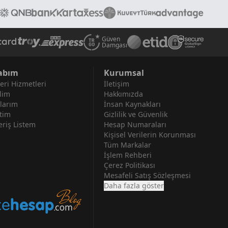
Güven
Damgası
abım
Kurumsal
eri Hizmetleri
İletişim
lim
Hakkımızda
larım
İnsan Kaynakları
tim
Gizlilik ve Güvenlik
eriş Listem
Hesap Numaraları
Kişisel Verilerin Korunması
Tüm Markalar
İşlem Rehberi
Çerez Politikası
Mesafeli Satış Sözleşmesi
Daha fazla göster