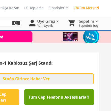
ştıkça Kazan
PC Toplama
Siparişlerim
Çözüm Merkezi
Üye Girişi
Sepetim
Yeni Üyelik
Sepetiniz boş
n-1 Kablosuz Şarj Standı
Stoğa Girince Haber Ver
Cep
Tüm Cep Telefonu Aksesuarları
arı