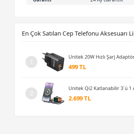
En Çok Satılan Cep Telefonu Aksesuarı Li
Unitek 20W Hızlı Şarj Adapt
1
499 TL
Unitek Qi2 Katlanabilir 3`ü 1
2
2.699 TL