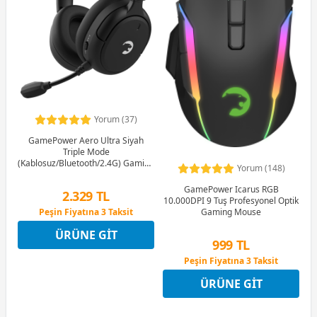
Yorum (37)
GamePower Aero Ultra Siyah
Triple Mode
(Kablosuz/Bluetooth/2.4G) Gaming
Yorum (148)
(Oyuncu) Kulaklık
GamePower Icarus RGB
2.329 TL
10.000DPI 9 Tuş Profesyonel Optik
Peşin Fiyatına 3 Taksit
Gaming Mouse
12 Ay x 274 TL taksitle
ÜRÜNE GIT
Peşin Fiyatına 3 Taksit
999 TL
Peşin Fiyatına 3 Taksit
12 Ay x 118 TL taksitle
ÜRÜNE GIT
Peşin Fiyatına 3 Taksit