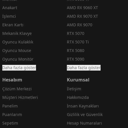
Anakart
AMD RX 9060 XT
İşlemci
AMD RX 9070 XT
Ekran Kartı
AMD RX 9070
Mekanik Klavye
RTX 5070
Oyuncu Kulaklık
RTX 5070 Ti
Oyuncu Mouse
RTX 5080
Oyuncu Monitör
RTX 5090
Daha fazla göster
Daha fazla göster
Hesabım
Kurumsal
Çözüm Merkezi
İletişim
Müşteri Hizmetleri
Hakkımızda
Panelim
İnsan Kaynakları
Puanlarım
Gizlilik ve Güvenlik
Sepetim
Hesap Numaraları