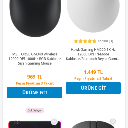
Yorum (3)
Hawk Gaming HM220 1K Hz
12000 DPI Tri-Mode
MSI FORGE GM340 Wireless
Kablosuz/Bluetooth Beyaz Gaming
12000 DPI 1000Hz RGB Kablosuz
Mouse
Siyah Gaming Mouse
1.449 TL
969 TL
Peşin Fiyatına 3 Taksit
Peşin Fiyatına 3 Taksit
12 Ay x 170 TL taksitle
ÜRÜNE GIT
12 Ay x 114 TL taksitle
Peşin Fiyatına 3 Taksit
ÜRÜNE GIT
Peşin Fiyatına 3 Taksit
Çok Satıyor