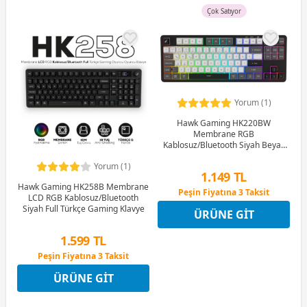
Çok Satıyor
Yorum (1)
Hawk Gaming HK220BW
Membrane RGB
Kablosuz/Bluetooth Siyah Beyaz
TKL Türkçe Gaming Klavye
Yorum (1)
1.149 TL
Hawk Gaming HK258B Membrane
Peşin Fiyatına 3 Taksit
LCD RGB Kablosuz/Bluetooth
12 Ay x 135 TL taksitle
Siyah Full Türkçe Gaming Klavye
ÜRÜNE GIT
Peşin Fiyatına 3 Taksit
1.599 TL
Peşin Fiyatına 3 Taksit
12 Ay x 188 TL taksitle
ÜRÜNE GIT
Peşin Fiyatına 3 Taksit