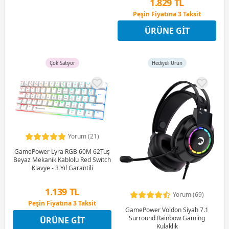
1.829 TL
Peşin Fiyatına 3 Taksit
12 Ay x 215 TL taksitle
ÜRÜNE GIT
Peşin Fiyatına 3 Taksit
Çok Satıyor
Hediyeli Ürün
Yorum (21)
GamePower Lyra RGB 60M 62Tuş
Beyaz Mekanik Kablolu Red Switch
Klavye - 3 Yıl Garantili
1.139 TL
Yorum (69)
Peşin Fiyatına 3 Taksit
GamePower Voldon Siyah 7.1
12 Ay x 134 TL taksitle
Surround Rainbow Gaming
ÜRÜNE GIT
Peşin Fiyatına 3 Taksit
Kulaklık