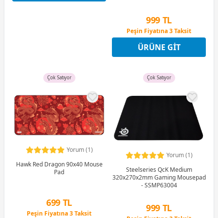
999 TL
Peşin Fiyatına 3 Taksit
12 Ay x 118 TL taksitle
ÜRÜNE GIT
Peşin Fiyatına 3 Taksit
Çok Satıyor
Çok Satıyor
Yorum (1)
Yorum (1)
Hawk Red Dragon 90x40 Mouse
Steelseries QcK Medium
Pad
320x270x2mm Gaming Mousepad
- SSMP63004
699 TL
999 TL
Peşin Fiyatına 3 Taksit