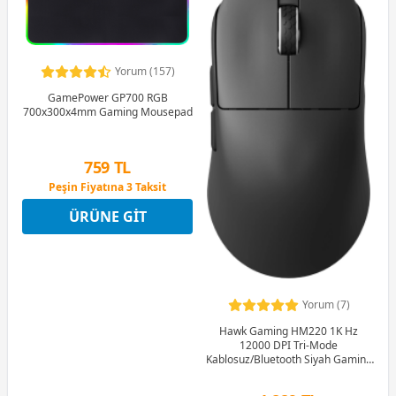
Yorum (157)
GamePower GP700 RGB
700x300x4mm Gaming Mousepad
759 TL
Peşin Fiyatına 3 Taksit
12 Ay x 89 TL taksitle
ÜRÜNE GIT
Peşin Fiyatına 3 Taksit
Yorum (7)
Hawk Gaming HM220 1K Hz
12000 DPI Tri-Mode
Kablosuz/Bluetooth Siyah Gaming
Mouse