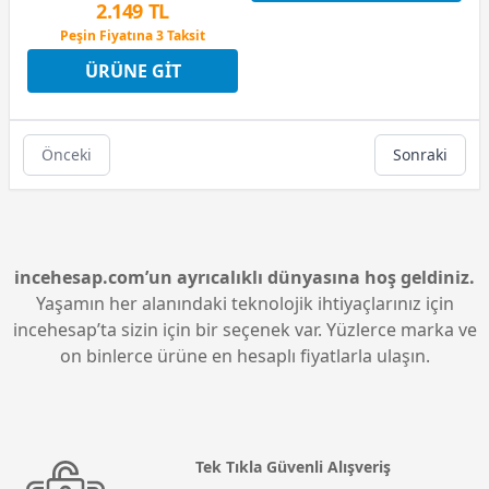
2.149 TL
Peşin Fiyatına 3 Taksit
12 Ay x 253 TL taksitle
ÜRÜNE GIT
Peşin Fiyatına 3 Taksit
Önceki
Sonraki
incehesap.com’un ayrıcalıklı dünyasına hoş geldiniz.
Yaşamın her alanındaki teknolojik ihtiyaçlarınız için
incehesap’ta sizin için bir seçenek var. Yüzlerce marka ve
on binlerce ürüne en hesaplı fiyatlarla ulaşın.
Tek Tıkla Güvenli Alışveriş