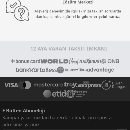
Çözüm Merkezi
Alışveriş deneyimizle ilgili aklınıza takılan sorularda
dair kapsamlı ve güncel
bilgilere erişebilirsiniz.
12 AYA VARAN TAKSİT İMKANI
Güven
Damgası
E Bülten Aboneliği
Kampanyalarımızdan haberdar olmak için e-posta
adresinizi yazınız.