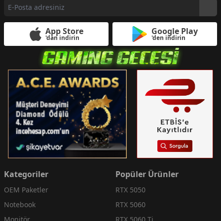
App Store
Google Play
'dan indirin
'den indirin
Kategoriler
Popüler Ürünler
OEM Paketler
RTX 5050
Notebook
RTX 5060
Monitör
RTX 5060 Ti