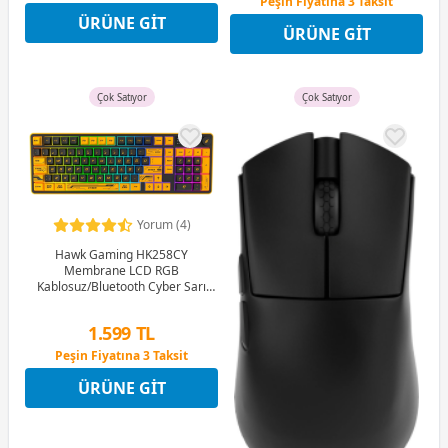
Peşin Fiyatına 3 Taksit
12 Ay x 82 TL taksitle
12 Ay x 118 TL taksitle
ÜRÜNE GIT
Peşin Fiyatına 3 Taksit
ÜRÜNE GIT
Peşin Fiyatına 3 Taksit
Çok Satıyor
Çok Satıyor
Yorum (4)
Hawk Gaming HK258CY
Membrane LCD RGB
Kablosuz/Bluetooth Cyber Sarı
Siyah Full Türkçe Gaming Klavye
1.599 TL
Peşin Fiyatına 3 Taksit
12 Ay x 188 TL taksitle
ÜRÜNE GIT
Peşin Fiyatına 3 Taksit