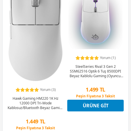
Yorum (1)
SteelSeries Rival 3 Gen 2
SSM62516 Optik 6 Tuş 8500DPI
Beyaz Kablolu Gaming (Oyuncu)
Mouse
1.499 TL
Yorum (3)
Peşin Fiyatına 3 Taksit
Hawk Gaming HM220 1K Hz
12 Ay x 176 TL taksitle
12000 DPI Tri-Mode
ÜRÜNE GIT
Peşin Fiyatına 3 Taksit
Kablosuz/Bluetooth Beyaz Gaming
Mouse
1.449 TL
Peşin Fiyatına 3 Taksit