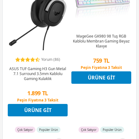
MageGee GK980 98 Tuş RGB
Kablolu Membran Gaming Beyaz
Klavye
759 TL
Yorum (86)
Peşin Fiyatına 3 Taksit
ASUS TUF Gaming H3 Gun Metal
12 Ay x 89 TL taksitle
7.1 Surround 3.5mm Kablolu
ÜRÜNE GIT
Peşin Fiyatına 3 Taksit
Gaming Kulaklık
1.899 TL
Peşin Fiyatına 3 Taksit
12 Ay x 223 TL taksitle
ÜRÜNE GIT
Peşin Fiyatına 3 Taksit
Çok Satıyor
Popüler Ürün
Çok Satıyor
Popüler Ürün