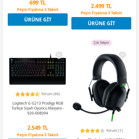
699 TL
2.499 TL
Peşin Fiyatına 3 Taksit
Peşin Fiyatına 3 Taksit
12 Ay x 82 TL taksitle
12 Ay x 294 TL taksitle
ÜRÜNE GIT
Peşin Fiyatına 3 Taksit
ÜRÜNE GIT
Peşin Fiyatına 3 Taksit
Çok Satıyor
Yorum (66)
Logitech G G213 Prodigy RGB
Türkçe Siyah Oyuncu Klavyesi -
920-008094
2.549 TL
Yorum (1)
Peşin Fiyatına 3 Taksit