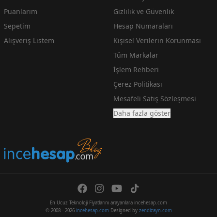
Puanlarım
Gizlilik ve Güvenlik
Sepetim
Hesap Numaraları
Alışveriş Listem
Kişisel Verilerin Korunması
Tüm Markalar
İşlem Rehberi
Çerez Politikası
Mesafeli Satış Sözleşmesi
Daha fazla göster
En Ucuz Teknoloji Fiyatlarını arayanlara incehesap.com
© 2008 - 2026
incehesap.com
Designed by
zendizayn.com