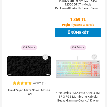
Hawk Gaming HM120 1K Hz
12500 DPI Tri-Mode
Kablosuz/Bluetooth Beyaz Gaming
Mouse
1.369 TL
Peşin Fiyatına 3 Taksit
12 Ay x 161 TL taksitle
ÜRÜNE GIT
Peşin Fiyatına 3 Taksit
Çok Satıyor
Çok Satıyor
Yorum (1)
Hawk Siyah Maze 90x40 Mouse
SteelSeries SSK64948 Apex 3 TKL
Pad
TR Q RGB Membrane Kablolu
Beyaz Gaming (Oyuncu) Klavye