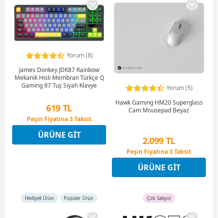
Yorum (8)
James Donkey JDK87 Rainbow
Mekanik Hisli Membran Türkçe Q
Gaming 87 Tuş Siyah Klavye
Yorum (5)
Hawk Gaming HM20 Superglass
619 TL
Cam Mousepad Beyaz
Peşin Fiyatına 3 Taksit
12 Ay x 73 TL taksitle
ÜRÜNE GIT
Peşin Fiyatına 3 Taksit
2.099 TL
Peşin Fiyatına 3 Taksit
12 Ay x 247 TL taksitle
ÜRÜNE GIT
Peşin Fiyatına 3 Taksit
Hediyeli Ürün
Popüler Ürün
Çok Satıyor