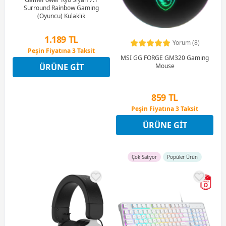
Surround Rainbow Gaming
(Oyuncu) Kulaklık
1.189 TL
Yorum (8)
Peşin Fiyatına 3 Taksit
MSI GG FORGE GM320 Gaming
12 Ay x 140 TL taksitle
ÜRÜNE GIT
Mouse
Peşin Fiyatına 3 Taksit
859 TL
Peşin Fiyatına 3 Taksit
12 Ay x 101 TL taksitle
ÜRÜNE GIT
Peşin Fiyatına 3 Taksit
Çok Satıyor
Popüler Ürün