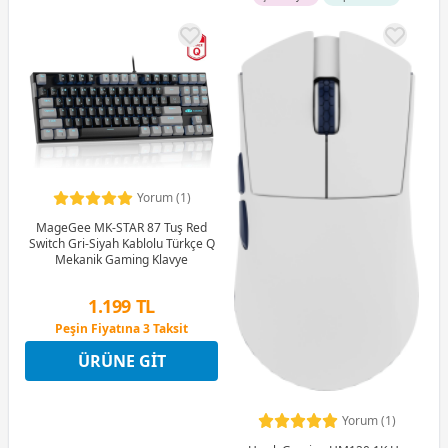
Yorum (1)
MageGee MK-STAR 87 Tuş Red
Switch Gri-Siyah Kablolu Türkçe Q
Mekanik Gaming Klavye
1.199 TL
Peşin Fiyatına 3 Taksit
12 Ay x 141 TL taksitle
ÜRÜNE GIT
Peşin Fiyatına 3 Taksit
Yorum (1)