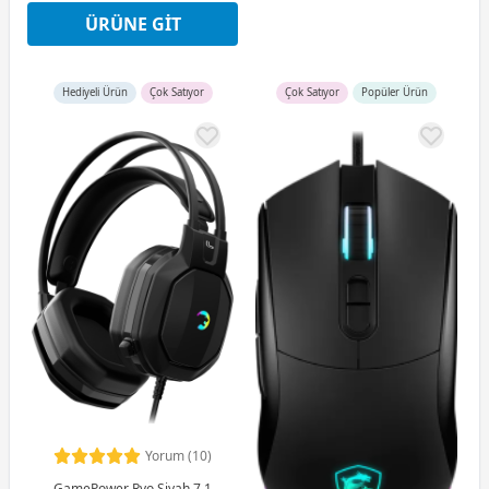
12 Ay x 170 TL taksitle
ÜRÜNE GIT
Peşin Fiyatına 3 Taksit
Hediyeli Ürün
Çok Satıyor
Çok Satıyor
Popüler Ürün
Yorum (10)
GamePower Ryo Siyah 7.1