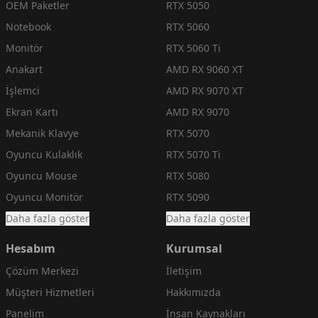
OEM Paketler
RTX 5050
Notebook
RTX 5060
Monitör
RTX 5060 Ti
Anakart
AMD RX 9060 XT
İşlemci
AMD RX 9070 XT
Ekran Kartı
AMD RX 9070
Mekanik Klavye
RTX 5070
Oyuncu Kulaklık
RTX 5070 Ti
Oyuncu Mouse
RTX 5080
Oyuncu Monitör
RTX 5090
Daha fazla göster
Daha fazla göster
Hesabım
Kurumsal
Çözüm Merkezi
İletişim
Müşteri Hizmetleri
Hakkımızda
Panelim
İnsan Kaynakları