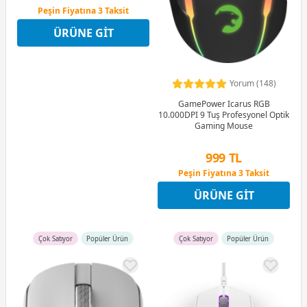
Peşin Fiyatına 3 Taksit
12 Ay x 82 TL taksitle
ÜRÜNE GIT
Peşin Fiyatına 3 Taksit
Yorum (148)
GamePower Icarus RGB
10.000DPI 9 Tuş Profesyonel Optik
Gaming Mouse
999 TL
Peşin Fiyatına 3 Taksit
12 Ay x 118 TL taksitle
ÜRÜNE GIT
Peşin Fiyatına 3 Taksit
Çok Satıyor
Popüler Ürün
Çok Satıyor
Popüler Ürün