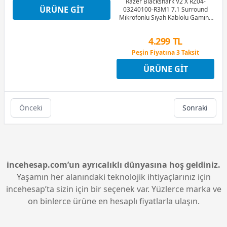
12 Ay x 300 TL taksitle
Razer Blackshark V2 X RZ04-
ÜRÜNE GIT
Peşin Fiyatına 3 Taksit
03240100-R3M1 7.1 Surround
Mikrofonlu Siyah Kablolu Gaming
(Oyuncu) Kulaklık
4.299 TL
Peşin Fiyatına 3 Taksit
12 Ay x 506 TL taksitle
ÜRÜNE GIT
Peşin Fiyatına 3 Taksit
Önceki
Sonraki
incehesap.com’un ayrıcalıklı dünyasına hoş geldiniz.
Yaşamın her alanındaki teknolojik ihtiyaçlarınız için
incehesap’ta sizin için bir seçenek var. Yüzlerce marka ve
on binlerce ürüne en hesaplı fiyatlarla ulaşın.