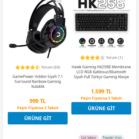
Yorum (1)
Hawk Gaming HK258B Membrane
Yorum (69)
LCD RGB Kablosuz/Bluetooth
GamePower Voldon Siyah 7.1
Siyah Full Türkçe Gaming Klavye
Surround Rainbow Gaming
Kulaklık
1.599 TL
Peşin Fiyatına 3 Taksit
999 TL
12 Ay x 188 TL taksitle
ÜRÜNE GIT
Peşin Fiyatına 3 Taksit
Peşin Fiyatına 3 Taksit
12 Ay x 118 TL taksitle
ÜRÜNE GIT
Peşin Fiyatına 3 Taksit
Çok Satıyor
Popüler Ürün