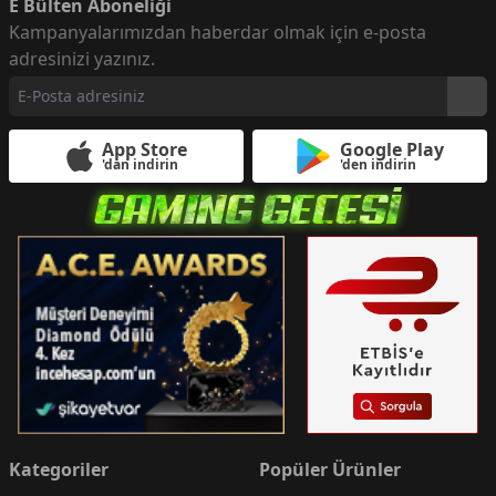
E Bülten Aboneliği
Kampanyalarımızdan haberdar olmak için e-posta
adresinizi yazınız.
App Store
Google Play
'dan indirin
'den indirin
Kategoriler
Popüler Ürünler