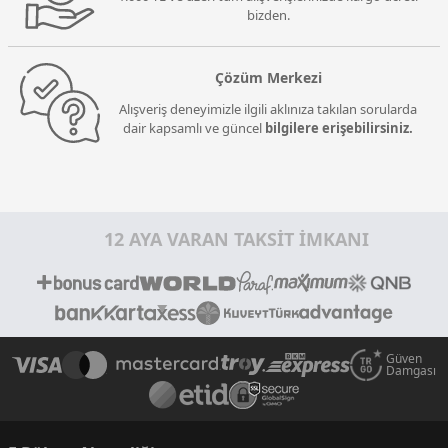
bizden.
Çözüm Merkezi
Alışveriş deneyimizle ilgili aklınıza takılan sorularda
dair kapsamlı ve güncel
bilgilere erişebilirsiniz.
12 AYA VARAN TAKSİT İMKANI
Güven
Damgası