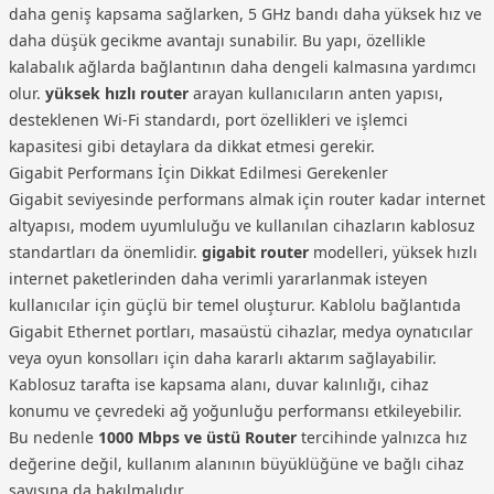
daha geniş kapsama sağlarken, 5 GHz bandı daha yüksek hız ve
daha düşük gecikme avantajı sunabilir. Bu yapı, özellikle
kalabalık ağlarda bağlantının daha dengeli kalmasına yardımcı
olur.
yüksek hızlı router
arayan kullanıcıların anten yapısı,
desteklenen Wi-Fi standardı, port özellikleri ve işlemci
kapasitesi gibi detaylara da dikkat etmesi gerekir.
Gigabit Performans İçin Dikkat Edilmesi Gerekenler
Gigabit seviyesinde performans almak için router kadar internet
altyapısı, modem uyumluluğu ve kullanılan cihazların kablosuz
standartları da önemlidir.
gigabit router
modelleri, yüksek hızlı
internet paketlerinden daha verimli yararlanmak isteyen
kullanıcılar için güçlü bir temel oluşturur. Kablolu bağlantıda
Gigabit Ethernet portları, masaüstü cihazlar, medya oynatıcılar
veya oyun konsolları için daha kararlı aktarım sağlayabilir.
Kablosuz tarafta ise kapsama alanı, duvar kalınlığı, cihaz
konumu ve çevredeki ağ yoğunluğu performansı etkileyebilir.
Bu nedenle
1000 Mbps ve üstü Router
tercihinde yalnızca hız
değerine değil, kullanım alanının büyüklüğüne ve bağlı cihaz
sayısına da bakılmalıdır.