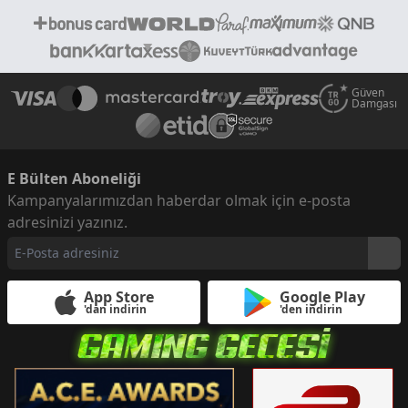
Güven
Damgası
E Bülten Aboneliği
Kampanyalarımızdan haberdar olmak için e-posta
adresinizi yazınız.
App Store
Google Play
'dan indirin
'den indirin