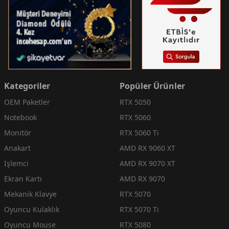
Kategoriler
Popüler Ürünler
OEM Paketler
RTX 5050
Notebook
RTX 5060
Monitör
RTX 5060 Ti
Anakart
AMD RX 9060 XT
İşlemci
AMD RX 9070 XT
Ekran Kartı
AMD RX 9070
Mekanik Klavye
RTX 5070
Oyuncu Kulaklık
RTX 5070 Ti
Oyuncu Mouse
RTX 5080