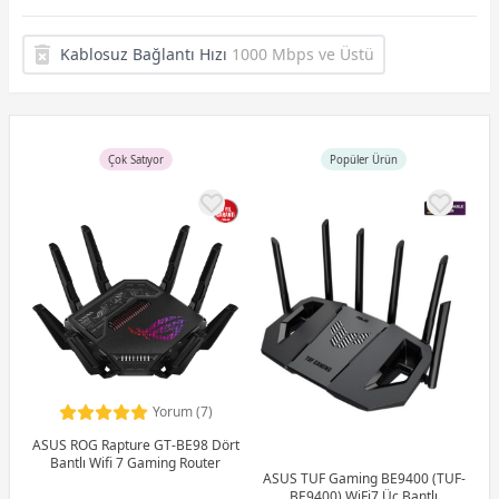
Kablosuz Bağlantı Hızı
1000 Mbps ve Üstü
Çok Satıyor
Popüler Ürün
Yorum (7)
ASUS ROG Rapture GT-BE98 Dört
Bantlı Wifi 7 Gaming Router
ASUS TUF Gaming BE9400 (TUF-
BE9400) WiFi7 Üç Bantlı