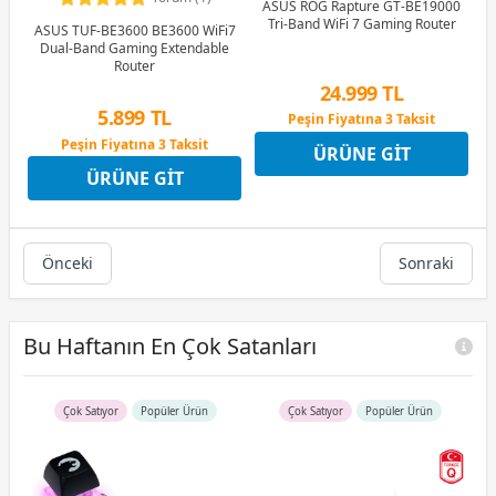
ASUS ROG Rapture GT-BE19000
Tri-Band WiFi 7 Gaming Router
ASUS TUF-BE3600 BE3600 WiFi7
Dual-Band Gaming Extendable
Router
24.999 TL
5.899 TL
Peşin Fiyatına 3 Taksit
12 Ay x 2.941 TL taksitle
Peşin Fiyatına 3 Taksit
ÜRÜNE GIT
Peşin Fiyatına 3 Taksit
12 Ay x 694 TL taksitle
ÜRÜNE GIT
Peşin Fiyatına 3 Taksit
Önceki
Sonraki
Bu Haftanın En Çok Satanları
Çok Satıyor
Popüler Ürün
Çok Satıyor
Popüler Ürün