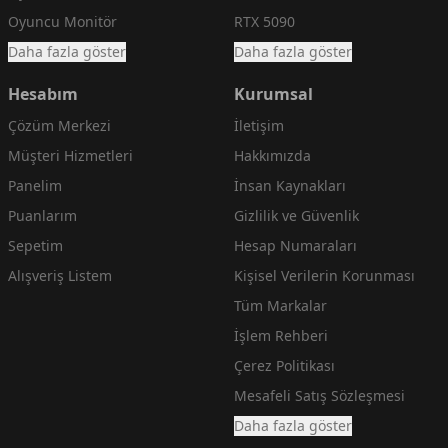
Oyuncu Monitör
RTX 5090
Daha fazla göster
Daha fazla göster
Hesabım
Kurumsal
Çözüm Merkezi
İletişim
Müşteri Hizmetleri
Hakkımızda
Panelim
İnsan Kaynakları
Puanlarım
Gizlilik ve Güvenlik
Sepetim
Hesap Numaraları
Alışveriş Listem
Kişisel Verilerin Korunması
Tüm Markalar
İşlem Rehberi
Çerez Politikası
Mesafeli Satış Sözleşmesi
Daha fazla göster