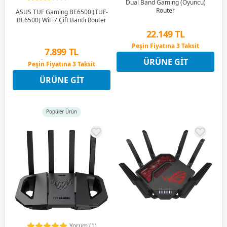
Dual Band Gaming (Oyuncu)
Router
ASUS TUF Gaming BE6500 (TUF-
BE6500) WiFi7 Çift Bantlı Router
22.149 TL
Peşin Fiyatına 3 Taksit
7.899 TL
12 Ay x 2.606 TL taksitle
ÜRÜNE GIT
Peşin Fiyatına 3 Taksit
Peşin Fiyatına 3 Taksit
12 Ay x 929 TL taksitle
ÜRÜNE GIT
Peşin Fiyatına 3 Taksit
Popüler Ürün
Yorum (1)