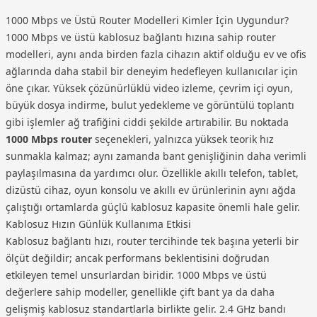
1000 Mbps ve Üstü Router Modelleri Kimler İçin Uygundur?
1000 Mbps ve üstü kablosuz bağlantı hızına sahip router
modelleri, aynı anda birden fazla cihazın aktif olduğu ev ve ofis
ağlarında daha stabil bir deneyim hedefleyen kullanıcılar için
öne çıkar. Yüksek çözünürlüklü video izleme, çevrim içi oyun,
büyük dosya indirme, bulut yedekleme ve görüntülü toplantı
gibi işlemler ağ trafiğini ciddi şekilde artırabilir. Bu noktada
1000 Mbps router
seçenekleri, yalnızca yüksek teorik hız
sunmakla kalmaz; aynı zamanda bant genişliğinin daha verimli
paylaşılmasına da yardımcı olur. Özellikle akıllı telefon, tablet,
dizüstü cihaz, oyun konsolu ve akıllı ev ürünlerinin aynı ağda
çalıştığı ortamlarda güçlü kablosuz kapasite önemli hale gelir.
Kablosuz Hızın Günlük Kullanıma Etkisi
Kablosuz bağlantı hızı, router tercihinde tek başına yeterli bir
ölçüt değildir; ancak performans beklentisini doğrudan
etkileyen temel unsurlardan biridir. 1000 Mbps ve üstü
değerlere sahip modeller, genellikle çift bant ya da daha
gelişmiş kablosuz standartlarla birlikte gelir. 2.4 GHz bandı