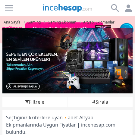
Incehesap
Ana Sayfa
Gaming
Gaming Ekipman
Altyapı Ekipmanları
Filtrele
Sırala
Seçtiğiniz kriterlere uyan
7
adet Altyapı
Ekipmanlarında Uygun Fiyatlar | incehesap.com
bulundu.