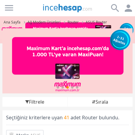
Incehesap
Ana Sayfa
Ağ Modem Ürünleri
Router
ASUS Router
Filtrele
Sırala
Seçtiğiniz kriterlere uyan
41
adet Router bulundu.