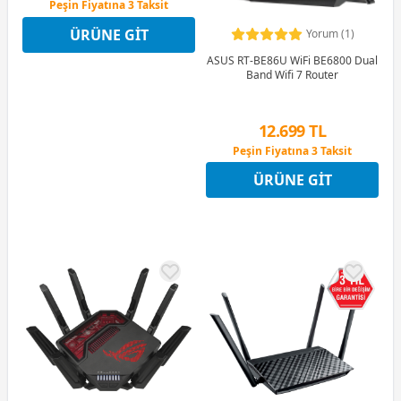
Peşin Fiyatına 3 Taksit
12 Ay x 694 TL taksitle
ÜRÜNE GIT
Yorum (1)
Peşin Fiyatına 3 Taksit
ASUS RT-BE86U WiFi BE6800 Dual
Band Wifi 7 Router
12.699 TL
Peşin Fiyatına 3 Taksit
12 Ay x 1.494 TL taksitle
ÜRÜNE GIT
Peşin Fiyatına 3 Taksit