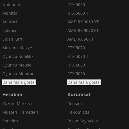
Notebook
RTX 5060
Monitör
RTX 5060 Ti
Anakart
AMD RX 9060 XT
İşlemci
AMD RX 9070 XT
Ekran Kartı
AMD RX 9070
Mekanik Klavye
RTX 5070
Oyuncu Kulaklık
RTX 5070 Ti
Oyuncu Mouse
RTX 5080
Oyuncu Monitör
RTX 5090
Daha fazla göster
Daha fazla göster
Hesabım
Kurumsal
Çözüm Merkezi
İletişim
Müşteri Hizmetleri
Hakkımızda
Panelim
İnsan Kaynakları