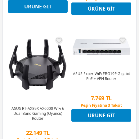
12 Ay x 3.400 TL taksitle
12 Ay x 5.882 TL taksitle
ÜRÜNE GIT
Peşin Fiyatına 3 Taksit
ÜRÜNE GIT
Peşin Fiyatına 3 Taksit
ASUS ExpertWiFi EBG19P Gigabit
PoE + VPN Router
7.769 TL
Peşin Fiyatına 3 Taksit
ASUS RT-AX89X AX6000 WiFi 6
12 Ay x 914 TL taksitle
Dual Band Gaming (Oyuncu)
ÜRÜNE GIT
Peşin Fiyatına 3 Taksit
Router
22.149 TL