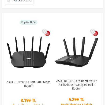
Marka
ASUS
Popüler Ürün
ASUS RT-BE55 Çift Bantlı WiFi 7
Asus RT-BE90U 3 Port 9400 Mbps
Akıllı AiMesh Genişletilebilir
Router
Router
5.299 TL
8.199 TL
Peşin Fiyatına 3 Taksit