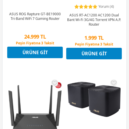
Yorum (4)
ASUS ROG Rapture GT-BE19000
ASUS RT-AC1200 AC1200 Dual
Tri-Band WiFi 7 Gaming Router
Bant Wi-Fi 3G/4G Torrent VPN A.P.
Router
24.999 TL
1.999 TL
Peşin Fiyatına 3 Taksit
Peşin Fiyatına 3 Taksit
12 Ay x 2.941 TL taksitle
12 Ay x 235 TL taksitle
ÜRÜNE GIT
Peşin Fiyatına 3 Taksit
ÜRÜNE GIT
Peşin Fiyatına 3 Taksit