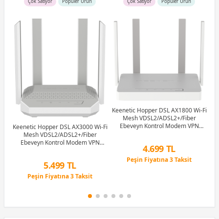
Çok Satıyor
Popüler Ürün
Çok Satıyor
Popüler Ürün
-Fi
A
et)
Keenetic Hopper DSL AX1800 Wi-Fi
Mesh VDSL2/ADSL2+/Fiber
Ebeveyn Kontrol Modem VPN
Keenetic Hopper DSL AX3000 Wi-Fi
Router 4x1Gbit/s USB3.0 KN-3610
Mesh VDSL2/ADSL2+/Fiber
Ebeveyn Kontrol Modem VPN
4.699 TL
Router 4x1Gbit/s USB3.0 KN-3611
Peşin Fiyatına 3 Taksit
5.499 TL
12 Ay x 553 TL taksitle
Peşin Fiyatına 3 Taksit
Peşin Fiyatına 3 Taksit
12 Ay x 647 TL taksitle
Peşin Fiyatına 3 Taksit