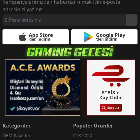
Kampanyalarımızdan haberdar olmak için e-posta
adresinizi yazınız.
App Store
Google Play
'dan indirin
'den indirin
Kategoriler
Popüler Ürünler
OEM Paketler
RTX 5050