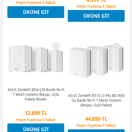
Peşin Fiyatına 3 Taksit
Peşin Fiyatına 3 Taksit
12 Ay x 1.164 TL taksitle
12 Ay x 517 TL taksitle
ÜRÜNE GIT
Peşin Fiyatına 3 Taksit
ÜRÜNE GIT
Peşin Fiyatına 3 Taksit
ASUS ZenWiFi BD4 Çift Bantlı Wi-Fi
7 Mesh Sistemi (Beyaz, Üçlü
ASUS ZenWiFi BT10 (3-PK) BE1800
Paket) Router
Üç Bantlı Wi-Fi 7 Mesh Sistemi
(Beyaz, Üçlü Paket)
12.899 TL
44.899 TL
Peşin Fiyatına 3 Taksit
12 Ay x 1.517 TL taksitle
Peşin Fiyatına 3 Taksit
ÜRÜNE GIT
Peşin Fiyatına 3 Taksit
12 Ay x 5.282 TL taksitle