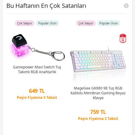
Bu Haftanın En Çok Satanları
Çok Satıyor
Popüler Ürün
Çok Satıyor
Popüler Ürün
R5
u)
)
Gamepower Mavi Switch Tuş
Takımlı RGB Anahtarlık
Li
MageGee GK980 98 Tuş RGB
649 TL
Kablolu Membran Gaming Beyaz
Peşin Fiyatına 3 Taksit
Klavye
12 Ay x 76 TL taksitle
Peşin Fiyatına 3 Taksit
759 TL
Peşin Fiyatına 3 Taksit
12 Ay x 89 TL taksitle
Peşin Fiyatına 3 Taksit