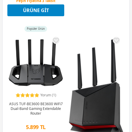
Peşin Fiyatına 3 Taksit
12 Ay x 2.606 TL taksitle
ÜRÜNE GIT
Peşin Fiyatına 3 Taksit
Popüler Ürün
Yorum (1)
ASUS TUF-BE3600 BE3600 WiFi7
Dual-Band Gaming Extendable
Router
5.899 TL