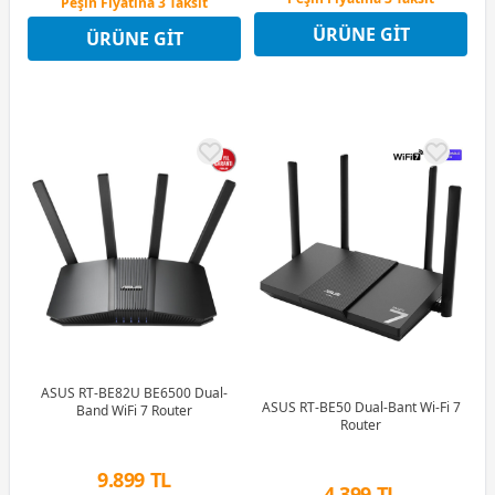
Peşin Fiyatına 3 Taksit
12 Ay x 623 TL taksitle
12 Ay x 964 TL taksitle
ÜRÜNE GIT
Peşin Fiyatına 3 Taksit
ÜRÜNE GIT
Peşin Fiyatına 3 Taksit
ASUS RT-BE82U BE6500 Dual-
ASUS RT-BE50 Dual-Bant Wi-Fi 7
Band WiFi 7 Router
Router
9.899 TL
4.399 TL