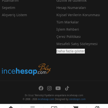
Puanlarım
Gizlilik ve Güvenlik
Sepetim
Hesap Numaraları
Alışveriş Listem
Kişisel Verilerin Korunması
Tüm Markalar
İşlem Rehberi
Çerez Politikası
Mesafeli Satış Sözleşmesi
Daha fazla göster
En Ucuz Teknoloji Fiyatlarını arayanlara incehesap.com
© 2008 - 2026
incehesap.com
Designed by
zendizayn.com