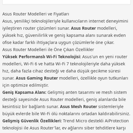
Asus Router Modelleri ve Fiyatları
Asus, yenilikçi teknolojileriyle kullanıcıların internet deneyimini
iyileştiren router çözümleri sunar.
Asus Router
modelleri,
yüksek hız, güvenilirlik ve geniş kapsama alanı sunarak evden
ofise kadar farklı ihtiyaçlara uygun çözümlerle öne çıkar.
Asus Router Modelleri ile Öne Çıkan Özellikler
Yüksek Performanslı Wi-Fi Teknolojisi:
Asus'un en yeni router
modelleri, Wi-Fi 6 ve hatta Wi-Fi 7 teknolojileriyle daha yüksek
hız, daha fazla cihaz desteği ve daha düşük gecikme süresi
sunar.
Asus Gaming Router
modelleri, özellikle oyun tutkunları
için optimize edilmiştir.
Geniş Kapsama Alanı:
Gelişmiş anten tasarımı ve mesh sistem
desteği sayesinde Asus Router modelleri, geniş alanlarda bile
kesintisiz bir bağlantı sunar.
Asus Mesh Router
sistemleriyle
büyük evlerde bile Wi-Fi ölü noktalarını ortadan kaldırabilirsiniz.
Gelişmiş Güvenlik Özellikleri:
Trend Micro destekli AiProtection
teknolojisi ile Asus Router'lar, ev ağlarını siber tehditlere karşı