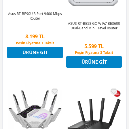
Asus RT-BE90U 3 Port 9400 Mbps
Router
ASUS RT-BE58 GO WiFi7 BE3600
Dual-Band Mini Travel Router
8.199 TL
Peşin Fiyatına 3 Taksit
5.599 TL
12 Ay x 964 TL taksitle
ÜRÜNE GIT
Peşin Fiyatına 3 Taksit
Peşin Fiyatına 3 Taksit
12 Ay x 659 TL taksitle
ÜRÜNE GIT
Peşin Fiyatına 3 Taksit