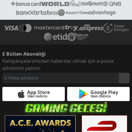
Güven
Damgası
E Bülten Aboneliği
Kampanyalarımızdan haberdar olmak için e-posta
adresinizi yazınız.
App Store
Google Play
'dan indirin
'den indirin