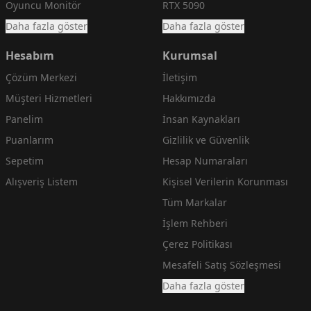
Oyuncu Monitör
RTX 5090
Daha fazla göster
Daha fazla göster
Hesabım
Kurumsal
Çözüm Merkezi
İletişim
Müşteri Hizmetleri
Hakkımızda
Panelim
İnsan Kaynakları
Puanlarım
Gizlilik ve Güvenlik
Sepetim
Hesap Numaraları
Alışveriş Listem
Kişisel Verilerin Korunması
Tüm Markalar
İşlem Rehberi
Çerez Politikası
Mesafeli Satış Sözleşmesi
Daha fazla göster