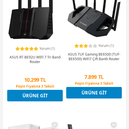
Yorum (1)
Yorum (1)
ASUS TUF Gaming BE6500 (TUF-
ASUS RT-BE92U WIFI 7 Tri Band
BE6500) WiFi7 Çift Bantlı Router
Router
7.899 TL
10.299 TL
Peşin Fiyatına 3 Taksit
Peşin Fiyatına 3 Taksit
12 Ay x 929 TL taksitle
12 Ay x 1.212 TL taksitle
ÜRÜNE GIT
Peşin Fiyatına 3 Taksit
ÜRÜNE GIT
Peşin Fiyatına 3 Taksit