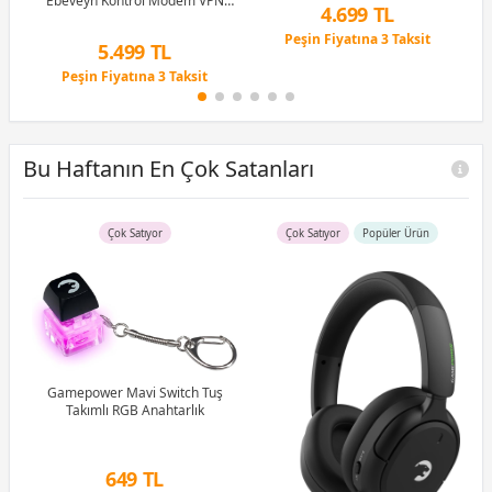
Ebeveyn Kontrol Modem VPN
4.699 TL
Router 4x1Gbit/s USB3.0 KN-3611
Peşin Fiyatına 3 Taksit
5.499 TL
12 Ay x 553 TL taksitle
Peşin Fiyatına 3 Taksit
Peşin Fiyatına 3 Taksit
12 Ay x 647 TL taksitle
Peşin Fiyatına 3 Taksit
Bu Haftanın En Çok Satanları
Çok Satıyor
Çok Satıyor
Popüler Ürün
B)
Ram
Gamepower Mavi Switch Tuş
Takımlı RGB Anahtarlık
G
1M
649 TL