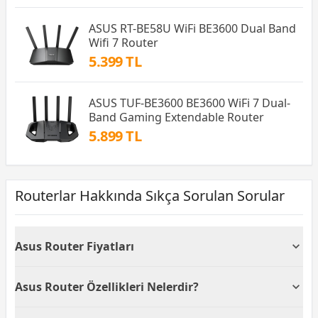
ASUS RT-BE58U WiFi BE3600 Dual Band
Wifi 7 Router
5.399 TL
ASUS TUF-BE3600 BE3600 WiFi 7 Dual-
Band Gaming Extendable Router
5.899 TL
Routerlar Hakkında Sıkça Sorulan Sorular
Asus Router Fiyatları
Asus router fiyatları bant özelliklerine, transfer
Asus Router Özellikleri Nelerdir?
hızlarına göre farklı modellerde bulunmaktadır. Asus
router, kullanılan kaliteli malzemeler ve garantisine
Ağ trafiğinin yönlendirilmesini sağlayan cihaza
bağlı olarak oldukça uygun fiyatlıdır. Asus router