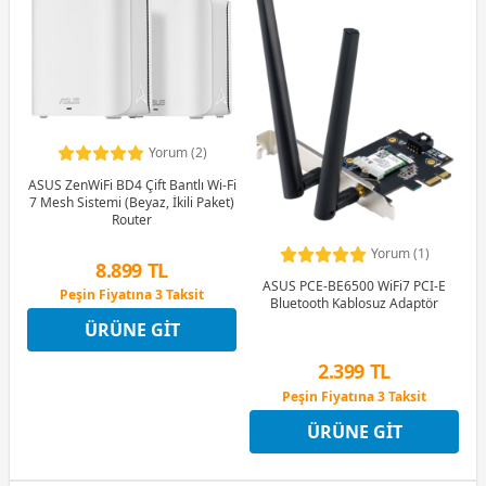
Yorum (2)
ASUS ZenWiFi BD4 Çift Bantlı Wi-Fi
7 Mesh Sistemi (Beyaz, İkili Paket)
Router
Yorum (1)
8.899 TL
ASUS PCE-BE6500 WiFi7 PCI-E
Peşin Fiyatına 3 Taksit
Bluetooth Kablosuz Adaptör
12 Ay x 1.047 TL taksitle
ÜRÜNE GIT
Peşin Fiyatına 3 Taksit
2.399 TL
Peşin Fiyatına 3 Taksit
12 Ay x 282 TL taksitle
ÜRÜNE GIT
Peşin Fiyatına 3 Taksit