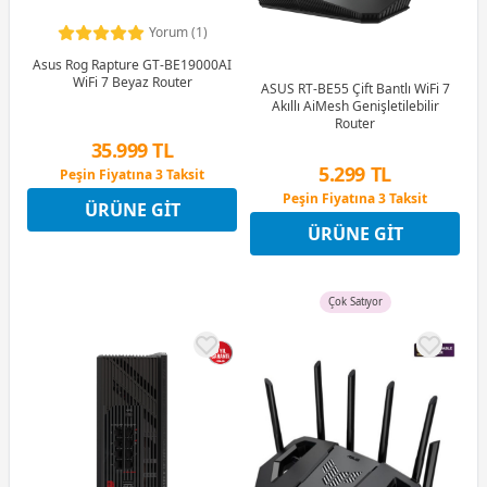
Yorum (1)
Asus Rog Rapture GT-BE19000AI
WiFi 7 Beyaz Router
ASUS RT-BE55 Çift Bantlı WiFi 7
Akıllı AiMesh Genişletilebilir
Router
35.999 TL
5.299 TL
Peşin Fiyatına 3 Taksit
12 Ay x 4.235 TL taksitle
Peşin Fiyatına 3 Taksit
ÜRÜNE GIT
Peşin Fiyatına 3 Taksit
12 Ay x 623 TL taksitle
ÜRÜNE GIT
Peşin Fiyatına 3 Taksit
Çok Satıyor