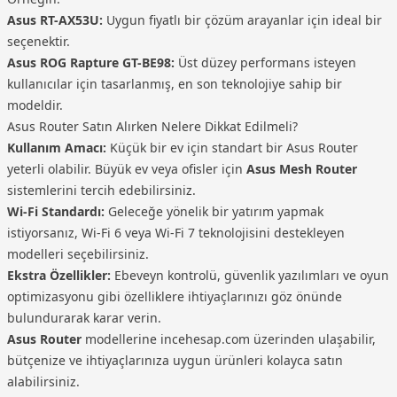
Asus RT-AX53U:
Uygun fiyatlı bir çözüm arayanlar için ideal bir
seçenektir.
Asus ROG Rapture GT-BE98:
Üst düzey performans isteyen
kullanıcılar için tasarlanmış, en son teknolojiye sahip bir
modeldir.
Asus Router Satın Alırken Nelere Dikkat Edilmeli?
Kullanım Amacı:
Küçük bir ev için standart bir Asus Router
yeterli olabilir. Büyük ev veya ofisler için
Asus Mesh Router
sistemlerini tercih edebilirsiniz.
Wi-Fi Standardı:
Geleceğe yönelik bir yatırım yapmak
istiyorsanız, Wi-Fi 6 veya Wi-Fi 7 teknolojisini destekleyen
modelleri seçebilirsiniz.
Ekstra Özellikler:
Ebeveyn kontrolü, güvenlik yazılımları ve oyun
optimizasyonu gibi özelliklere ihtiyaçlarınızı göz önünde
bulundurarak karar verin.
Asus Router
modellerine incehesap.com üzerinden ulaşabilir,
bütçenize ve ihtiyaçlarınıza uygun ürünleri kolayca satın
alabilirsiniz.