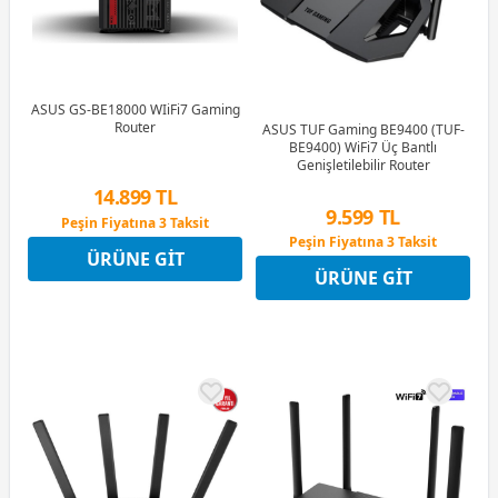
ASUS GS-BE18000 WIiFi7 Gaming
Router
ASUS TUF Gaming BE9400 (TUF-
BE9400) WiFi7 Üç Bantlı
Genişletilebilir Router
14.899 TL
9.599 TL
Peşin Fiyatına 3 Taksit
12 Ay x 1.753 TL taksitle
Peşin Fiyatına 3 Taksit
ÜRÜNE GIT
Peşin Fiyatına 3 Taksit
12 Ay x 1.129 TL taksitle
ÜRÜNE GIT
Peşin Fiyatına 3 Taksit