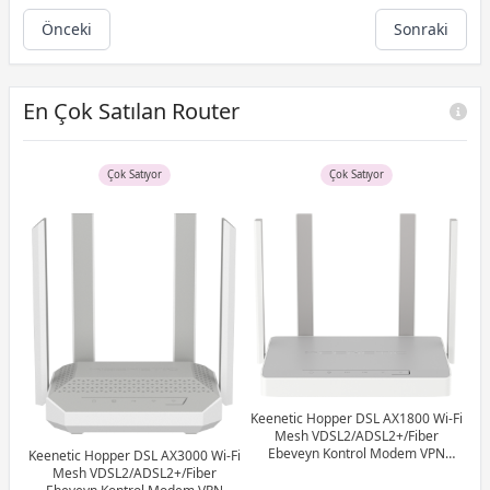
Önceki
Sonraki
En Çok Satılan Router
Çok Satıyor
Çok Satıyor
AS
esh
Keenetic Hopper DSL AX1800 Wi-Fi
ter
Mesh VDSL2/ADSL2+/Fiber
Ebeveyn Kontrol Modem VPN
Keenetic Hopper DSL AX3000 Wi-Fi
012
Router 4x1Gbit/s USB3.0 KN-3610
Mesh VDSL2/ADSL2+/Fiber