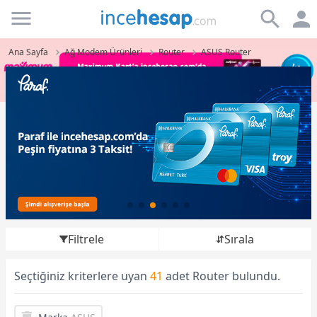
Incehesap
Ana Sayfa
Ağ Modem Ürünleri
Router
ASUS Router
Filtrele
Sırala
Seçtiğiniz kriterlere uyan
41
adet Router bulundu.