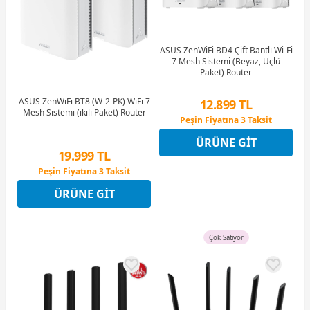
ASUS ZenWiFi BD4 Çift Bantlı Wi-Fi
7 Mesh Sistemi (Beyaz, Üçlü
Paket) Router
ASUS ZenWiFi BT8 (W-2-PK) WiFi 7
12.899 TL
Mesh Sistemi (ikili Paket) Router
Peşin Fiyatına 3 Taksit
12 Ay x 1.517 TL taksitle
ÜRÜNE GIT
Peşin Fiyatına 3 Taksit
19.999 TL
Peşin Fiyatına 3 Taksit
12 Ay x 2.353 TL taksitle
ÜRÜNE GIT
Peşin Fiyatına 3 Taksit
Çok Satıyor