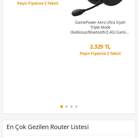
Peşin Fiyatına 3 Taksit
12 Ay x 76 TL taksitle
Peşin Fiyatına 3 Taksit
GamePower Aero Ultra Siyah
Triple Mode
(Kablosuz/Bluetooth/2.4G) Gaming
(Oyuncu) Kulaklık
2.329 TL
Peşin Fiyatına 3 Taksit
12 Ay x 274 TL taksitle
Peşin Fiyatına 3 Taksit
En Çok Gezilen Router Listesi