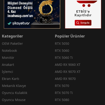
Kategoriler
Popüler Ürünler
OEM Paketler
RTX 5050
Notebook
RTX 5060
Monitör
RTX 5060 Ti
Anakart
AMD RX 9060 XT
İşlemci
AMD RX 9070 XT
Ekran Kartı
AMD RX 9070
Mekanik Klavye
RTX 5070
Oyuncu Kulaklık
RTX 5070 Ti
Oyuncu Mouse
RTX 5080