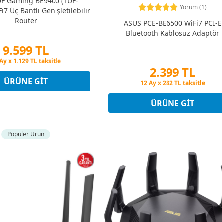
F Gaming BE9400 (TUF-
Yorum (1)
i7 Üç Bantlı Genişletilebilir
Router
ASUS PCE-BE6500 WiFi7 PCI-E
Bluetooth Kablosuz Adaptör
9.599 TL
şin Fiyatına 3 Taksit
2.399 TL
Ay x 1.129 TL taksitle
şin Fiyatına 3 Taksit
ÜRÜNE GIT
Peşin Fiyatına 3 Taksit
12 Ay x 282 TL taksitle
Peşin Fiyatına 3 Taksit
ÜRÜNE GIT
Popüler Ürün