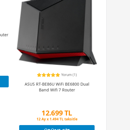
outer
Yorum (1)
ASUS RT-BE86U WiFi BE6800 Dual
Band Wifi 7 Router
12.699 TL
Peşin Fiyatına 3 Taksit
12 Ay x 1.494 TL taksitle
Peşin Fiyatına 3 Taksit