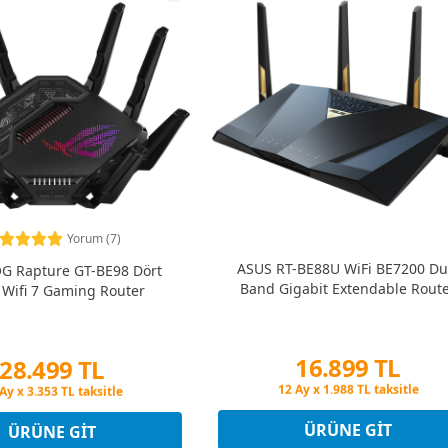
Yorum (7)
ASUS RT-BE88U WiFi BE7200 Du
G Rapture GT-BE98 Dört
Band Gigabit Extendable Rout
ı Wifi 7 Gaming Router
16.899 TL
28.499 TL
Peşin Fiyatına 3 Taksit
şin Fiyatına 3 Taksit
12 Ay x 1.988 TL taksitle
Ay x 3.353 TL taksitle
Peşin Fiyatına 3 Taksit
şin Fiyatına 3 Taksit
ÜRÜNE GIT
ÜRÜNE GIT