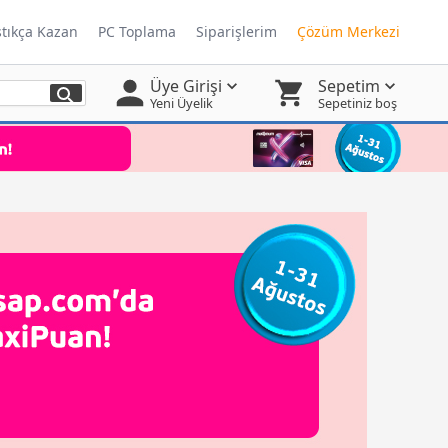
ştıkça Kazan
PC Toplama
Siparişlerim
Çözüm Merkezi
Üye Girişi
Sepetim
Yeni Üyelik
Sepetiniz boş