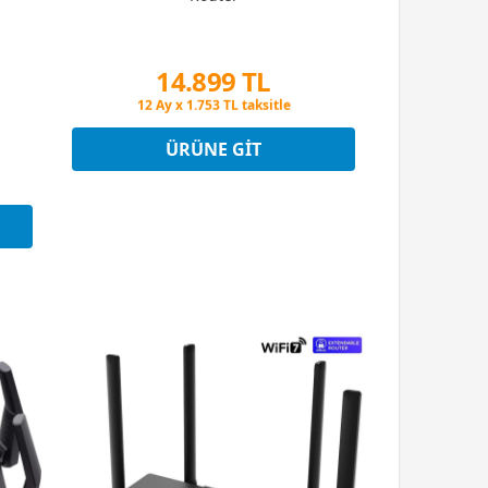
14.899 TL
Peşin Fiyatına 3 Taksit
12 Ay x 1.753 TL taksitle
Peşin Fiyatına 3 Taksit
ÜRÜNE GIT