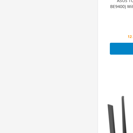
ASUS TU
BE9400) WiF
Pe
12 
Pe