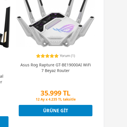
Yorum (1)
Asus Rog Rapture GT-BE19000AI WiFi
7 Beyaz Router
al
er
35.999 TL
Peşin Fiyatına 3 Taksit
12 Ay x 4.235 TL taksitle
Peşin Fiyatına 3 Taksit
ÜRÜNE GIT