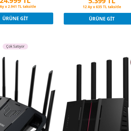
24.999 TL
5.399 TL
şin Fiyatına 3 Taksit
Peşin Fiyatına 3 Taksit
Ay x 2.941 TL taksitle
12 Ay x 635 TL taksitle
şin Fiyatına 3 Taksit
Peşin Fiyatına 3 Taksit
ÜRÜNE GIT
ÜRÜNE GIT
Çok Satıyor