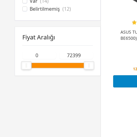
Var
(14)
Belirtilmemiş
(12)
ASUS TU
Fiyat Aralığı
BE6500) 
Pe
12
Pe