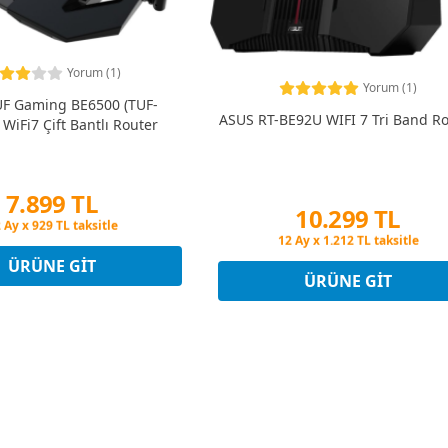
Yorum (1)
Yorum (1)
F Gaming BE6500 (TUF-
ASUS RT-BE92U WIFI 7 Tri Band R
WiFi7 Çift Bantlı Router
7.899 TL
10.299 TL
şin Fiyatına 3 Taksit
Peşin Fiyatına 3 Taksit
 Ay x 929 TL taksitle
12 Ay x 1.212 TL taksitle
şin Fiyatına 3 Taksit
ÜRÜNE GIT
Peşin Fiyatına 3 Taksit
ÜRÜNE GIT