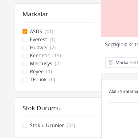
Kablosuz Adaptör ve Aksesuar
Menzil Genişletici
Markalar
ASUS
(41)
Everest
(1)
Seçtiğiniz kri
Huawei
(2)
Keenetic
(15)
Marka
ASU
Mercusys
(2)
Reyee
(1)
TP-Link
(6)
Akıllı Sıralam
Stok Durumu
Stoklu Ürünler
(33)