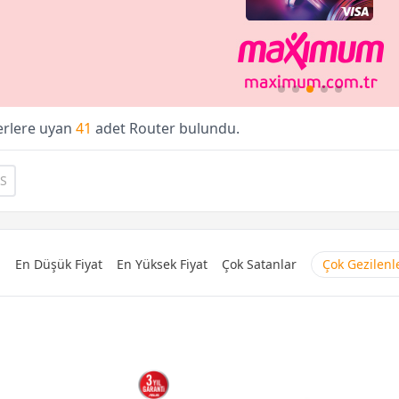
terlere uyan
41
adet Router bulundu.
S
a
En Düşük Fiyat
En Yüksek Fiyat
Çok Satanlar
Çok Gezilenl