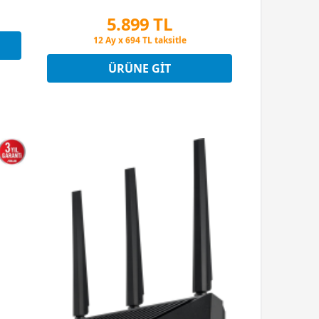
5.899 TL
Peşin Fiyatına 3 Taksit
12 Ay x 694 TL taksitle
Peşin Fiyatına 3 Taksit
ÜRÜNE GIT