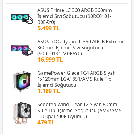
ASUS Prime LC 360 ARGB 360mm
İşlemci Sıvı Soğutucu (90RC0101-
B0EAY0)
5.499 TL
ASUS ROG Ryujin III 360 ARGB Extreme
360mm İşlemci Sıvı Soğutucu
(90RC0131-M0EAY0)
16.999 TL
GamePower Glace TC4 ARGB Siyah
1x120mm LGA1851/AM5 Kule Tipi
İşlemci Soğutucu
1.189 TL
Segotep Wind Clear T2 Siyah 80mm
Kule Tipi İşlemci Soğutucu (AM4/AM5
1200p/1700P Uyumlu)
479 TL