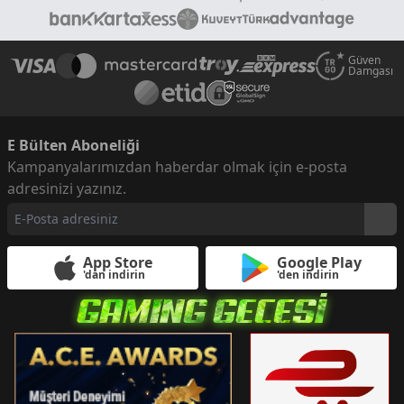
Güven
Damgası
E Bülten Aboneliği
Kampanyalarımızdan haberdar olmak için e-posta
adresinizi yazınız.
App Store
Google Play
'dan indirin
'den indirin