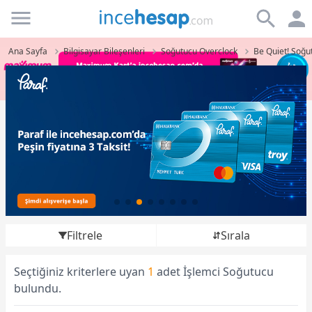
Incehesap
Ana Sayfa
Bilgisayar Bileşenleri
Soğutucu Overclock
Be Quiet! Soğu
Filtrele
Sırala
Seçtiğiniz kriterlere uyan
1
adet İşlemci Soğutucu
bulundu.