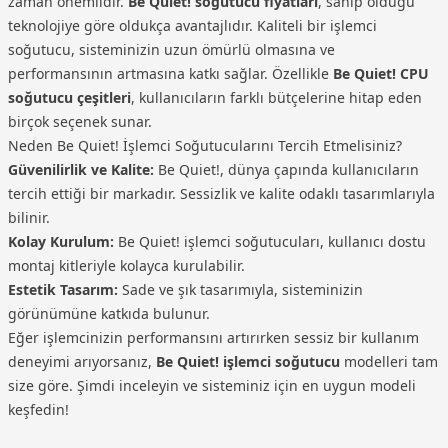
zaman önemlidir.
Be Quiet! soğutucu fiyatları
, sahip olduğu
teknolojiye göre oldukça avantajlıdır. Kaliteli bir işlemci
soğutucu, sisteminizin uzun ömürlü olmasına ve
performansının artmasına katkı sağlar. Özellikle
Be Quiet! CPU
soğutucu çeşitleri
, kullanıcıların farklı bütçelerine hitap eden
birçok seçenek sunar.
Neden Be Quiet! İşlemci Soğutucularını Tercih Etmelisiniz?
Güvenilirlik ve Kalite:
Be Quiet!, dünya çapında kullanıcıların
tercih ettiği bir markadır. Sessizlik ve kalite odaklı tasarımlarıyla
bilinir.
Kolay Kurulum:
Be Quiet! işlemci soğutucuları, kullanıcı dostu
montaj kitleriyle kolayca kurulabilir.
Estetik Tasarım:
Sade ve şık tasarımıyla, sisteminizin
görünümüne katkıda bulunur.
Eğer işlemcinizin performansını artırırken sessiz bir kullanım
deneyimi arıyorsanız,
Be Quiet! işlemci soğutucu
modelleri tam
size göre. Şimdi inceleyin ve sisteminiz için en uygun modeli
keşfedin!