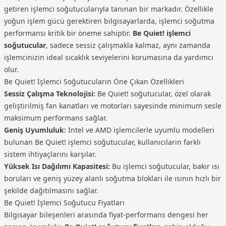
serisi daha üst seviye performans isteyenlere hitap
getiren işlemci soğutucularıyla tanınan bir markadır. Özellikle
eder. Sıvı soğutucu serileri ise hem şık tasarım hem
yoğun işlem gücü gerektiren bilgisayarlarda, işlemci soğutma
de güçlü performans arayan kullanıcılar için idealdir.
performansı kritik bir öneme sahiptir.
Be Quiet! işlemci
Bu çeşitlilik sayesinde her bütçeye uygun bir çözüm
soğutucular
, sadece sessiz çalışmakla kalmaz, aynı zamanda
bulmak mümkündür.
işlemcinizin ideal sıcaklık seviyelerini korumasına da yardımcı
olur.
Be Quiet! İşlemci Soğutucuların Öne Çıkan Özellikleri
Sessiz Çalışma Teknolojisi:
Be Quiet! soğutucular, özel olarak
geliştirilmiş fan kanatları ve motorları sayesinde minimum sesle
maksimum performans sağlar.
Geniş Uyumluluk:
Intel ve AMD işlemcilerle uyumlu modelleri
bulunan Be Quiet! işlemci soğutucular, kullanıcıların farklı
sistem ihtiyaçlarını karşılar.
Yüksek Isı Dağılımı Kapasitesi:
Bu işlemci soğutucular, bakır ısı
boruları ve geniş yüzey alanlı soğutma blokları ile ısının hızlı bir
şekilde dağıtılmasını sağlar.
Be Quiet! İşlemci Soğutucu Fiyatları
Bilgisayar bileşenleri arasında fiyat-performans dengesi her