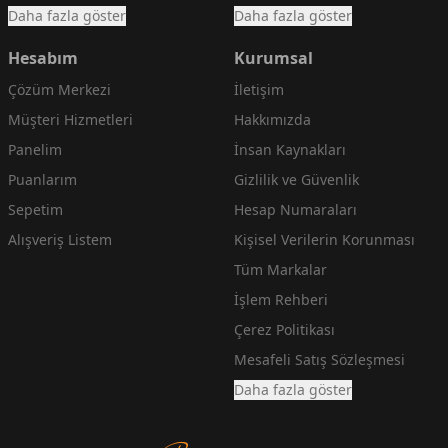
Daha fazla göster
Daha fazla göster
Hesabım
Kurumsal
Çözüm Merkezi
İletişim
Müşteri Hizmetleri
Hakkımızda
Panelim
İnsan Kaynakları
Puanlarım
Gizlilik ve Güvenlik
Sepetim
Hesap Numaraları
Alışveriş Listem
Kişisel Verilerin Korunması
Tüm Markalar
İşlem Rehberi
Çerez Politikası
Mesafeli Satış Sözleşmesi
Daha fazla göster