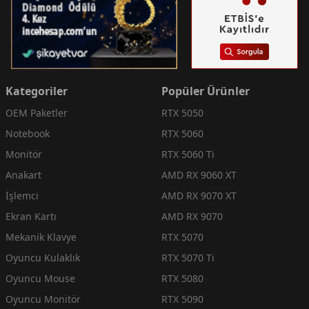
Kategoriler
Popüler Ürünler
OEM Paketler
RTX 5050
Notebook
RTX 5060
Monitör
RTX 5060 Ti
Anakart
AMD RX 9060 XT
İşlemci
AMD RX 9070 XT
Ekran Kartı
AMD RX 9070
Mekanik Klavye
RTX 5070
Oyuncu Kulaklık
RTX 5070 Ti
Oyuncu Mouse
RTX 5080
Oyuncu Monitör
RTX 5090