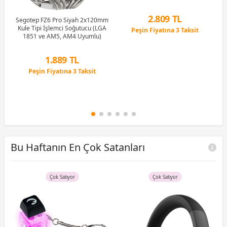
2.809 TL
Segotep FZ6 Pro Siyah 2x120mm
Kule Tipi İşlemci Soğutucu (LGA
Peşin Fiyatına 3 Taksit
1851 ve AM5, AM4 Uyumlu)
12 Ay x 330 TL taksitle
Peşin Fiyatına 3 Taksit
T
1.889 TL
Peşin Fiyatına 3 Taksit
12 Ay x 222 TL taksitle
Peşin Fiyatına 3 Taksit
Bu Haftanın En Çok Satanları
Çok Satıyor
Çok Satıyor