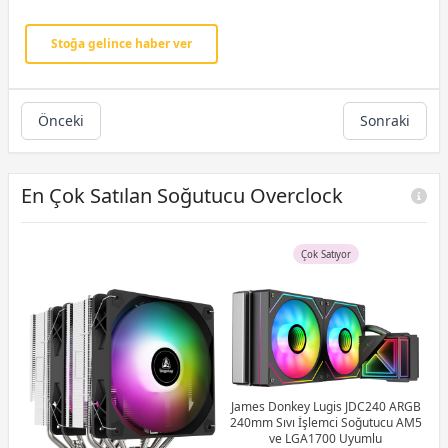
Stoğa gelince haber ver
Önceki
Sonraki
En Çok Satılan Soğutucu Overclock
Çok Satıyor
0mm
James Donkey Lugis JDC240 ARGB
01-
240mm Sıvı İşlemci Soğutucu AM5
ve LGA1700 Uyumlu