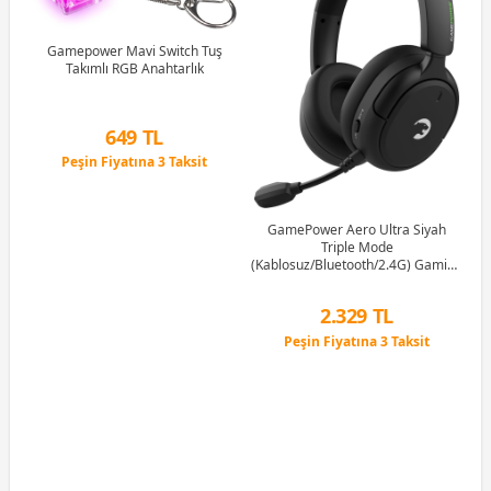
uş
Gamepower Mavi Switch Tuş
tch
Takımlı RGB Anahtarlık
G
1M
649 TL
Peşin Fiyatına 3 Taksit
12 Ay x 76 TL taksitle
Peşin Fiyatına 3 Taksit
GamePower Aero Ultra Siyah
Triple Mode
(Kablosuz/Bluetooth/2.4G) Gaming
(Oyuncu) Kulaklık
2.329 TL
Peşin Fiyatına 3 Taksit
12 Ay x 274 TL taksitle
Peşin Fiyatına 3 Taksit