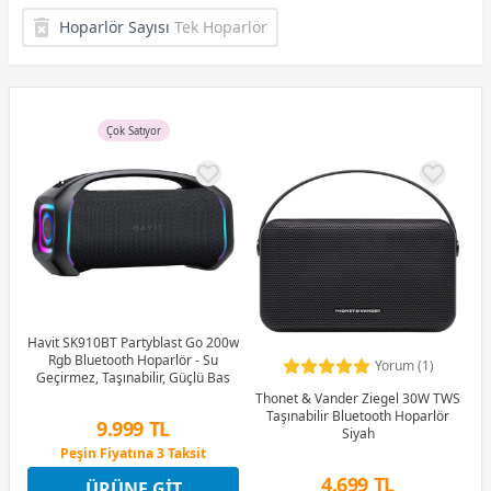
Hoparlör Sayısı
Tek Hoparlör
Çok Satıyor
Havit SK910BT Partyblast Go 200w
Rgb Bluetooth Hoparlör - Su
Yorum (1)
Geçirmez, Taşınabilir, Güçlü Bas
Thonet & Vander Ziegel 30W TWS
Taşınabilir Bluetooth Hoparlör
9.999 TL
Siyah
Peşin Fiyatına 3 Taksit
4 Ay x 2.777 TL taksitle
4.699 TL
ÜRÜNE GIT
Peşin Fiyatına 3 Taksit