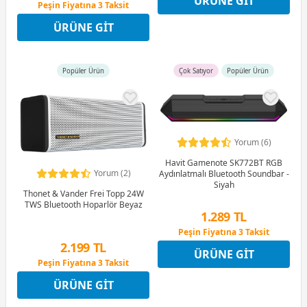
ÜRÜNE GIT
Peşin Fiyatına 3 Taksit
Peşin Fiyatına 3 Taksit
4 Ay x 611 TL taksitle
ÜRÜNE GIT
Peşin Fiyatına 3 Taksit
Popüler Ürün
Çok Satıyor
Popüler Ürün
Yorum (6)
Havit Gamenote SK772BT RGB
Yorum (2)
Aydınlatmalı Bluetooth Soundbar -
Siyah
Thonet & Vander Frei Topp 24W
TWS Bluetooth Hoparlör Beyaz
1.289 TL
Peşin Fiyatına 3 Taksit
4 Ay x 358 TL taksitle
2.199 TL
ÜRÜNE GIT
Peşin Fiyatına 3 Taksit
Peşin Fiyatına 3 Taksit
4 Ay x 611 TL taksitle
ÜRÜNE GIT
Peşin Fiyatına 3 Taksit