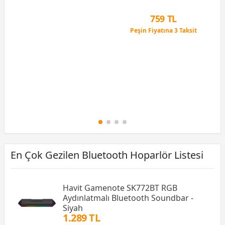
12 Ay x 76 TL taksitle
Peşin Fiyatına 3 Taksit
759 TL
Peşin Fiyatına 3 Taksit
12 Ay x 89 TL taksitle
Peşin Fiyatına 3 Taksit
En Çok Gezilen Bluetooth Hoparlör Listesi
Havit Gamenote SK772BT RGB
Aydınlatmalı Bluetooth Soundbar -
Siyah
1.289 TL