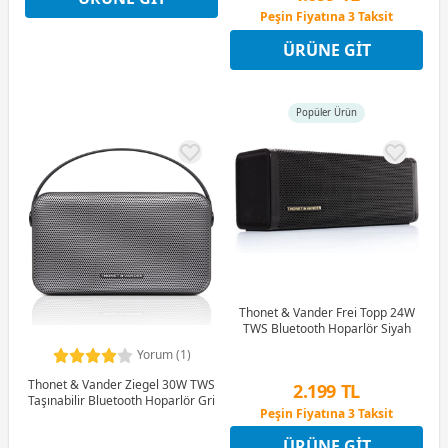
Peşin Fiyatına 3 Taksit
4 Ay x 1.305 TL taksitle
ÜRÜNE GIT
Peşin Fiyatına 3 Taksit
Popüler Ürün
Thonet & Vander Frei Topp 24W
TWS Bluetooth Hoparlör Siyah
Yorum (1)
Thonet & Vander Ziegel 30W TWS
2.199 TL
Taşınabilir Bluetooth Hoparlör Gri
Peşin Fiyatına 3 Taksit
4 Ay x 611 TL taksitle
ÜRÜNE GIT
Peşin Fiyatına 3 Taksit