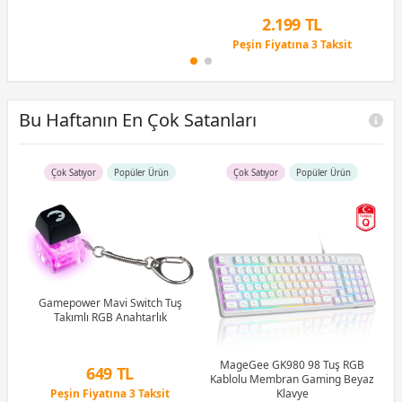
Peşin Fiyatına 3 Taksit
2.199 TL
Peşin Fiyatına 3 Taksit
4 Ay x 611 TL taksitle
Peşin Fiyatına 3 Taksit
Bu Haftanın En Çok Satanları
Çok Satıyor
Popüler Ürün
Çok Satıyor
Popüler Ürün
R5
u)
)
Gamepower Mavi Switch Tuş
Takımlı RGB Anahtarlık
Li
MageGee GK980 98 Tuş RGB
649 TL
Kablolu Membran Gaming Beyaz
Peşin Fiyatına 3 Taksit
Klavye