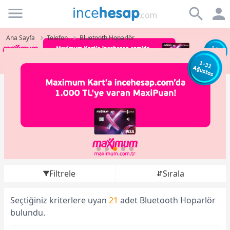
Incehesap
Ana Sayfa
Telefon
Bluetooth Hoparlör
Filtrele
Sırala
Seçtiğiniz kriterlere uyan
21
adet Bluetooth Hoparlör
bulundu.