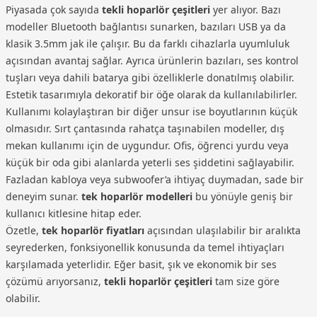
Piyasada çok sayıda
tekli hoparlör çeşitleri
yer alıyor. Bazı
modeller Bluetooth bağlantısı sunarken, bazıları USB ya da
klasik 3.5mm jak ile çalışır. Bu da farklı cihazlarla uyumluluk
açısından avantaj sağlar. Ayrıca ürünlerin bazıları, ses kontrol
tuşları veya dahili batarya gibi özelliklerle donatılmış olabilir.
Estetik tasarımıyla dekoratif bir öğe olarak da kullanılabilirler.
Kullanımı kolaylaştıran bir diğer unsur ise boyutlarının küçük
olmasıdır. Sırt çantasında rahatça taşınabilen modeller, dış
mekan kullanımı için de uygundur. Ofis, öğrenci yurdu veya
küçük bir oda gibi alanlarda yeterli ses şiddetini sağlayabilir.
Fazladan kabloya veya subwoofer’a ihtiyaç duymadan, sade bir
deneyim sunar.
tek hoparlör modelleri
bu yönüyle geniş bir
kullanıcı kitlesine hitap eder.
Özetle,
tek hoparlör fiyatları
açısından ulaşılabilir bir aralıkta
seyrederken, fonksiyonellik konusunda da temel ihtiyaçları
karşılamada yeterlidir. Eğer basit, şık ve ekonomik bir ses
çözümü arıyorsanız,
tekli hoparlör çeşitleri
tam size göre
olabilir.