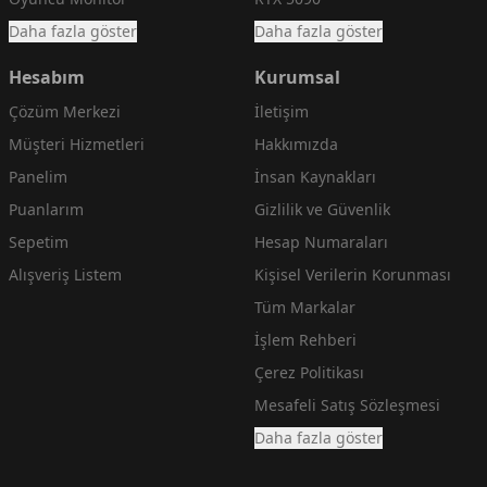
Daha fazla göster
Daha fazla göster
Hesabım
Kurumsal
Çözüm Merkezi
İletişim
Müşteri Hizmetleri
Hakkımızda
Panelim
İnsan Kaynakları
Puanlarım
Gizlilik ve Güvenlik
Sepetim
Hesap Numaraları
Alışveriş Listem
Kişisel Verilerin Korunması
Tüm Markalar
İşlem Rehberi
Çerez Politikası
Mesafeli Satış Sözleşmesi
Daha fazla göster