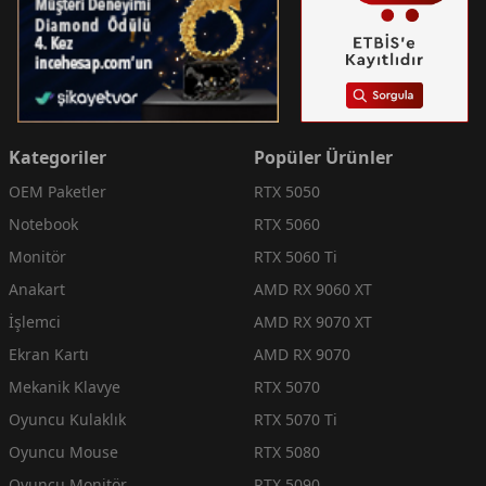
Kategoriler
Popüler Ürünler
OEM Paketler
RTX 5050
Notebook
RTX 5060
Monitör
RTX 5060 Ti
Anakart
AMD RX 9060 XT
İşlemci
AMD RX 9070 XT
Ekran Kartı
AMD RX 9070
Mekanik Klavye
RTX 5070
Oyuncu Kulaklık
RTX 5070 Ti
Oyuncu Mouse
RTX 5080
Oyuncu Monitör
RTX 5090