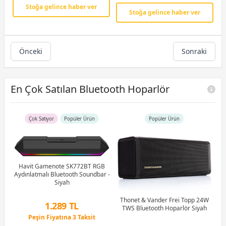
Stoğa gelince haber ver
Stoğa gelince haber ver
Önceki
Sonraki
En Çok Satılan Bluetooth Hoparlör
Çok Satıyor
Popüler Ürün
Popüler Ürün
Havit Gamenote SK772BT RGB
Aydınlatmalı Bluetooth Soundbar -
Siyah
00w
Ha
Thonet & Vander Frei Topp 24W
1.289 TL
TWS Bluetooth Hoparlör Siyah
as
G
Peşin Fiyatına 3 Taksit
4 Ay x 358 TL taksitle