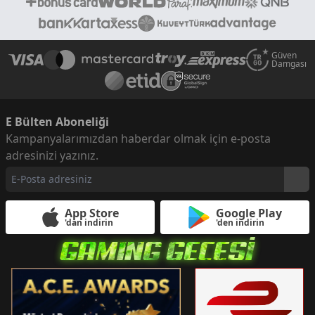
Güven
Damgası
E Bülten Aboneliği
Kampanyalarımızdan haberdar olmak için e-posta
adresinizi yazınız.
App Store
Google Play
'dan indirin
'den indirin