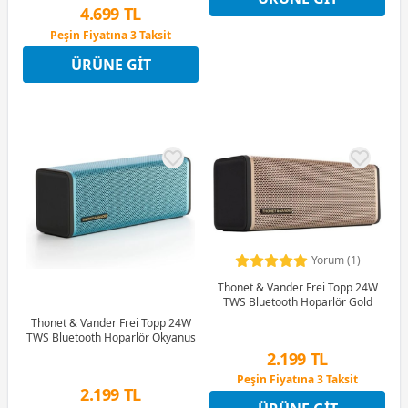
4.699 TL
Peşin Fiyatına 3 Taksit
4 Ay x 1.305 TL taksitle
ÜRÜNE GIT
Peşin Fiyatına 3 Taksit
Yorum (1)
Thonet & Vander Frei Topp 24W
TWS Bluetooth Hoparlör Gold
Thonet & Vander Frei Topp 24W
TWS Bluetooth Hoparlör Okyanus
2.199 TL
Peşin Fiyatına 3 Taksit
2.199 TL
4 Ay x 611 TL taksitle