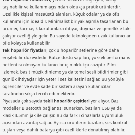
taşınabilir ve kullanım açısından oldukça pratik ürünlerdir.
Özellikle kişisel masaüstü alanları, küçük odalar ya da ofis
kullanımı için idealdir. Minimalist bir yaklaşımla tasarlanan bu
ürünler, karmaşık kurulumlara ihtiyaç duymaz ve genellikle tak-
çalıştır özelliğiyle gelir. Bu sayede teknolojiden uzak kullanıcılar
bile kolayca kullanabilir.
Tek hoparlör fiyatları
, çoklu hoparlör setlerine göre daha
erişilebilir düzeydedir. Bütçe dostu yapıları, yüksek performans
beklentisi olmayan kullanıcılar için oldukça caziptir. Film
izlemek, basit müzik dinleme ya da temel sesli bildirimler gibi
günlük ihtiyaçlar için yeterli ses kalitesini sağlar. Bu yönüyle
öğrenciler ve evde sade bir sistem arayan kullanıcılar
tarafından sıkça tercih edilmektedir.
Piyasada çok sayıda
tekli hoparlör çeşitleri
yer alıyor. Bazı
modeller Bluetooth bağlantısı sunarken, bazıları USB ya da
klasik 3.5mm jak ile çalışır. Bu da farklı cihazlarla uyumluluk
açısından avantaj sağlar. Ayrıca ürünlerin bazıları, ses kontrol
tuşları veya dahili batarya gibi özelliklerle donatılmış olabilir.