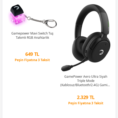
B)
Ram
Gamepower Mavi Switch Tuş
Takımlı RGB Anahtarlık
G
1M
649 TL
Peşin Fiyatına 3 Taksit
12 Ay x 76 TL taksitle
Peşin Fiyatına 3 Taksit
GamePower Aero Ultra Siyah
Triple Mode
(Kablosuz/Bluetooth/2.4G) Gaming
(Oyuncu) Kulaklık
2.329 TL
Peşin Fiyatına 3 Taksit
12 Ay x 274 TL taksitle
Peşin Fiyatına 3 Taksit