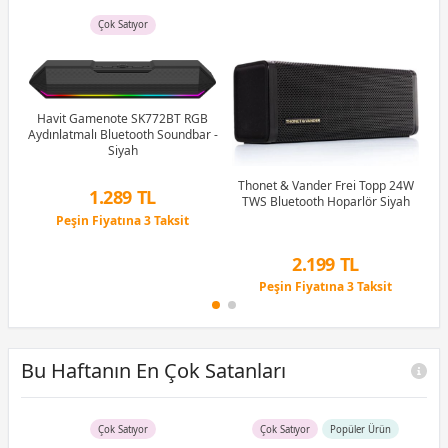
Çok Satıyor
Havit Gamenote SK772BT RGB
Aydınlatmalı Bluetooth Soundbar -
Siyah
00w
Ha
Thonet & Vander Frei Topp 24W
1.289 TL
TWS Bluetooth Hoparlör Siyah
as
G
Peşin Fiyatına 3 Taksit
4 Ay x 358 TL taksitle
Peşin Fiyatına 3 Taksit
2.199 TL
Peşin Fiyatına 3 Taksit
4 Ay x 611 TL taksitle
Peşin Fiyatına 3 Taksit
Bu Haftanın En Çok Satanları
Çok Satıyor
Çok Satıyor
Popüler Ürün