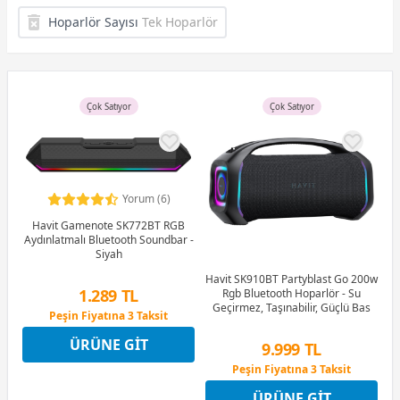
Hoparlör Sayısı
Tek Hoparlör
Çok Satıyor
Çok Satıyor
Yorum (6)
Havit Gamenote SK772BT RGB
Aydınlatmalı Bluetooth Soundbar -
Siyah
Havit SK910BT Partyblast Go 200w
1.289 TL
Rgb Bluetooth Hoparlör - Su
Geçirmez, Taşınabilir, Güçlü Bas
Peşin Fiyatına 3 Taksit
4 Ay x 358 TL taksitle
ÜRÜNE GIT
Peşin Fiyatına 3 Taksit
9.999 TL
Peşin Fiyatına 3 Taksit
4 Ay x 2.777 TL taksitle
ÜRÜNE GIT
Peşin Fiyatına 3 Taksit