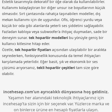
Estetik tasarımıyla dekoratif bir öğe olarak da kullanılabilirler.
Kullanımı kolaylaştıran bir diğer unsur ise boyutlarının küçük
olmasıdır. Sırt çantasında rahatça taşınabilen modeller, dış
mekan kullanımı için de uygundur. Ofis, öğrenci yurdu veya
küçük bir oda gibi alanlarda yeterli ses şiddetini sağlayabilir.
Fazladan kabloya veya subwoofer’a ihtiyaç duymadan, sade bir
deneyim sunar.
tek hoparlör modelleri
bu yönüyle geniş bir
kullanıcı kitlesine hitap eder.
Özetle,
tek hoparlör fiyatları
açısından ulaşılabilir bir aralıkta
seyrederken, fonksiyonellik konusunda da temel ihtiyaçları
karşılamada yeterlidir. Eğer basit, şık ve ekonomik bir ses
çözümü arıyorsanız,
tekli hoparlör çeşitleri
tam size göre
olabilir.
incehesap.com’un ayrıcalıklı dünyasına hoş geldiniz.
Yaşamın her alanındaki teknolojik ihtiyaçlarınız için
incehesap’ta sizin için bir seçenek var. Yüzlerce marka ve
on binlerce ürüne en hesaplı fiyatlarla ulaşın.