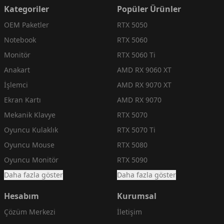
Kategoriler
Popüler Ürünler
OEM Paketler
RTX 5050
Notebook
RTX 5060
Monitör
RTX 5060 Ti
Anakart
AMD RX 9060 XT
İşlemci
AMD RX 9070 XT
Ekran Kartı
AMD RX 9070
Mekanik Klavye
RTX 5070
Oyuncu Kulaklık
RTX 5070 Ti
Oyuncu Mouse
RTX 5080
Oyuncu Monitör
RTX 5090
Daha fazla göster
Daha fazla göster
Hesabım
Kurumsal
Çözüm Merkezi
İletişim