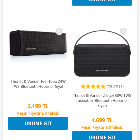
Thonet & Vander Frei Topp 24W
Yorum (1)
TWS Bluetooth Hoparlör Siyah
Thonet & Vander Ziegel 30W TWS
Taşınabilir Bluetooth Hoparlör
2.199 TL
Siyah
Peşin Fiyatına 3 Taksit
4 Ay x 611 TL taksitle
4.699 TL
ÜRÜNE GIT
Peşin Fiyatına 3 Taksit
Peşin Fiyatına 3 Taksit
4 Ay x 1.305 TL taksitle
ÜRÜNE GIT
Peşin Fiyatına 3 Taksit