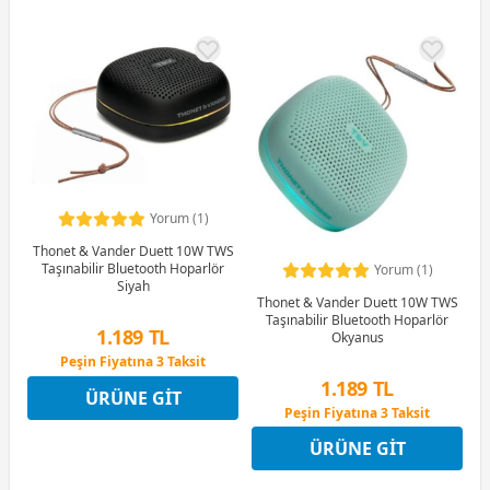
Yorum (1)
Thonet & Vander Duett 10W TWS
Taşınabilir Bluetooth Hoparlör
Yorum (1)
Siyah
Thonet & Vander Duett 10W TWS
Taşınabilir Bluetooth Hoparlör
1.189 TL
Okyanus
Peşin Fiyatına 3 Taksit
4 Ay x 330 TL taksitle
1.189 TL
ÜRÜNE GIT
Peşin Fiyatına 3 Taksit
Peşin Fiyatına 3 Taksit
4 Ay x 330 TL taksitle
ÜRÜNE GIT
Peşin Fiyatına 3 Taksit