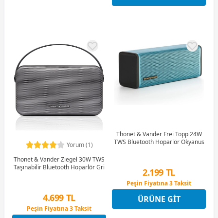
Thonet & Vander Frei Topp 24W
TWS Bluetooth Hoparlör Okyanus
Yorum (1)
Thonet & Vander Ziegel 30W TWS
Taşınabilir Bluetooth Hoparlör Gri
2.199 TL
Peşin Fiyatına 3 Taksit
4 Ay x 611 TL taksitle
4.699 TL
ÜRÜNE GIT
Peşin Fiyatına 3 Taksit
Peşin Fiyatına 3 Taksit
4 Ay x 1.305 TL taksitle