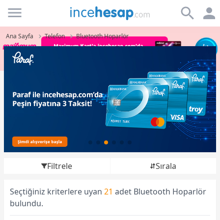
Incehesap
Ana Sayfa
Telefon
Bluetooth Hoparlör
Filtrele
Sırala
Seçtiğiniz kriterlere uyan
21
adet Bluetooth Hoparlör
bulundu.