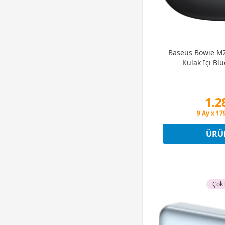
Baseus Bowie M
Kulak İçi Blu
1.2
Peşin Fiya
9 Ay x 17
Peşin Fiya
ÜRÜ
Çok 