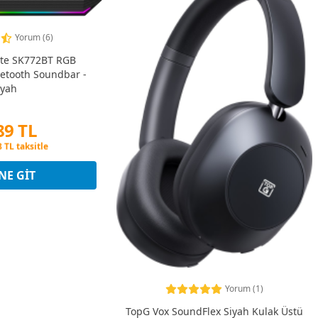
Yorum (6)
te SK772BT RGB
uetooth Soundbar -
iyah
89 TL
tına 3 Taksit
8 TL taksitle
tına 3 Taksit
NE GIT
Yorum (1)
TopG Vox SoundFlex Siyah Kulak Üstü