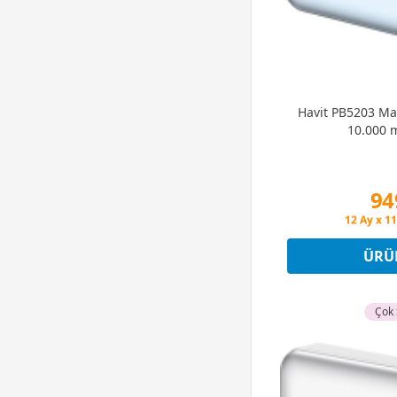
Havit PB5203 M
10.000 
94
Peşin Fiya
12 Ay x 11
Peşin Fiya
ÜRÜ
Çok 