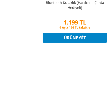
Bluetooth Kulaklık (Hardcase Çanta
Hediyeli)
1.199 TL
Peşin Fiyatına 3 Taksit
9 Ay x 166 TL taksitle
Peşin Fiyatına 3 Taksit
ÜRÜNE GIT