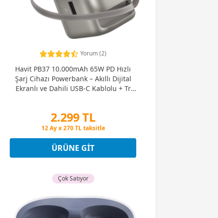
Yorum (2)
Havit PB37 10.000mAh 65W PD Hızlı
Şarj Cihazı Powerbank – Akıllı Dijital
Ekranlı ve Dahili USB-C Kablolu + Tr
Dönüştürücü Dahil
2.299 TL
Peşin Fiyatına 3 Taksit
12 Ay x 270 TL taksitle
Peşin Fiyatına 3 Taksit
ÜRÜNE GIT
Çok Satıyor