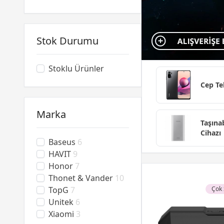
Stok Durumu
Stoklu Ürünler
Cep Te
Marka
Taşınab
Cihazı
Baseus
6
HAVIT
9
Honor
7
Thonet & Vander
10
TopG
7
Çok 
Unitek
6
Xiaomi
3