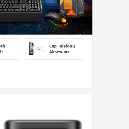
oth
Cep Telefonu
ör
Aksesuarı