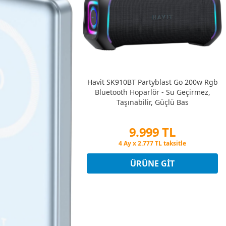
Havit SK910BT Partyblast Go 200w Rgb
Bluetooth Hoparlör - Su Geçirmez,
Taşınabilir, Güçlü Bas
9.999 TL
Peşin Fiyatına 3 Taksit
4 Ay x 2.777 TL taksitle
Peşin Fiyatına 3 Taksit
ÜRÜNE GIT