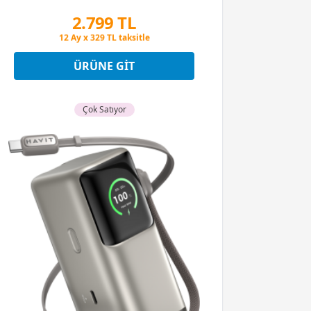
2.799 TL
Peşin Fiyatına 3 Taksit
12 Ay x 329 TL taksitle
Peşin Fiyatına 3 Taksit
ÜRÜNE GIT
Çok Satıyor