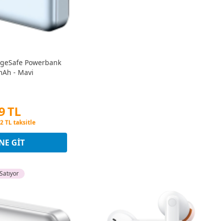
ageSafe Powerbank
mAh - Mavi
9 TL
tına 3 Taksit
2 TL taksitle
tına 3 Taksit
NE GIT
Satıyor