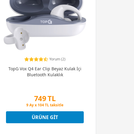
Yorum (2)
TopG Vox Q4 Ear Clip Beyaz Kulak İçi
Bluetooth Kulaklık
749 TL
Peşin Fiyatına 3 Taksit
9 Ay x 104 TL taksitle
Peşin Fiyatına 3 Taksit
ÜRÜNE GIT