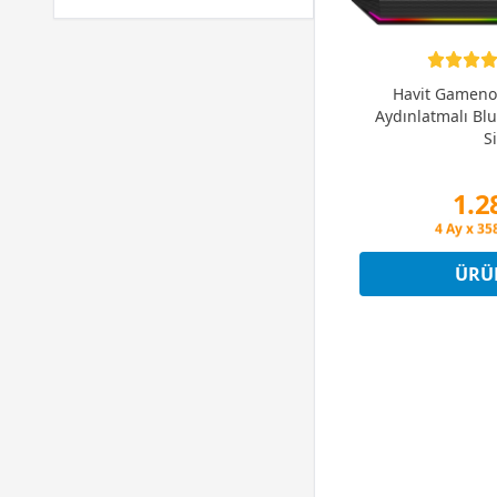
Havit Gameno
Aydınlatmalı Bl
S
1.2
Peşin Fiya
4 Ay x 35
Peşin Fiya
ÜRÜ