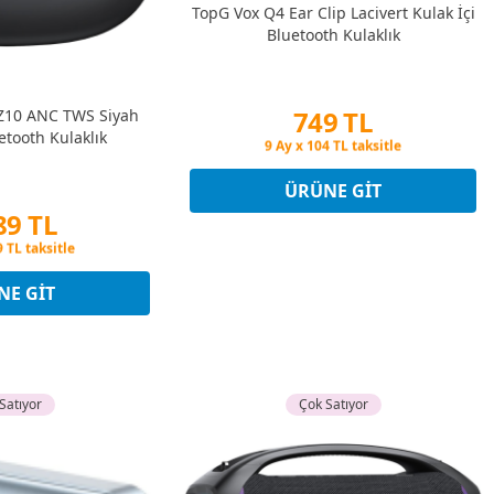
TopG Vox Q4 Ear Clip Lacivert Kulak İçi
Bluetooth Kulaklık
749 TL
Z10 ANC TWS Siyah
etooth Kulaklık
Peşin Fiyatına 3 Taksit
9 Ay x 104 TL taksitle
Peşin Fiyatına 3 Taksit
ÜRÜNE GIT
89 TL
tına 3 Taksit
9 TL taksitle
tına 3 Taksit
NE GIT
Satıyor
Çok Satıyor